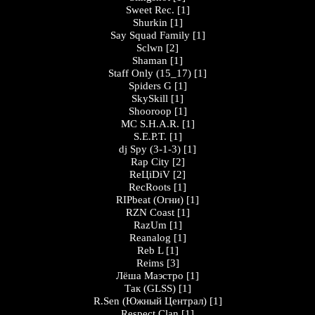
Sweet Rec.
[1]
Shurkin
[1]
Say Squad Family
[1]
Sclwn
[2]
Shaman
[1]
Staff Only (15_17)
[1]
Spiders G
[1]
SkySkill
[1]
Shooroop
[1]
MC S.H.A.R.
[1]
S.E.P.T.
[1]
dj Spy (3-1-3)
[1]
Rap City
[2]
ReЦiDiV
[2]
RecRoots
[1]
RIPbeat (Огни)
[1]
RZN Coast
[1]
RazUm
[1]
Reanalog
[1]
Reb L
[1]
Reims
[3]
Лёша Маэстро
[1]
Так (GLSS)
[1]
R.Sen (Южный Централ)
[1]
Respect Clan
[1]