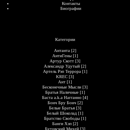
Контакты
Биографии
Категории
Антанта
[2]
АнтиГены
[1]
Артур Скотт
[3]
Александр Удутый
[2]
Артель Рэп Террора
[1]
KREC
[3]
Ант
[1]
Бесконечные Мысли
[3]
Братья Наличные
[1]
Баста a.k.a Нагганно
[4]
Бонч Бру Бонч
[2]
Белые Братья
[3]
Белый Шоколад
[1]
Братство Свободы
[1]
Банги Хэп
[2]
Бутовский Михей
[3]