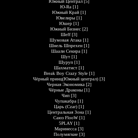
Южный Централ
[5]
Ю-Ra
[1]
Южный Край
[1]
Ювелиры
[1]
Юшер
[1]
Южный Бизнес
[2]
Шеff
[3]
Шумовая Атака
[1]
Шнель Шпрехен
[1]
Шаали Секира
[1]
Шут
[1]
Шуруп
[1]
Шахматист
[1]
Break Boy Crazy Style
[1]
Чёрный принц(Южный централ)
[3]
Черная Экономика
[2]
Чёрные Драконы
[1]
Чип
[3]
Чупакабра
[1]
Царь (Czar)
[1]
Центральная Зона
[1]
Саюз FlooW
[1]
5PLAY
[1]
Маринесса
[3]
Полумягкие
[3]