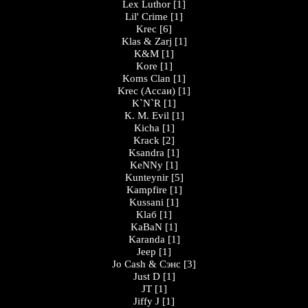
Lex Luthor
[1]
Lil' Crime
[1]
Krec
[6]
Klas & Zarj
[1]
K&M
[1]
Kore
[1]
Koms Clan
[1]
Krec (Ассаи)
[1]
K`N`R
[1]
K. M. Evil
[1]
Kicha
[1]
Krack
[2]
Ksandra
[1]
KeNNy
[1]
Kunteynir
[5]
Kampfire
[1]
Kussani
[1]
Klaб
[1]
KaBaN
[1]
Karanda
[1]
Jeep
[1]
Jo Cash & Сэнс
[3]
Just D
[1]
JT
[1]
Jiffy J
[1]