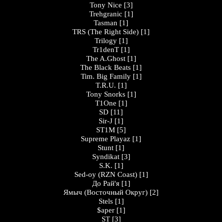
Tony Nice
[3]
Trehgranic
[1]
Tasman
[1]
TRS (The Right Side)
[1]
Trilogy
[1]
Tr1denT
[1]
The A.Ghost
[1]
The Black Beats
[1]
Tim. Big Family
[1]
T.R.U.
[1]
Tony Snorks
[1]
T1One
[1]
SD
[11]
Sir-J
[1]
ST1M
[5]
Supreme Playaz
[1]
Stunt
[1]
Syndikat
[3]
S.K.
[1]
Sed-oy (RZN Coast)
[1]
До Рай'я
[1]
Ямыч (Восточный Округ)
[2]
Stels
[1]
$aper
[1]
ST
[3]