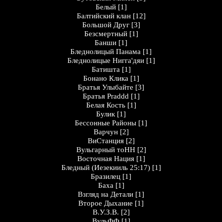
Белый
[1]
Балтийский клан
[12]
Большой Друг
[3]
Безсмертный
[1]
Банши
[1]
Бледнолицый Панама
[1]
Бледнолицые Нигга'дяи
[1]
Батишта
[1]
Бонано Клика
[1]
Братья Улыбайте
[3]
Братья Praddd
[1]
Белая Кость
[1]
Булик
[1]
Бессонные Районы
[1]
Варчун
[2]
ВиСтанция
[2]
Вульгарный тоНН
[2]
Восточная Нация
[1]
Бледный (Иезекииль 25:17)
[1]
Бразилец
[1]
Баха
[1]
Взгляд на Детали
[1]
Второе Дыхание
[1]
В.У.З.В.
[2]
ВульФФ
[1]