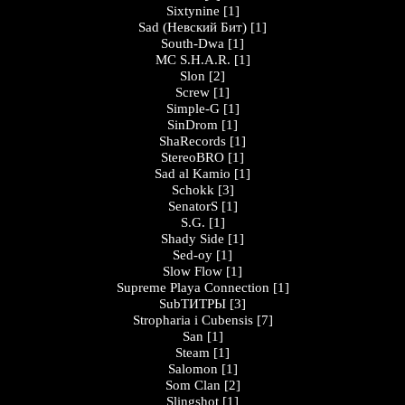
Sixtynine
[1]
Sad (Невский Бит)
[1]
South-Dwa
[1]
MC S.H.A.R.
[1]
Slon
[2]
Screw
[1]
Simple-G
[1]
SinDrom
[1]
ShaRecords
[1]
StereoBRO
[1]
Sad al Kamio
[1]
Schokk
[3]
SenatorS
[1]
S.G.
[1]
Shady Side
[1]
Sed-oy
[1]
Slow Flow
[1]
Supreme Playa Connection
[1]
SubТИТРЫ
[3]
Stropharia i Cubensis
[7]
San
[1]
Steam
[1]
Salomon
[1]
Som Clan
[2]
Slingshot
[1]