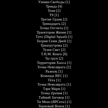
Узники Свободы
[1]
Триада
[4]
Тени
[2]
Т9
[1]
Третие Грани
[2]
Тринадцать
[2]
Точка Отсчета
[1]
Траектория Жизни
[1]
Тато (Digital Squad)
[1]
Теория Семи Дней
[1]
Триагрутрика
[2]
Туши Cвет
[2]
Т.Н.М. Конго
[8]
Ты труп
[2]
Территория Хаоса
[1]
Точка Невозврата
[2]
Разиэль
[1]
Команда ВЕС
[1]
Тёха
[1]
Точка Невозврата
[1]
Тэри Мари
[1]
Точка Zрения
[1]
Тайный Заговор
[1]
Ти Монэ (BPCrew)
[1]
Терновый Венок
[1]