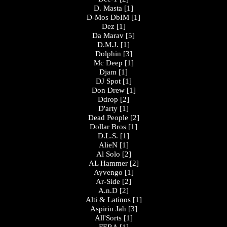
D. Masta
[1]
D-Mos DbIM
[1]
Dez
[1]
Da Marav
[5]
D.M.J.
[1]
Dolphin
[3]
Mc Deep
[1]
Djam
[1]
DJ Spot
[1]
Don Drew
[1]
Ddrop
[2]
D'arty
[1]
Dead People
[2]
Dollar Bros
[1]
D.L.S.
[1]
AlieN
[1]
Al Solo
[2]
AL Hammer
[2]
Ayvengo
[1]
Ar-Side
[2]
A.n.D
[2]
Alti & Latinos
[1]
Aspirin Jah
[3]
All'Sorts
[1]