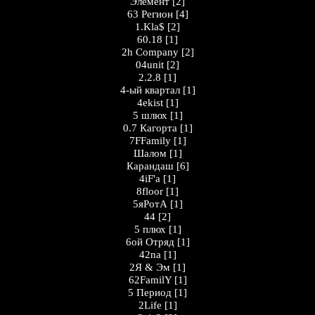
Элемент
[2]
63 Регион
[4]
1.Kla$
[2]
60.18
[1]
2h Company
[2]
04unit
[2]
2.2.8
[1]
4-ый квартал
[1]
4ekist
[1]
5 шлюх
[1]
0.7 Кагорта
[1]
7FFamily
[1]
Шалом
[1]
Карандаш
[6]
4iF'a
[1]
8floor
[1]
5яРотА
[1]
44
[2]
5 плюх
[1]
6ой Отряд
[1]
42na
[1]
2Я & Эм
[1]
62FamilY
[1]
5 Период
[1]
2Life
[1]