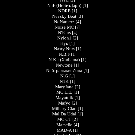
NTL
[2]
NaF (НеБезДари)
[1]
NDRE
[1]
Nevsky Beat
[3]
NoNamerz
[4]
Noize MC
[7]
N'Pans
[4]
Nylon1
[2]
Нук
[1]
Nasty Nuts
[1]
N.B.F
[1]
N Kit (Xadjama)
[1]
Newtone
[1]
Nейтральная Zона
[1]
N.G
[1]
N1K
[1]
MaryJane
[2]
MC L.E.
[1]
Mayatnik
[1]
Mafyo
[2]
Military Clan
[1]
Mal Da Udal
[1]
МС СТ
[2]
Marselle
[4]
MAD-A
[1]