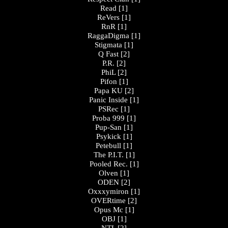
Read
[1]
ReVers
[1]
RnR
[1]
RaggaDigma
[1]
Stigmata
[1]
Q Fast
[2]
P.R.
[2]
PhiL
[2]
Pifon
[1]
Papa KU
[2]
Panic Inside
[1]
PSRec
[1]
Proba 999
[1]
Pup-San
[1]
Psykick
[1]
Petebull
[1]
The P.I.T.
[1]
Pooled Rec.
[1]
Olven
[1]
ODEN
[2]
Oxxxymiron
[1]
OVERtime
[2]
Opus Mc
[1]
OBJ
[1]