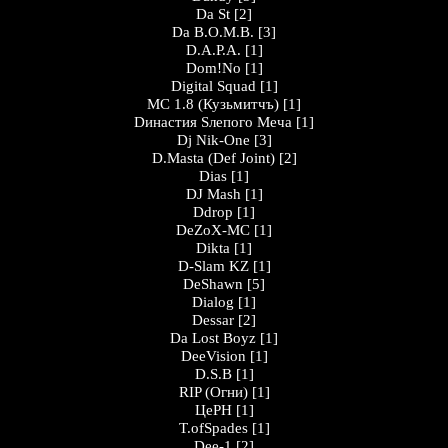
Da St
[2]
Da B.O.M.B.
[3]
D.A.P.A.
[1]
Dom!No
[1]
Digital Squad
[1]
MC 1.8 (Кузьмитчъ)
[1]
Dинастия Sлепого Меча
[1]
Dj Nik-One
[3]
D.Masta (Def Joint)
[2]
Dias
[1]
DJ Mash
[1]
Ddrop
[1]
DeZoX-MC
[1]
Dikta
[1]
D-Slam KZ
[1]
DeShawn
[5]
Dialog
[1]
Dessar
[2]
Da Lost Boyz
[1]
DeeVision
[1]
D.S.B
[1]
RIP (Огни)
[1]
ЦеРН
[1]
T.ofSpades
[1]
Dee-1
[2]