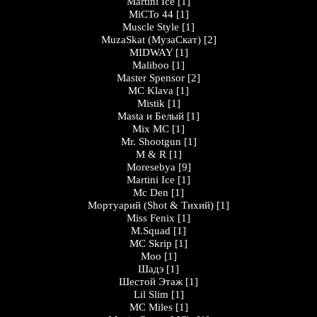
Martini Ice
[1]
МіСТо 44
[1]
Muscle Style
[1]
MuzaSkat (МузаСкат)
[2]
MIDWAY
[1]
Maliboo
[1]
Master Spensor
[2]
MC Klava
[1]
Mistik
[1]
Masta и Белый
[1]
Mix MC
[1]
Mr. Shootgun
[1]
M & R
[1]
Moresebya
[9]
Martini Ice
[1]
Mc Den
[1]
Мортуарий (Shot & Тихий)
[1]
Miss Fenix
[1]
M.Squad
[1]
MC Skrip
[1]
Moo
[1]
Шадэ
[1]
Шестой Этаж
[1]
Lil Slim
[1]
MC Miles
[1]