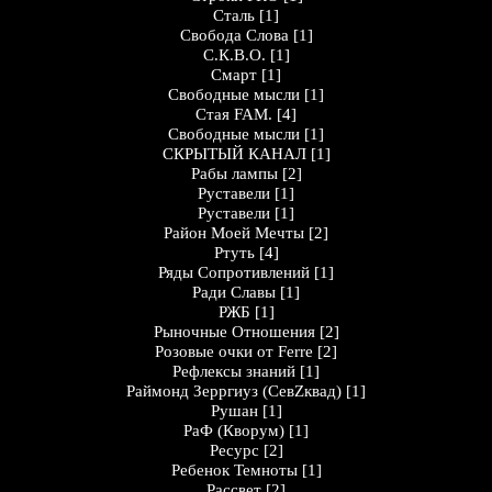
Сталь
[1]
Свобода Слова
[1]
С.К.В.О.
[1]
Смарт
[1]
Свободные мысли
[1]
Стая FAM.
[4]
Свободные мысли
[1]
СКРЫТЫЙ КАНАЛ
[1]
Рабы лампы
[2]
Руставели
[1]
Руставели
[1]
Район Моей Мечты
[2]
Ртуть
[4]
Ряды Сопротивлений
[1]
Ради Славы
[1]
РЖБ
[1]
Рыночные Отношения
[2]
Розовые очки от Ferre
[2]
Рефлексы знаний
[1]
Раймонд Зерргиуз (СевZквад)
[1]
Рушан
[1]
РаФ (Кворум)
[1]
Ресурс
[2]
Ребенок Темноты
[1]
Рассвет
[2]