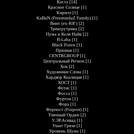
Каста
[14]
Кpaснoе Солнцe
[1]
Kирилл
[1]
KaBaN (FreemindaZ Family)
[1]
Винт (ex-ЮГ)
[2]
Триагрутрика
[2]
Пума и Коля Найк
[2]
B-Laba
[1]
Black Forest
[1]
Признак
[1]
CENTRGROUP
[1]
Центральный Регион
[1]
Хок
[2]
Художники Слова
[1]
Хардкор Коалиция
[1]
ХОСТ
[1]
Фетис
[1]
Фосса
[1]
Фургон
[1]
Фора
[1]
Форпост (Forpost)
[1]
Уличный Орден
[2]
У.ЭР.Асквад
[1]
Ушат Грязи
[1]
Уровень Шума
[1]