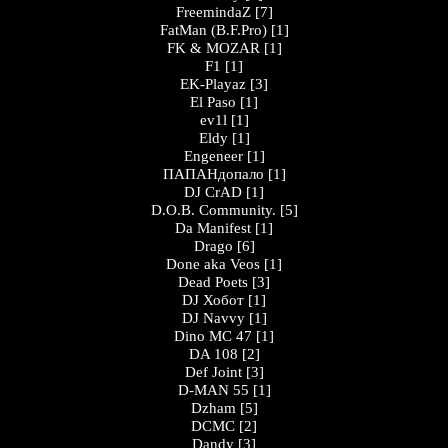
FreemindaZ
[7]
FatMan (B.F.Pro)
[1]
FK & MOZAR
[1]
F1
[1]
EK-Playaz
[3]
El Paso
[1]
ev1l
[1]
Eldy
[1]
Engeneer
[1]
ПАПАНдопало
[1]
DJ CrAD
[1]
D.O.B. Community.
[5]
Da Manifest
[1]
Drago
[6]
Done aka Veos
[1]
Dead Poets
[3]
DJ Хобот
[1]
DJ Navvy
[1]
Dino MC 47
[1]
DA 108
[2]
Def Joint
[3]
D-MAN 55
[1]
Dzham
[5]
DCMC
[2]
Dandy
[3]