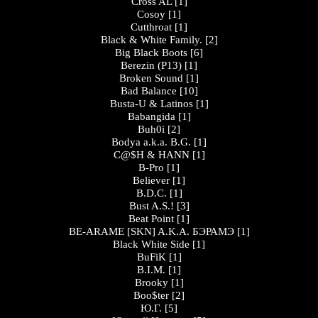
Cross AL
[1]
Cosoy
[1]
Cutthroat
[1]
Black & White Family.
[2]
Big Black Boots
[6]
Berezin (P13)
[1]
Broken Sound
[1]
Bad Balance
[10]
Busta-U & Latinos
[1]
Babangida
[1]
Buh0i
[2]
Bodya a.k.a. B.G.
[1]
C@$H & HANN
[1]
B-Pro
[1]
Believer
[1]
B.D.C.
[1]
Bust A.S.!
[3]
Beat Point
[1]
BE-ARAME [SKN] A.K.A. БЭРАМЭ
[1]
Black White Side
[1]
BuFiK
[1]
B.I.M.
[1]
Brooky
[1]
Boo$ter
[2]
Ю.Г.
[5]