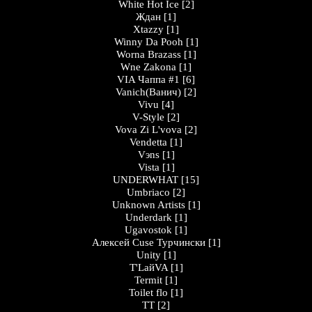
White Hot Ice
[2]
Ждан
[1]
Xtazzy
[1]
Winny Da Pooh
[1]
Worna Brazass
[1]
Wne Zakona
[1]
VIA Чаппа #1
[6]
Vanich(Ванич)
[2]
Vivu
[4]
V-Style
[2]
Vova Zi L'vova
[2]
Vendetta
[1]
Vэns
[1]
Vista
[1]
UNDERWHAT
[15]
Umbriaco
[2]
Unknown Artists
[1]
Underdark
[1]
Ugavostok
[1]
Алексей Cuse Турчински
[1]
Unity
[1]
T'LайVA
[1]
Termit
[1]
Toilet flo
[1]
TT
[2]