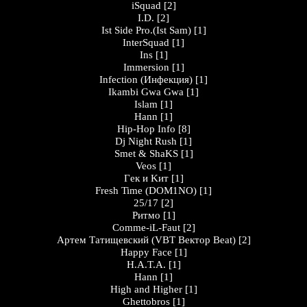
iSquad
[2]
I.D.
[2]
Ist Side Pro.(Ist Sam)
[1]
InterSquad
[1]
Ins
[1]
Immersion
[1]
Infection (Инфекция)
[1]
Ikambi Gwa Gwa
[1]
Islam
[1]
Hann
[1]
Hip-Hop Info
[8]
Dj Night Rush
[1]
Smet & ShaKS
[1]
Veos
[1]
Гeк и Kит
[1]
Fresh Time (DOM1NO)
[1]
25/17
[2]
Ритмо
[1]
Comme-iL-Faut
[2]
Артем Татищевский (VBT Вектор Beat)
[2]
Happy Face
[1]
H.A.T.A.
[1]
Hann
[1]
High and Higher
[1]
Ghettobros
[1]