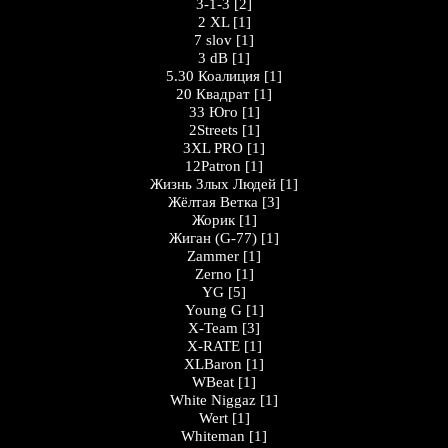
3-1-3
[2]
2 XL
[1]
7 slov
[1]
3 dB
[1]
5.30 Коалиция
[1]
20 Квадрат
[1]
33 Юго
[1]
2Streets
[1]
3XL PRO
[1]
12Patron
[1]
Жизнь Злых Людей
[1]
Жёлтая Ветка
[3]
Жорик
[1]
Жигaн (G-77)
[1]
Zammer
[1]
Zerno
[1]
YG
[5]
Young G
[1]
X-Team
[3]
X-RATE
[1]
XLBaron
[1]
WBeat
[1]
White Niggaz
[1]
Wert
[1]
Whiteman
[1]