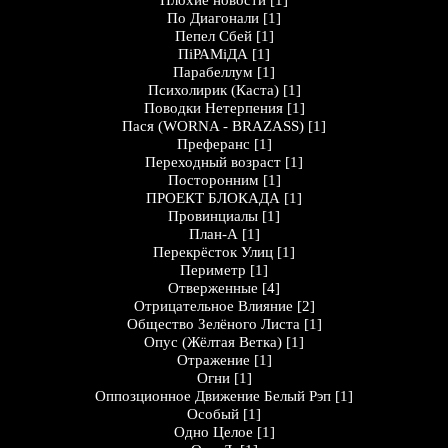
Плохие новости
[1]
По Диагонали
[1]
Пепел Сбей
[1]
ПіРАМіДА
[1]
Парабеллум
[1]
Психолирик (Каста)
[1]
Поводки Нетерпения
[1]
Пася (WORNA - BRAZASS)
[1]
Преферанс
[1]
Переходный возраст
[1]
Посторонним
[1]
ПРОЕКТ БЛОКАДА
[1]
Провинциалы
[1]
План-А
[1]
Перекрёсток Улиц
[1]
Периметр
[1]
Отверженные
[4]
Отрицательное Влияние
[2]
Общество Зелёного Листа
[1]
Опус (Жёлтая Ветка)
[1]
Отражение
[1]
Огни
[1]
Оппозционное Движение Белый Рэп
[1]
Особый
[1]
Одно Целое
[1]