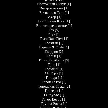
Восточный Округ
[1]
Ветер в голове
[1]
Встречная Тяга
[1]
Ве4ер
[1]
Восточный Клан
[1]
Восточные славяне
[1]
Гек
[5]
Груз
[1]
Глаз (Rap City)
[1]
Грозный
[1]
Горлум & Орёл
[1]
Гвардия
[2]
Грани
[1]
Голос Донбасса
[3]
Грот
[1]
Громкий
[1]
Мс Гера
[1]
Гильди
[1]
Герои Гетто
[1]
Городская Тоска
[2]
Граверы
[1]
Гандурас
[1]
Голос Ветра
[1]
Группа Риска
[1]