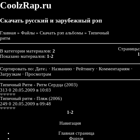
CoolzRap.ru
Скачать русский и зарубежный рэп
Главная
»
Файлы
»
Скачать рэп альбомы
» Типичный
ритм
Страницы:
В категории материалов:
2
1
Показано материалов:
1-2
Сортировать по:
Дате
↓
· Названию · Рейтингу · Комментариям ·
Загрузкам · Просмотрам
Типичный Ритм - Ритм Сердца (2003)
313
0
20.05.2009 в 10:03
Типичный ритм - Пляж (2006)
249
0
20.05.2009 в 09:48
1-2
Навигация
Главная страница
Форум