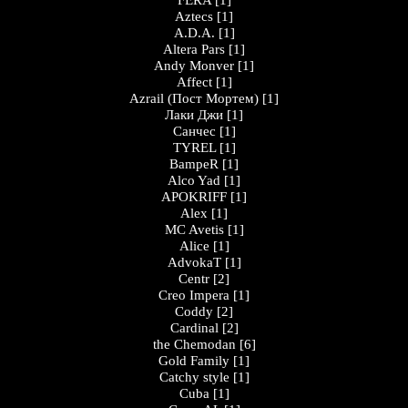
FERA
[1]
Aztecs
[1]
A.D.A.
[1]
Altera Pars
[1]
Andy Monver
[1]
Affect
[1]
Azrail (Пост Мортем)
[1]
Лаки Джи
[1]
Санчес
[1]
TYREL
[1]
BampeR
[1]
Alco Yad
[1]
APOKRIFF
[1]
Alex
[1]
MC Avetis
[1]
Alice
[1]
AdvokaT
[1]
Centr
[2]
Creo Impera
[1]
Coddy
[2]
Cardinal
[2]
the Chemodan
[6]
Gold Family
[1]
Catchy style
[1]
Cuba
[1]