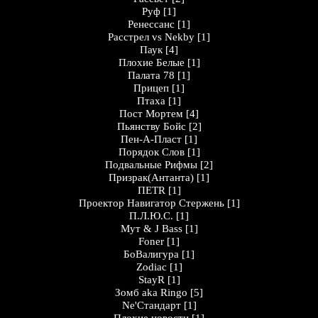
Руф
[1]
Ренессанс
[1]
Расстрел vs Nekby
[1]
Паук
[4]
Плохие Белые
[1]
Палата 78
[1]
Прицеп
[1]
Птаха
[1]
Пост Мортем
[4]
Пьянству Бойс
[2]
Пен-А-Пласт
[1]
Порядок Слов
[1]
Подвальные Рифмы
[2]
Призрак(Антанта)
[1]
ПЕТR
[1]
Проектор Навигатор Стержень
[1]
П.Л.Ю.С.
[1]
Мут & J Bass
[1]
Foner
[1]
БоВалигура
[1]
Zodiac
[1]
StayR
[1]
Зомб aka Ringo
[5]
Ne'Стандарт
[1]