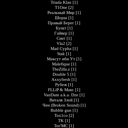
Triada Klan
[1]
T1One
[2]
Peaльный Миp
[1]
Шорш
[1]
Правый Берег
[1]
Булат
[1]
Гайвер
[1]
Снег
[1]
Vla2
[2]
Mad Cypha
[1]
Stak
[1]
Максут ибн Ут
[1]
Malefique
[1]
TheZilla.z
[1]
Double 5
[1]
Axxyfresh
[1]
Рубеж
[1]
FLLiP & Макс
[1]
VanDam a.k.a. Dze
[1]
Виталя Злой
[1]
Чен (Broken Sound)
[1]
Bubble gun
[1]
Tox1co
[2]
TK
[1]
Tee'MC
[1]