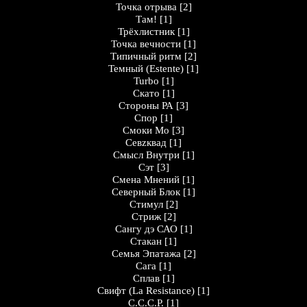
Точка отрыва
[2]
Там!
[1]
Трёхлистник
[1]
Точка вечности
[1]
Типичный ритм
[2]
Темный (Estente)
[1]
Turbo
[1]
Скато
[1]
Стороны РА
[3]
Спор
[1]
Смоки Мо
[3]
Севzквад
[1]
Смысл Внутри
[1]
Сэт
[3]
Смена Мнений
[1]
Северный Блок
[1]
Стимул
[2]
Стриж
[2]
Сангу дэ САО
[1]
Стакан
[1]
Семья Эпатажа
[2]
Сага
[1]
Сплав
[1]
Свифт (La Resistance)
[1]
С.С.С.Р.
[1]