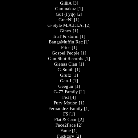
GilliA
[3]
Gunmakaz
[1]
Guf (Гуф)
[2]
GreeN!
[1]
G-Style M.A.F.I.A.
[2]
Ginex
[1]
TraT & storm
[1]
BangaMuffin Rec
[1]
Price
[1]
Gospel People
[1]
Gun Shot Records
[1]
Gienas Clan
[1]
G-South
[1]
Grufz
[1]
Gan.J
[1]
Geegun
[1]
G-77 Family
[1]
Fist
[4]
Fury Motion
[1]
Fernandez Family
[1]
FS
[1]
Flat & Слог
[2]
Face2Face
[2]
Fame
[1]
Fucktory
[2]