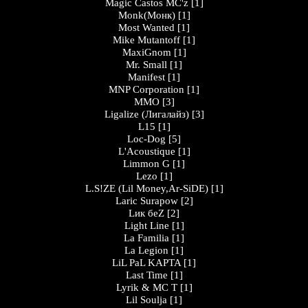
Magic Castos MC'z
[1]
Monk(Монк)
[1]
Most Wanted
[1]
Mike Mutantoff
[1]
MaxiGnom
[1]
Mr. Small
[1]
Manifest
[1]
MNP Corporation
[1]
MMO
[3]
Ligalize (Лигалайз)
[3]
L15
[1]
Loc-Dog
[5]
L'Acoustique
[1]
Limmon G
[1]
Lezo
[1]
L.S!ZE (Lil Money,Ar-SiDE)
[1]
Laric Surapow
[2]
Lик беZ
[2]
Light Line
[1]
La Familia
[1]
La Legion
[1]
LiL PaL KAPTA
[1]
Last Time
[1]
Lyrik & MC T
[1]
Lil Soulja
[1]