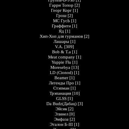
Группа-В-Ухо
[1]
Гарри Топор
[2]
Георг Корг
[1]
Грош
[2]
MC ГусЬ
[1]
Граффити
[1]
Яд
[1]
Хип-Хоп для гурманов
[2]
Лашары
[1]
V.A.
[309]
Bob & T.a
[1]
Meat company
[1]
Yuppie Flu
[1]
Moresebya
[13]
LD (Cionod)
[1]
Beamer
[1]
Легенды Про
[1]
Стэпман
[1]
Трэпанация
[10]
GLSS
[1]
Da Budz(Дабац)
[3]
Эйсик
[2]
Элинел
[0]
Эмфаза
[2]
Эталон Б-III
[1]