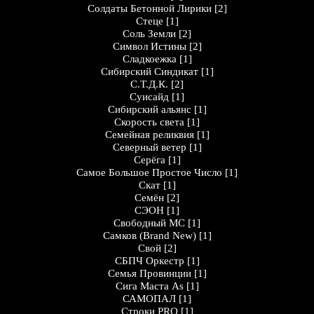
Солдаты Бетонной Лирики
[2]
Стеце
[1]
Соль Земли
[2]
Символ Истины
[2]
Сладкоежка
[1]
Сибирский Синдикат
[1]
С.Т.Д.К.
[2]
Суисайд
[1]
Сибирский альянс
[1]
Скорость света
[1]
Семейная реликвия
[1]
Северный ветер
[1]
Серёга
[1]
Самое Большое Простое Число
[1]
Скат
[1]
Семён
[2]
СЭОН
[1]
Свободный МС
[1]
Самков (Brand New)
[1]
Свой
[2]
СБПЧ Оркестр
[1]
Семья Провинции
[1]
Сига Маста As
[1]
САМОПАЛ
[1]
Строки PRO
[1]