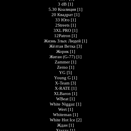
3 dB
[1]
5.30 Коалиция
[1]
20 Квадрат
[1]
33 Юго
[1]
2Streets
[1]
3XL PRO
[1]
12Patron
[1]
Жизнь Злых Людей
[1]
Жёлтая Ветка
[3]
Жорик
[1]
Жигaн (G-77)
[1]
Zammer
[1]
Zerno
[1]
YG
[5]
Young G
[1]
X-Team
[3]
X-RATE
[1]
XLBaron
[1]
WBeat
[1]
White Niggaz
[1]
Wert
[1]
Whiteman
[1]
White Hot Ice
[2]
Ждан
[1]
Xtazzy
[1]