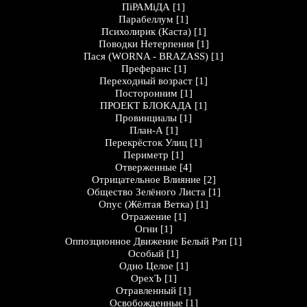
ПіРАМіДА
[1]
Парабеллум
[1]
Психолирик (Каста)
[1]
Поводки Нетерпения
[1]
Пася (WORNA - BRAZASS)
[1]
Преферанс
[1]
Переходный возраст
[1]
Посторонним
[1]
ПРОЕКТ БЛОКАДА
[1]
Провинциалы
[1]
План-А
[1]
Перекрёсток Улиц
[1]
Периметр
[1]
Отверженные
[4]
Отрицательное Влияние
[2]
Общество Зелёного Листа
[1]
Опус (Жёлтая Ветка)
[1]
Отражение
[1]
Огни
[1]
Оппозционное Движение Белый Рэп
[1]
Особый
[1]
Одно Целое
[1]
ОрехЪ
[1]
Отравленный
[1]
Освобожденные
[1]