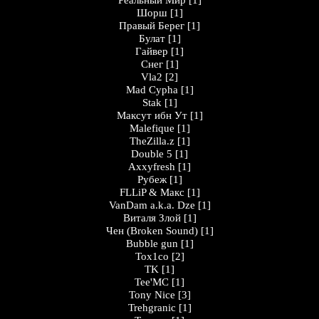
Peaльный Миp
[1]
Шорш
[1]
Правый Берег
[1]
Булат
[1]
Гайвер
[1]
Снег
[1]
Vla2
[2]
Mad Cypha
[1]
Stak
[1]
Максут ибн Ут
[1]
Malefique
[1]
TheZilla.z
[1]
Double 5
[1]
Axxyfresh
[1]
Рубеж
[1]
FLLiP & Макс
[1]
VanDam a.k.a. Dze
[1]
Виталя Злой
[1]
Чен (Broken Sound)
[1]
Bubble gun
[1]
Tox1co
[2]
TK
[1]
Tee'MC
[1]
Tony Nice
[3]
Trehgranic
[1]