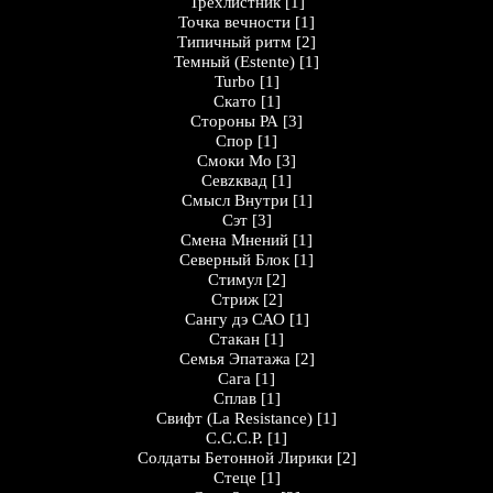
Трёхлистник
[1]
Точка вечности
[1]
Типичный ритм
[2]
Темный (Estente)
[1]
Turbo
[1]
Скато
[1]
Стороны РА
[3]
Спор
[1]
Смоки Мо
[3]
Севzквад
[1]
Смысл Внутри
[1]
Сэт
[3]
Смена Мнений
[1]
Северный Блок
[1]
Стимул
[2]
Стриж
[2]
Сангу дэ САО
[1]
Стакан
[1]
Семья Эпатажа
[2]
Сага
[1]
Сплав
[1]
Свифт (La Resistance)
[1]
С.С.С.Р.
[1]
Солдаты Бетонной Лирики
[2]
Стеце
[1]