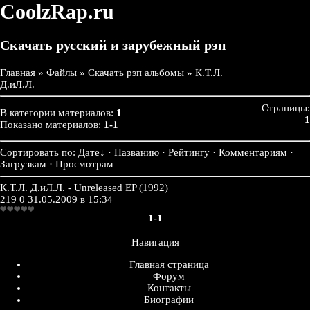
CoolzRap.ru
Скачать русский и зарубежный рэп
Главная
»
Файлы
»
Скачать рэп альбомы
» К.Т.Л.
Д.иЛ.Л.
Страницы:
В категории материалов:
1
1
Показано материалов:
1-1
Сортировать по:
Дате
↓
· Названию · Рейтингу · Комментариям ·
Загрузкам · Просмотрам
К.Т.Л. Д.иЛ.Л. - Unreleased EP (1992)
219
0
31.05.2009 в 15:34
1-1
Навигация
Главная страница
Форум
Контакты
Биографии