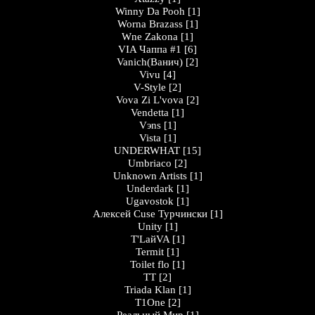
Winny Da Pooh
[1]
Worna Brazass
[1]
Wne Zakona
[1]
VIA Чаппа #1
[6]
Vanich(Ванич)
[2]
Vivu
[4]
V-Style
[2]
Vova Zi L'vova
[2]
Vendetta
[1]
Vэns
[1]
Vista
[1]
UNDERWHAT
[15]
Umbriaco
[2]
Unknown Artists
[1]
Underdark
[1]
Ugavostok
[1]
Алексей Cuse Турчински
[1]
Unity
[1]
T'LайVA
[1]
Termit
[1]
Toilet flo
[1]
TT
[2]
Triada Klan
[1]
T1One
[2]