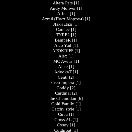
Altera Pars
[1]
Andy Monver
[1]
Affect
[1]
Azrail (Пост Мортем)
[1]
Лаки Джи
[1]
Санчес
[1]
TYREL
[1]
BampeR
[1]
Alco Yad
[1]
APOKRIFF
[1]
Alex
[1]
MC Avetis
[1]
Alice
[1]
AdvokaT
[1]
Centr
[2]
Creo Impera
[1]
Coddy
[2]
Cardinal
[2]
the Chemodan
[6]
Gold Family
[1]
Catchy style
[1]
Cuba
[1]
Cross AL
[1]
Cosoy
[1]
Cutthroat
[1]