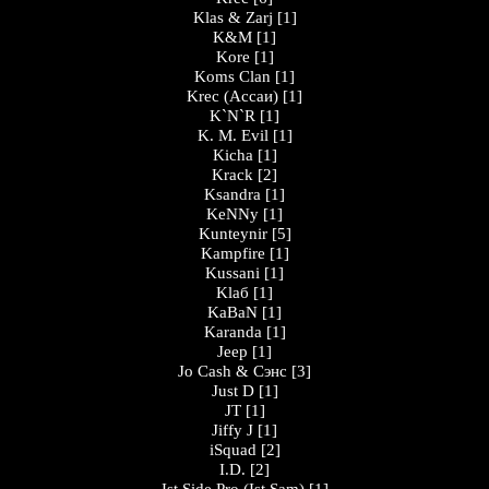
Klas & Zarj
[1]
K&M
[1]
Kore
[1]
Koms Clan
[1]
Krec (Ассаи)
[1]
K`N`R
[1]
K. M. Evil
[1]
Kicha
[1]
Krack
[2]
Ksandra
[1]
KeNNy
[1]
Kunteynir
[5]
Kampfire
[1]
Kussani
[1]
Klaб
[1]
KaBaN
[1]
Karanda
[1]
Jeep
[1]
Jo Cash & Сэнс
[3]
Just D
[1]
JT
[1]
Jiffy J
[1]
iSquad
[2]
I.D.
[2]