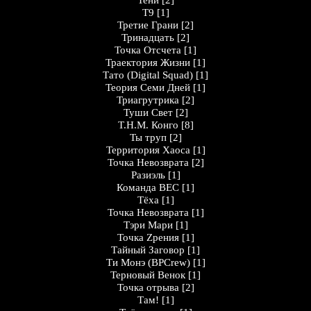
Тени
[2]
Т9
[1]
Третие Грани
[2]
Тринадцать
[2]
Точка Отсчета
[1]
Траектория Жизни
[1]
Тато (Digital Squad)
[1]
Теория Семи Дней
[1]
Триагрутрика
[2]
Туши Cвет
[2]
Т.Н.М. Конго
[8]
Ты труп
[2]
Территория Хаоса
[1]
Точка Невозврата
[2]
Разиэль
[1]
Команда ВЕС
[1]
Тёха
[1]
Точка Невозврата
[1]
Тэри Мари
[1]
Точка Zрения
[1]
Тайный Заговор
[1]
Ти Монэ (BPCrew)
[1]
Терновый Венок
[1]
Точка отрыва
[2]
Там!
[1]