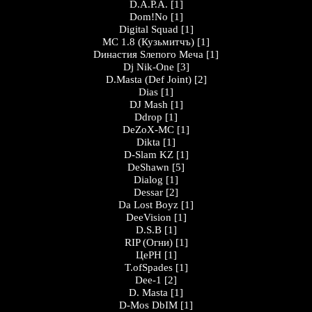
D.A.P.A.
[1]
Dom!No
[1]
Digital Squad
[1]
MC 1.8 (Кузьмитчъ)
[1]
Dинастия Sлепого Меча
[1]
Dj Nik-One
[3]
D.Masta (Def Joint)
[2]
Dias
[1]
DJ Mash
[1]
Ddrop
[1]
DeZoX-MC
[1]
Dikta
[1]
D-Slam KZ
[1]
DeShawn
[5]
Dialog
[1]
Dessar
[2]
Da Lost Boyz
[1]
DeeVision
[1]
D.S.B
[1]
RIP (Огни)
[1]
ЦеРН
[1]
T.ofSpades
[1]
Dee-1
[2]
D. Masta
[1]
D-Mos DbIM
[1]