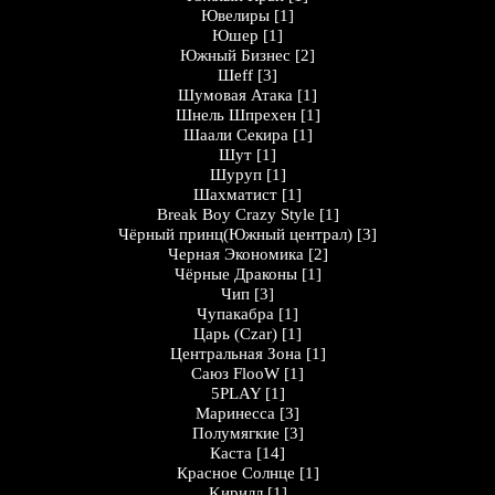
Ювелиры
[1]
Юшер
[1]
Южный Бизнес
[2]
Шеff
[3]
Шумовая Атака
[1]
Шнель Шпрехен
[1]
Шаали Секира
[1]
Шут
[1]
Шуруп
[1]
Шахматист
[1]
Break Boy Crazy Style
[1]
Чёрный принц(Южный централ)
[3]
Черная Экономика
[2]
Чёрные Драконы
[1]
Чип
[3]
Чупакабра
[1]
Царь (Czar)
[1]
Центральная Зона
[1]
Саюз FlooW
[1]
5PLAY
[1]
Маринесса
[3]
Полумягкие
[3]
Каста
[14]
Кpaснoе Солнцe
[1]
Kирилл
[1]