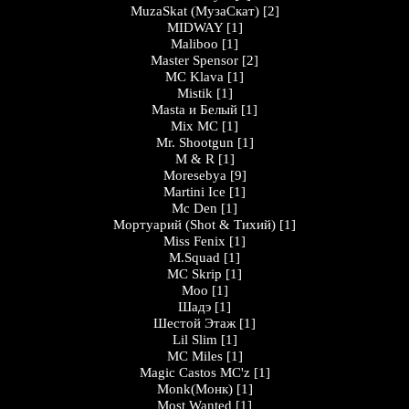
MuzaSkat (МузаСкат)
[2]
MIDWAY
[1]
Maliboo
[1]
Master Spensor
[2]
MC Klava
[1]
Mistik
[1]
Masta и Белый
[1]
Mix MC
[1]
Mr. Shootgun
[1]
M & R
[1]
Moresebya
[9]
Martini Ice
[1]
Mc Den
[1]
Мортуарий (Shot & Тихий)
[1]
Miss Fenix
[1]
M.Squad
[1]
MC Skrip
[1]
Moo
[1]
Шадэ
[1]
Шестой Этаж
[1]
Lil Slim
[1]
MC Miles
[1]
Magic Castos MC'z
[1]
Monk(Монк)
[1]
Most Wanted
[1]