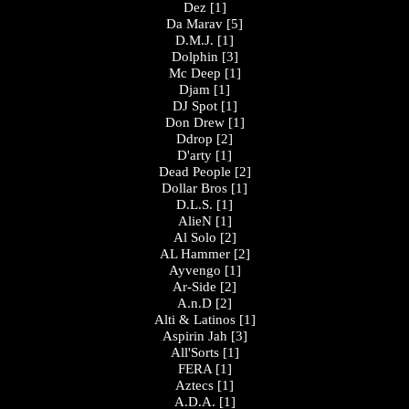
Dez
[1]
Da Marav
[5]
D.M.J.
[1]
Dolphin
[3]
Mc Deep
[1]
Djam
[1]
DJ Spot
[1]
Don Drew
[1]
Ddrop
[2]
D'arty
[1]
Dead People
[2]
Dollar Bros
[1]
D.L.S.
[1]
AlieN
[1]
Al Solo
[2]
AL Hammer
[2]
Ayvengo
[1]
Ar-Side
[2]
A.n.D
[2]
Alti & Latinos
[1]
Aspirin Jah
[3]
All'Sorts
[1]
FERA
[1]
Aztecs
[1]
A.D.A.
[1]