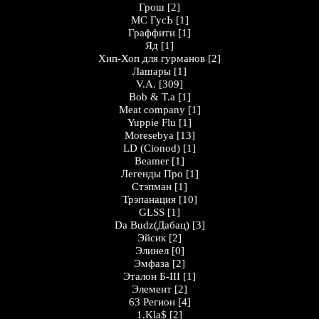
Грош
[2]
MC ГусЬ
[1]
Граффити
[1]
Яд
[1]
Хип-Хоп для гурманов
[2]
Лашары
[1]
V.A.
[309]
Bob & T.a
[1]
Meat company
[1]
Yuppie Flu
[1]
Moresebya
[13]
LD (Cionod)
[1]
Beamer
[1]
Легенды Про
[1]
Стэпман
[1]
Трэпанация
[10]
GLSS
[1]
Da Budz(Дабац)
[3]
Эйсик
[2]
Элинел
[0]
Эмфаза
[2]
Эталон Б-III
[1]
Элемент
[2]
63 Регион
[4]
1.Kla$
[2]