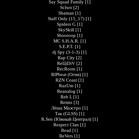
Say Squad Family
[1]
Sclwn
[2]
Shaman
[1]
Staff Only (15_17)
[1]
Spiders G
[1]
SkySkill
[1]
Shooroop
[1]
MC S.H.A.R.
[1]
S.E.P.T.
[1]
dj Spy (3-1-3)
[1]
Rap City
[2]
ReЦiDiV
[2]
RecRoots
[1]
RIPbeat (Огни)
[1]
RZN Coast
[1]
RazUm
[1]
Reanalog
[1]
Reb L
[1]
Reims
[3]
Лёша Маэстро
[1]
Так (GLSS)
[1]
R.Sen (Южный Централ)
[1]
Respect Clan
[1]
Read
[1]
ReVers
[1]