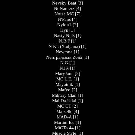
Nevsky Beat
[3]
NoNamerz
[4]
Noize MC
[7]
N'Pans
[4]
Nylon1
[2]
Нук
[1]
Nasty Nuts
[1]
N.B.F
[1]
N Kit (Xadjama)
[1]
Newtone
[1]
Nейтральная Zона
[1]
N.G
[1]
N1K
[1]
MaryJane
[2]
MC L.E.
[1]
Mayatnik
[1]
Mafyo
[2]
Military Clan
[1]
Mal Da Udal
[1]
МС СТ
[2]
Marselle
[4]
MAD-A
[1]
Martini Ice
[1]
МіСТо 44
[1]
Muscle Style
[1]