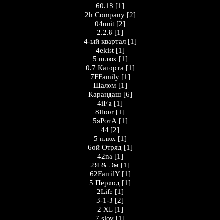
60.18
[1]
2h Company
[2]
04unit
[2]
2.2.8
[1]
4-ый квартал
[1]
4ekist
[1]
5 шлюх
[1]
0.7 Кагорта
[1]
7FFamily
[1]
Шалом
[1]
Карандаш
[6]
4iF'a
[1]
8floor
[1]
5яРотА
[1]
44
[2]
5 плюх
[1]
6ой Отряд
[1]
42na
[1]
2Я & Эм
[1]
62FamilY
[1]
5 Период
[1]
2Life
[1]
3-1-3
[2]
2 XL
[1]
7 slov
[1]