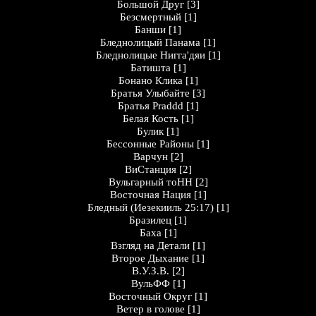
Большой Друг
[3]
Безсмертный
[1]
Банши
[1]
Бледнолицый Панама
[1]
Бледнолицые Нигга'дяи
[1]
Батишта
[1]
Бонано Клика
[1]
Братья Улыбайте
[3]
Братья Praddd
[1]
Белая Кость
[1]
Булик
[1]
Бессонные Районы
[1]
Варчун
[2]
ВиСтанция
[2]
Вульгарный тоНН
[2]
Восточная Нация
[1]
Бледный (Иезекииль 25:17)
[1]
Бразилец
[1]
Баха
[1]
Взгляд на Детали
[1]
Второе Дыхание
[1]
В.У.З.В.
[2]
ВульФФ
[1]
Восточный Округ
[1]
Ветер в голове
[1]