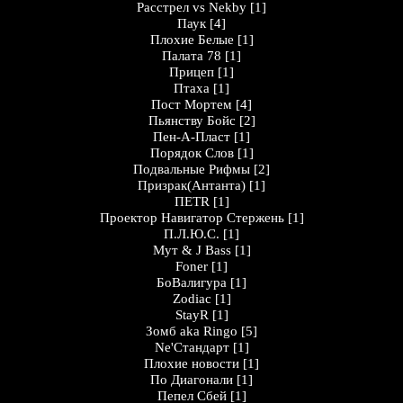
Расстрел vs Nekby
[1]
Паук
[4]
Плохие Белые
[1]
Палата 78
[1]
Прицеп
[1]
Птаха
[1]
Пост Мортем
[4]
Пьянству Бойс
[2]
Пен-А-Пласт
[1]
Порядок Слов
[1]
Подвальные Рифмы
[2]
Призрак(Антанта)
[1]
ПЕТR
[1]
Проектор Навигатор Стержень
[1]
П.Л.Ю.С.
[1]
Мут & J Bass
[1]
Foner
[1]
БоВалигура
[1]
Zodiac
[1]
StayR
[1]
Зомб aka Ringo
[5]
Ne'Стандарт
[1]
Плохие новости
[1]
По Диагонали
[1]
Пепел Сбей
[1]