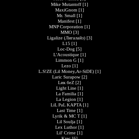
Mike Mutantoff
[1]
MaxiGnom
[1]
Mr. Small
[1]
Manifest
[1]
MNP Corporation
[1]
MMO
[3]
Ligalize (Лигалайз)
[3]
L15
[1]
Loc-Dog
[5]
L'Acoustique
[1]
Limmon G
[1]
Lezo
[1]
L.S!ZE (Lil Money,Ar-SiDE)
[1]
Laric Surapow
[2]
Lик беZ
[2]
Light Line
[1]
La Familia
[1]
La Legion
[1]
LiL PaL KAPTA
[1]
Last Time
[1]
Lyrik & MC T
[1]
Lil Soulja
[1]
Lex Luthor
[1]
Lil' Crime
[1]
Krec
[6]