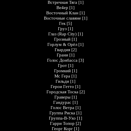
Встречная Тяга
[1]
Ве4ер
[1]
Восточный Клан
[1]
Восточные славяне
[1]
Гек
[5]
Груз
[1]
Глаз (Rap City)
[1]
Грозный
[1]
Горлум & Орёл
[1]
Гвардия
[2]
Грани
[1]
Голос Донбасса
[3]
Грот
[1]
Громкий
[1]
Мс Гера
[1]
Гильди
[1]
Герои Гетто
[1]
Городская Тоска
[2]
Граверы
[1]
Гандурас
[1]
Голос Ветра
[1]
Группа Риска
[1]
Группа-В-Ухо
[1]
Гарри Топор
[2]
Георг Корг
[1]