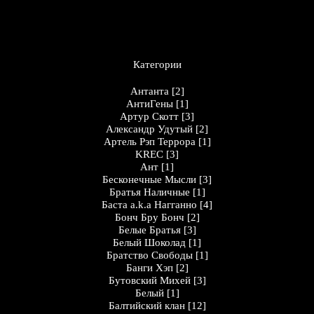
Категории
Антанта
[2]
АнтиГены
[1]
Артур Скотт
[3]
Александр Удутый
[2]
Артель Рэп Террора
[1]
KREC
[3]
Ант
[1]
Бесконечные Мысли
[3]
Братья Наличные
[1]
Баста a.k.a Нагганно
[4]
Бонч Бру Бонч
[2]
Белые Братья
[3]
Белый Шоколад
[1]
Братство Свободы
[1]
Банги Хэп
[2]
Бутовский Михей
[3]
Белый
[1]
Балтийский клан
[12]