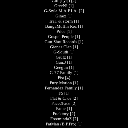
Guf (Гуф)
[2]
GreeN!
[1]
G-Style M.A.F.I.A.
[2]
Ginex
[1]
TraT & storm
[1]
BangaMuffin Rec
[1]
Price
[1]
Gospel People
[1]
Gun Shot Records
[1]
Gienas Clan
[1]
G-South
[1]
Grufz
[1]
Gan.J
[1]
Geegun
[1]
G-77 Family
[1]
Fist
[4]
Fury Motion
[1]
Fernandez Family
[1]
FS
[1]
Flat & Слог
[2]
Face2Face
[2]
Fame
[1]
Fucktory
[2]
FreemindaZ
[7]
FatMan (B.F.Pro)
[1]