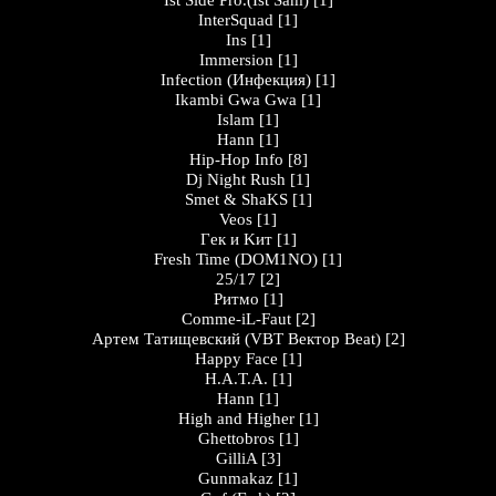
Ist Side Pro.(Ist Sam)
[1]
InterSquad
[1]
Ins
[1]
Immersion
[1]
Infection (Инфекция)
[1]
Ikambi Gwa Gwa
[1]
Islam
[1]
Hann
[1]
Hip-Hop Info
[8]
Dj Night Rush
[1]
Smet & ShaKS
[1]
Veos
[1]
Гeк и Kит
[1]
Fresh Time (DOM1NO)
[1]
25/17
[2]
Ритмо
[1]
Comme-iL-Faut
[2]
Артем Татищевский (VBT Вектор Beat)
[2]
Happy Face
[1]
H.A.T.A.
[1]
Hann
[1]
High and Higher
[1]
Ghettobros
[1]
GilliA
[3]
Gunmakaz
[1]