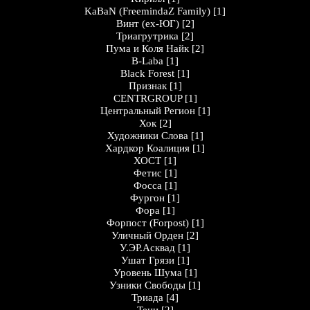
KaBaN (FreemindaZ Family)
[1]
Винт (ex-ЮГ)
[2]
Триагрутрика
[2]
Пума и Коля Найк
[2]
B-Laba
[1]
Black Forest
[1]
Признак
[1]
CENTRGROUP
[1]
Центральный Регион
[1]
Хок
[2]
Художники Слова
[1]
Хардкор Коалиция
[1]
ХОСТ
[1]
Фетис
[1]
Фосса
[1]
Фургон
[1]
Фора
[1]
Форпост (Forpost)
[1]
Уличный Орден
[2]
У.ЭР.Асквад
[1]
Ушат Грязи
[1]
Уровень Шума
[1]
Узники Свободы
[1]
Триада
[4]