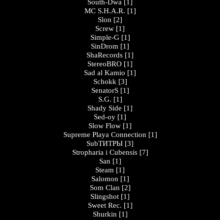
South-Dwa
[1]
MC S.H.A.R.
[1]
Slon
[2]
Screw
[1]
Simple-G
[1]
SinDrom
[1]
ShaRecords
[1]
StereoBRO
[1]
Sad al Kamio
[1]
Schokk
[3]
SenatorS
[1]
S.G.
[1]
Shady Side
[1]
Sed-oy
[1]
Slow Flow
[1]
Supreme Playa Connection
[1]
SubТИТРЫ
[3]
Stropharia i Cubensis
[7]
San
[1]
Steam
[1]
Salomon
[1]
Som Clan
[2]
Slingshot
[1]
Sweet Rec.
[1]
Shurkin
[1]