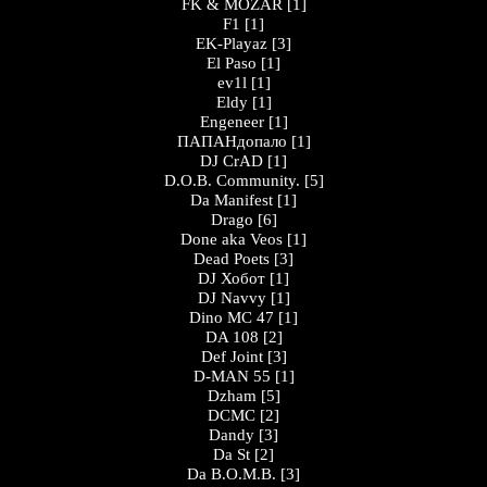
FK & MOZAR
[1]
F1
[1]
EK-Playaz
[3]
El Paso
[1]
ev1l
[1]
Eldy
[1]
Engeneer
[1]
ПАПАНдопало
[1]
DJ CrAD
[1]
D.O.B. Community.
[5]
Da Manifest
[1]
Drago
[6]
Done aka Veos
[1]
Dead Poets
[3]
DJ Хобот
[1]
DJ Navvy
[1]
Dino MC 47
[1]
DA 108
[2]
Def Joint
[3]
D-MAN 55
[1]
Dzham
[5]
DCMC
[2]
Dandy
[3]
Da St
[2]
Da B.O.M.B.
[3]