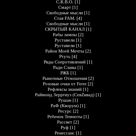
С.К.В.О.
[1]
Смарт
[1]
Свободные мысли
[1]
Стая FAM.
[4]
Свободные мысли
[1]
СКРЫТЫЙ КАНАЛ
[1]
Рабы лампы
[2]
Руставели
[1]
Руставели
[1]
Район Моей Мечты
[2]
Ртуть
[4]
Ряды Сопротивлений
[1]
Ради Славы
[1]
РЖБ
[1]
Рыночные Отношения
[2]
Розовые очки от Ferre
[2]
Рефлексы знаний
[1]
Раймонд Зерргиуз (СевZквад)
[1]
Рушан
[1]
РаФ (Кворум)
[1]
Ресурс
[2]
Ребенок Темноты
[1]
Рассвет
[2]
Руф
[1]
Ренессанс
[1]