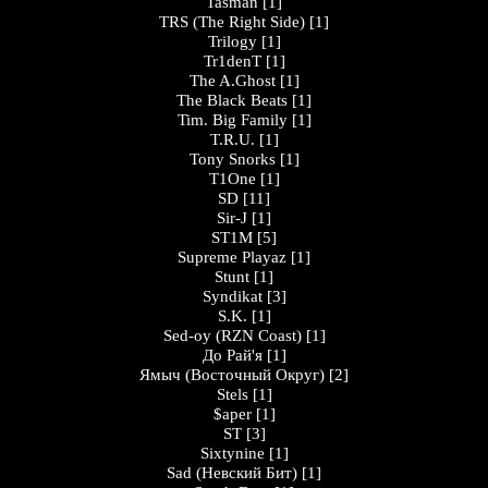
Tasman
[1]
TRS (The Right Side)
[1]
Trilogy
[1]
Tr1denT
[1]
The A.Ghost
[1]
The Black Beats
[1]
Tim. Big Family
[1]
T.R.U.
[1]
Tony Snorks
[1]
T1One
[1]
SD
[11]
Sir-J
[1]
ST1M
[5]
Supreme Playaz
[1]
Stunt
[1]
Syndikat
[3]
S.K.
[1]
Sed-oy (RZN Coast)
[1]
До Рай'я
[1]
Ямыч (Восточный Округ)
[2]
Stels
[1]
$aper
[1]
ST
[3]
Sixtynine
[1]
Sad (Невский Бит)
[1]