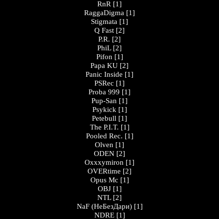
RnR
[1]
RaggaDigma
[1]
Stigmata
[1]
Q Fast
[2]
P.R.
[2]
PhiL
[2]
Pifon
[1]
Papa KU
[2]
Panic Inside
[1]
PSRec
[1]
Proba 999
[1]
Pup-San
[1]
Psykick
[1]
Petebull
[1]
The P.I.T.
[1]
Pooled Rec.
[1]
Olven
[1]
ODEN
[2]
Oxxxymiron
[1]
OVERtime
[2]
Opus Mc
[1]
OBJ
[1]
NTL
[2]
NaF (НеБезДари)
[1]
NDRE
[1]