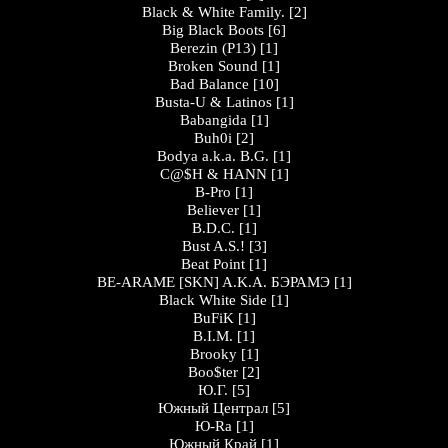
Black & White Family.
[2]
Big Black Boots
[6]
Berezin (P13)
[1]
Broken Sound
[1]
Bad Balance
[10]
Busta-U & Latinos
[1]
Babangida
[1]
Buh0i
[2]
Bodya a.k.a. B.G.
[1]
C@$H & HANN
[1]
B-Pro
[1]
Believer
[1]
B.D.C.
[1]
Bust A.S.!
[3]
Beat Point
[1]
BE-ARAME [SKN] A.K.A. БЭРАМЭ
[1]
Black White Side
[1]
BuFiK
[1]
B.I.M.
[1]
Brooky
[1]
Boo$ter
[2]
Ю.Г.
[5]
Южный Централ
[5]
Ю-Ra
[1]
Южный Край
[1]