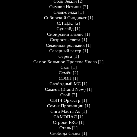
Соль Земли
[2]
Символ Истины
[2]
Сладкоежка
[1]
Сибирский Синдикат
[1]
С.Т.Д.К.
[2]
Суисайд
[1]
Сибирский альянс
[1]
Скорость света
[1]
Семейная реликвия
[1]
Северный ветер
[1]
Серёга
[1]
Самое Большое Простое Число
[1]
Скат
[1]
Семён
[2]
СЭОН
[1]
Свободный МС
[1]
Самков (Brand New)
[1]
Свой
[2]
СБПЧ Оркестр
[1]
Семья Провинции
[1]
Сига Маста As
[1]
САМОПАЛ
[1]
Строки PRO
[1]
Сталь
[1]
Свобода Слова
[1]