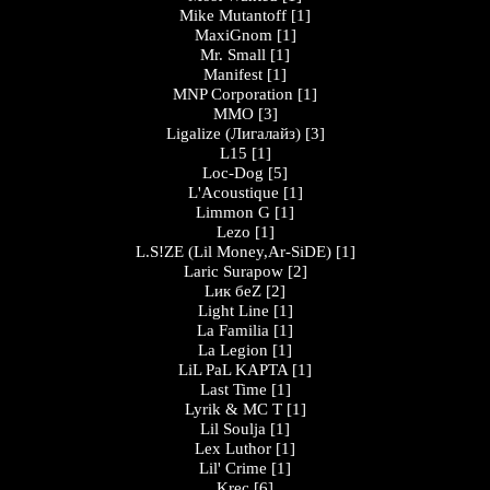
Mike Mutantoff
[1]
MaxiGnom
[1]
Mr. Small
[1]
Manifest
[1]
MNP Corporation
[1]
MMO
[3]
Ligalize (Лигалайз)
[3]
L15
[1]
Loc-Dog
[5]
L'Acoustique
[1]
Limmon G
[1]
Lezo
[1]
L.S!ZE (Lil Money,Ar-SiDE)
[1]
Laric Surapow
[2]
Lик беZ
[2]
Light Line
[1]
La Familia
[1]
La Legion
[1]
LiL PaL KAPTA
[1]
Last Time
[1]
Lyrik & MC T
[1]
Lil Soulja
[1]
Lex Luthor
[1]
Lil' Crime
[1]
Krec
[6]