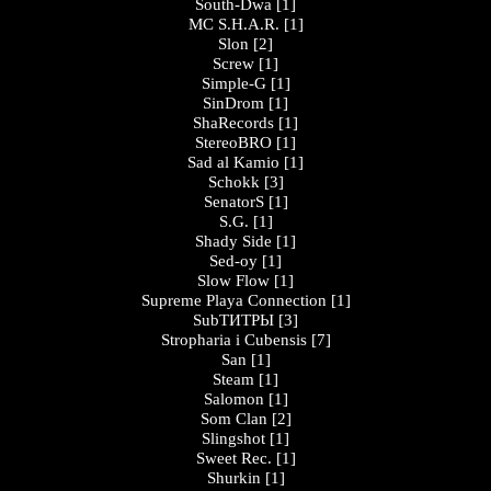
South-Dwa
[1]
MC S.H.A.R.
[1]
Slon
[2]
Screw
[1]
Simple-G
[1]
SinDrom
[1]
ShaRecords
[1]
StereoBRO
[1]
Sad al Kamio
[1]
Schokk
[3]
SenatorS
[1]
S.G.
[1]
Shady Side
[1]
Sed-oy
[1]
Slow Flow
[1]
Supreme Playa Connection
[1]
SubТИТРЫ
[3]
Stropharia i Cubensis
[7]
San
[1]
Steam
[1]
Salomon
[1]
Som Clan
[2]
Slingshot
[1]
Sweet Rec.
[1]
Shurkin
[1]