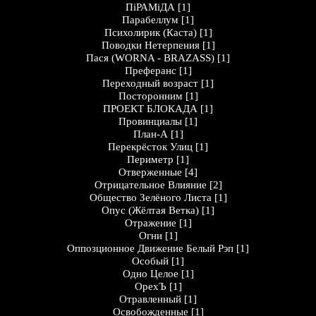
ПіРАМіДА
[1]
Парабеллум
[1]
Психолирик (Каста)
[1]
Поводки Нетерпения
[1]
Пася (WORNA - BRAZASS)
[1]
Преферанс
[1]
Переходный возраст
[1]
Посторонним
[1]
ПРОЕКТ БЛОКАДА
[1]
Провинциалы
[1]
План-А
[1]
Перекрёсток Улиц
[1]
Периметр
[1]
Отверженные
[4]
Отрицательное Влияние
[2]
Общество Зелёного Листа
[1]
Опус (Жёлтая Ветка)
[1]
Отражение
[1]
Огни
[1]
Оппозционное Движение Белый Рэп
[1]
Особый
[1]
Одно Целое
[1]
ОрехЪ
[1]
Отравленный
[1]
Освобожденные
[1]