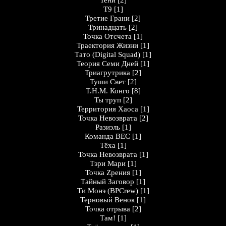
Тени
[2]
Т9
[1]
Третие Грани
[2]
Тринадцать
[2]
Точка Отсчета
[1]
Траектория Жизни
[1]
Тато (Digital Squad)
[1]
Теория Семи Дней
[1]
Триагрутрика
[2]
Туши Cвет
[2]
Т.Н.М. Конго
[8]
Ты труп
[2]
Территория Хаоса
[1]
Точка Невозврата
[2]
Разиэль
[1]
Команда ВЕС
[1]
Тёха
[1]
Точка Невозврата
[1]
Тэри Мари
[1]
Точка Zрения
[1]
Тайный Заговор
[1]
Ти Монэ (BPCrew)
[1]
Терновый Венок
[1]
Точка отрыва
[2]
Там!
[1]