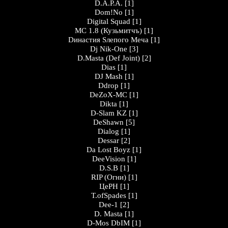
D.A.P.A.
[1]
Dom!No
[1]
Digital Squad
[1]
MC 1.8 (Кузьмитчъ)
[1]
Dинастия Sлепого Меча
[1]
Dj Nik-One
[3]
D.Masta (Def Joint)
[2]
Dias
[1]
DJ Mash
[1]
Ddrop
[1]
DeZoX-MC
[1]
Dikta
[1]
D-Slam KZ
[1]
DeShawn
[5]
Dialog
[1]
Dessar
[2]
Da Lost Boyz
[1]
DeeVision
[1]
D.S.B
[1]
RIP (Огни)
[1]
ЦеРН
[1]
T.ofSpades
[1]
Dee-1
[2]
D. Masta
[1]
D-Mos DbIM
[1]