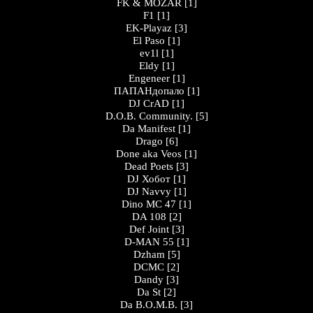
FK & MOZAR
[1]
F1
[1]
EK-Playaz
[3]
El Paso
[1]
ev1l
[1]
Eldy
[1]
Engeneer
[1]
ПАПАНдопало
[1]
DJ CrAD
[1]
D.O.B. Community.
[5]
Da Manifest
[1]
Drago
[6]
Done aka Veos
[1]
Dead Poets
[3]
DJ Хобот
[1]
DJ Navvy
[1]
Dino MC 47
[1]
DA 108
[2]
Def Joint
[3]
D-MAN 55
[1]
Dzham
[5]
DCMC
[2]
Dandy
[3]
Da St
[2]
Da B.O.M.B.
[3]