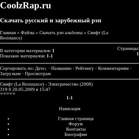
CoolzRap.ru
Скачать русский и зарубежный рэп
Главная
»
Файлы
»
Скачать рэп альбомы
» Свифт (La
Resistance)
Страницы:
В категории материалов:
1
1
Показано материалов:
1-1
Сортировать по:
Дате
↓
· Названию · Рейтингу · Комментариям ·
Загрузкам · Просмотрам
Свифт (La Resistance) - Электричество (2008)
319
0
20.05.2009 в 15:47
1-1
Навигация
Главная страница
Форум
Контакты
Биографии