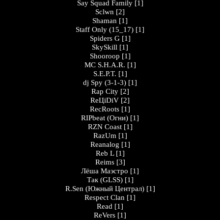
Say Squad Family
[1]
Sclwn
[2]
Shaman
[1]
Staff Only (15_17)
[1]
Spiders G
[1]
SkySkill
[1]
Shooroop
[1]
MC S.H.A.R.
[1]
S.E.P.T.
[1]
dj Spy (3-1-3)
[1]
Rap City
[2]
ReЦiDiV
[2]
RecRoots
[1]
RIPbeat (Огни)
[1]
RZN Coast
[1]
RazUm
[1]
Reanalog
[1]
Reb L
[1]
Reims
[3]
Лёша Маэстро
[1]
Так (GLSS)
[1]
R.Sen (Южный Централ)
[1]
Respect Clan
[1]
Read
[1]
ReVers
[1]