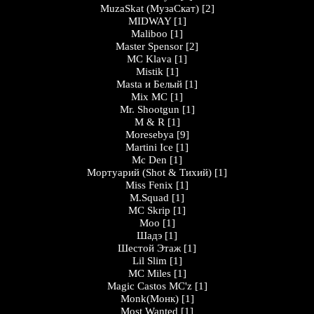
MuzaSkat (МузаСкат)
[2]
MIDWAY
[1]
Maliboo
[1]
Master Spensor
[2]
MC Klava
[1]
Mistik
[1]
Masta и Белый
[1]
Mix MC
[1]
Mr. Shootgun
[1]
M & R
[1]
Moresebya
[9]
Martini Ice
[1]
Mc Den
[1]
Мортуарий (Shot & Тихий)
[1]
Miss Fenix
[1]
M.Squad
[1]
MC Skrip
[1]
Moo
[1]
Шадэ
[1]
Шестой Этаж
[1]
Lil Slim
[1]
MC Miles
[1]
Magic Castos MC'z
[1]
Monk(Монк)
[1]
Most Wanted
[1]