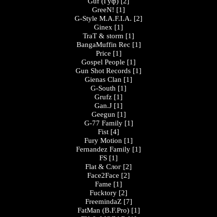
Guf (Гуф)
[2]
GreeN!
[1]
G-Style M.A.F.I.A.
[2]
Ginex
[1]
TraT & storm
[1]
BangaMuffin Rec
[1]
Price
[1]
Gospel People
[1]
Gun Shot Records
[1]
Gienas Clan
[1]
G-South
[1]
Grufz
[1]
Gan.J
[1]
Geegun
[1]
G-77 Family
[1]
Fist
[4]
Fury Motion
[1]
Fernandez Family
[1]
FS
[1]
Flat & Слог
[2]
Face2Face
[2]
Fame
[1]
Fucktory
[2]
FreemindaZ
[7]
FatMan (B.F.Pro)
[1]