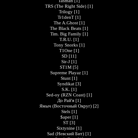
Tasman
[1]
TRS (The Right Side)
[1]
Trilogy
[1]
Tr1denT
[1]
The A.Ghost
[1]
The Black Beats
[1]
Tim. Big Family
[1]
T.R.U.
[1]
Tony Snorks
[1]
T1One
[1]
SD
[11]
Sir-J
[1]
ST1M
[5]
Supreme Playaz
[1]
Stunt
[1]
Syndikat
[3]
S.K.
[1]
Sed-oy (RZN Coast)
[1]
До Рай'я
[1]
Ямыч (Восточный Округ)
[2]
Stels
[1]
$aper
[1]
ST
[3]
Sixtynine
[1]
Sad (Невский Бит)
[1]