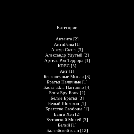
Категории
Антанта
[2]
АнтиГены
[1]
Артур Скотт
[3]
Александр Удутый
[2]
Артель Рэп Террора
[1]
KREC
[3]
Ант
[1]
Бесконечные Мысли
[3]
Братья Наличные
[1]
Баста a.k.a Нагганно
[4]
Бонч Бру Бонч
[2]
Белые Братья
[3]
Белый Шоколад
[1]
Братство Свободы
[1]
Банги Хэп
[2]
Бутовский Михей
[3]
Белый
[1]
Балтийский клан
[12]