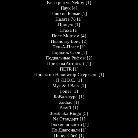
Расстрел vs Nekby
[1]
Паук
[4]
Плохие Белые
[1]
Палата 78
[1]
Прицеп
[1]
Птаха
[1]
Пост Мортем
[4]
Пьянству Бойс
[2]
Пен-А-Пласт
[1]
Порядок Слов
[1]
Подвальные Рифмы
[2]
Призрак(Антанта)
[1]
ПЕТR
[1]
Проектор Навигатор Стержень
[1]
П.Л.Ю.С.
[1]
Мут & J Bass
[1]
Foner
[1]
БоВалигура
[1]
Zodiac
[1]
StayR
[1]
Зомб aka Ringo
[5]
Ne'Стандарт
[1]
Плохие новости
[1]
По Диагонали
[1]
Пепел Сбей
[1]