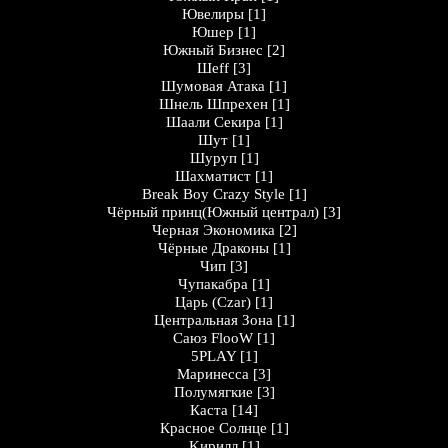
Ювелиры
[1]
Юшер
[1]
Южный Бизнес
[2]
Шеff
[3]
Шумовая Атака
[1]
Шнель Шпрехен
[1]
Шаали Секира
[1]
Шут
[1]
Шуруп
[1]
Шахматист
[1]
Break Boy Crazy Style
[1]
Чёрный принц(Южный централ)
[3]
Черная Экономика
[2]
Чёрные Драконы
[1]
Чип
[3]
Чупакабра
[1]
Царь (Czar)
[1]
Центральная Зона
[1]
Саюз FlooW
[1]
5PLAY
[1]
Маринесса
[3]
Полумягкие
[3]
Каста
[14]
Кpaснoе Солнцe
[1]
Kирилл
[1]