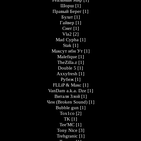
Peaльный Миp
[1]
Шорш
[1]
Правый Берег
[1]
Булат
[1]
Гайвер
[1]
Снег
[1]
Vla2
[2]
Mad Cypha
[1]
Stak
[1]
Максут ибн Ут
[1]
Malefique
[1]
TheZilla.z
[1]
Double 5
[1]
Axxyfresh
[1]
Рубеж
[1]
FLLiP & Макс
[1]
VanDam a.k.a. Dze
[1]
Виталя Злой
[1]
Чен (Broken Sound)
[1]
Bubble gun
[1]
Tox1co
[2]
TK
[1]
Tee'MC
[1]
Tony Nice
[3]
Trehgranic
[1]