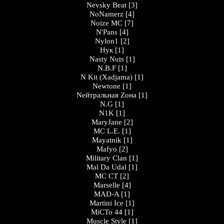
Nevsky Beat
[3]
NoNamerz
[4]
Noize MC
[7]
N'Pans
[4]
Nylon1
[2]
Нук
[1]
Nasty Nuts
[1]
N.B.F
[1]
N Kit (Xadjama)
[1]
Newtone
[1]
Nейтральная Zона
[1]
N.G
[1]
N1K
[1]
MaryJane
[2]
MC L.E.
[1]
Mayatnik
[1]
Mafyo
[2]
Military Clan
[1]
Mal Da Udal
[1]
МС СТ
[2]
Marselle
[4]
MAD-A
[1]
Martini Ice
[1]
МіСТо 44
[1]
Muscle Style
[1]