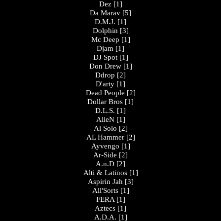
Dez
[1]
Da Marav
[5]
D.M.J.
[1]
Dolphin
[3]
Mc Deep
[1]
Djam
[1]
DJ Spot
[1]
Don Drew
[1]
Ddrop
[2]
D'arty
[1]
Dead People
[2]
Dollar Bros
[1]
D.L.S.
[1]
AlieN
[1]
Al Solo
[2]
AL Hammer
[2]
Ayvengo
[1]
Ar-Side
[2]
A.n.D
[2]
Alti & Latinos
[1]
Aspirin Jah
[3]
All'Sorts
[1]
FERA
[1]
Aztecs
[1]
A.D.A.
[1]