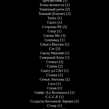
Трёхлистник
[1]
Точка вечности
[1]
Типичный ритм
[2]
Темный (Estente)
[1]
Turbo
[1]
Скато
[1]
Стороны РА
[3]
Спор
[1]
Смоки Мо
[3]
Севzквад
[1]
Смысл Внутри
[1]
Сэт
[3]
Смена Мнений
[1]
Северный Блок
[1]
Стимул
[2]
Стриж
[2]
Сангу дэ САО
[1]
Стакан
[1]
Семья Эпатажа
[2]
Сага
[1]
Сплав
[1]
Свифт (La Resistance)
[1]
С.С.С.Р.
[1]
Солдаты Бетонной Лирики
[2]
Стеце
[1]