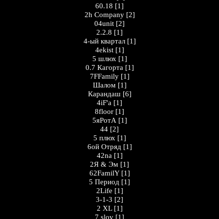
60.18
[1]
2h Company
[2]
04unit
[2]
2.2.8
[1]
4-ый квартал
[1]
4ekist
[1]
5 шлюх
[1]
0.7 Кагорта
[1]
7FFamily
[1]
Шалом
[1]
Карандаш
[6]
4iF'a
[1]
8floor
[1]
5яРотА
[1]
44
[2]
5 плюх
[1]
6ой Отряд
[1]
42na
[1]
2Я & Эм
[1]
62FamilY
[1]
5 Период
[1]
2Life
[1]
3-1-3
[2]
2 XL
[1]
7 slov
[1]