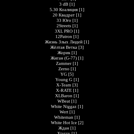
3 dB
[1]
5.30 Коалиция
[1]
20 Квадрат
[1]
33 Юго
[1]
2Streets
[1]
3XL PRO
[1]
12Patron
[1]
Жизнь Злых Людей
[1]
Жёлтая Ветка
[3]
Жорик
[1]
Жигaн (G-77)
[1]
Zammer
[1]
Zerno
[1]
YG
[5]
Young G
[1]
X-Team
[3]
X-RATE
[1]
XLBaron
[1]
WBeat
[1]
White Niggaz
[1]
Wert
[1]
Whiteman
[1]
White Hot Ice
[2]
Ждан
[1]
Xtazzy
[1]