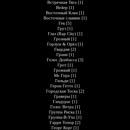
Встречная Тяга
[1]
Ве4ер
[1]
Восточный Клан
[1]
Восточные славяне
[1]
Гек
[5]
Груз
[1]
Глаз (Rap City)
[1]
Грозный
[1]
Горлум & Орёл
[1]
Гвардия
[2]
Грани
[1]
Голос Донбасса
[3]
Грот
[1]
Громкий
[1]
Мс Гера
[1]
Гильди
[1]
Герои Гетто
[1]
Городская Тоска
[2]
Граверы
[1]
Гандурас
[1]
Голос Ветра
[1]
Группа Риска
[1]
Группа-В-Ухо
[1]
Гарри Топор
[2]
Георг Корг
[1]