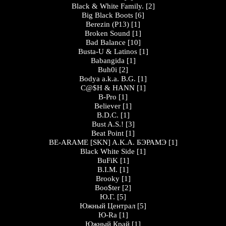
Black & White Family.
[2]
Big Black Boots
[6]
Berezin (P13)
[1]
Broken Sound
[1]
Bad Balance
[10]
Busta-U & Latinos
[1]
Babangida
[1]
Buh0i
[2]
Bodya a.k.a. B.G.
[1]
C@$H & HANN
[1]
B-Pro
[1]
Believer
[1]
B.D.C.
[1]
Bust A.S.!
[3]
Beat Point
[1]
BE-ARAME [SKN] A.K.A. БЭРАМЭ
[1]
Black White Side
[1]
BuFiK
[1]
B.I.M.
[1]
Brooky
[1]
Boo$ter
[2]
Ю.Г.
[5]
Южный Централ
[5]
Ю-Ra
[1]
Южный Край
[1]