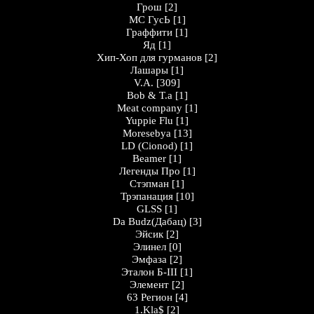
Грош
[2]
MC ГусЬ
[1]
Граффити
[1]
Яд
[1]
Хип-Хоп для гурманов
[2]
Лашары
[1]
V.A.
[309]
Bob & T.a
[1]
Meat company
[1]
Yuppie Flu
[1]
Moresebya
[13]
LD (Cionod)
[1]
Beamer
[1]
Легенды Про
[1]
Стэпман
[1]
Трэпанация
[10]
GLSS
[1]
Da Budz(Дабац)
[3]
Эйсик
[2]
Элинел
[0]
Эмфаза
[2]
Эталон Б-III
[1]
Элемент
[2]
63 Регион
[4]
1.Kla$
[2]