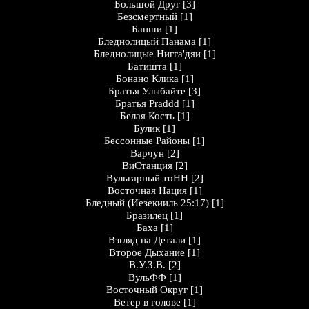
Большой Друг
[3]
Безсмертный
[1]
Банши
[1]
Бледнолицый Панама
[1]
Бледнолицые Нигга'дяи
[1]
Батишта
[1]
Бонано Клика
[1]
Братья Улыбайте
[3]
Братья Praddd
[1]
Белая Кость
[1]
Булик
[1]
Бессонные Районы
[1]
Варчун
[2]
ВиСтанция
[2]
Вульгарный тоНН
[2]
Восточная Нация
[1]
Бледный (Иезекииль 25:17)
[1]
Бразилец
[1]
Баха
[1]
Взгляд на Детали
[1]
Второе Дыхание
[1]
В.У.З.В.
[2]
ВульФФ
[1]
Восточный Округ
[1]
Ветер в голове
[1]