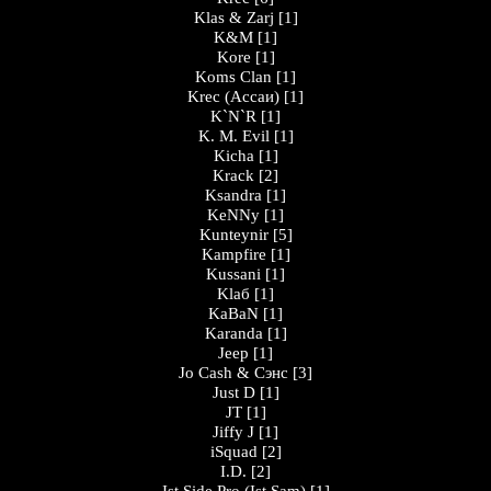
Klas & Zarj
[1]
K&M
[1]
Kore
[1]
Koms Clan
[1]
Krec (Ассаи)
[1]
K`N`R
[1]
K. M. Evil
[1]
Kicha
[1]
Krack
[2]
Ksandra
[1]
KeNNy
[1]
Kunteynir
[5]
Kampfire
[1]
Kussani
[1]
Klaб
[1]
KaBaN
[1]
Karanda
[1]
Jeep
[1]
Jo Cash & Сэнс
[3]
Just D
[1]
JT
[1]
Jiffy J
[1]
iSquad
[2]
I.D.
[2]