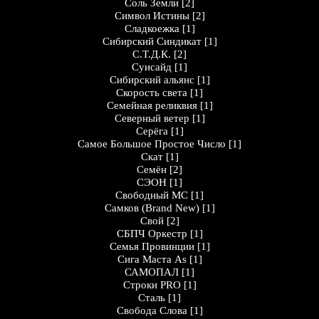
Соль Земли
[2]
Символ Истины
[2]
Сладкоежка
[1]
Сибирский Синдикат
[1]
С.Т.Д.К.
[2]
Суисайд
[1]
Сибирский альянс
[1]
Скорость света
[1]
Семейная реликвия
[1]
Северный ветер
[1]
Серёга
[1]
Самое Большое Простое Число
[1]
Скат
[1]
Семён
[2]
СЭОН
[1]
Свободный МС
[1]
Самков (Brand New)
[1]
Свой
[2]
СБПЧ Оркестр
[1]
Семья Провинции
[1]
Сига Маста As
[1]
САМОПАЛ
[1]
Строки PRO
[1]
Сталь
[1]
Свобода Слова
[1]