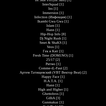
Ist Side Pro.(Ist Sam)
[1]
InterSquad
[1]
Ins
[1]
Immersion
[1]
Infection (Инфекция)
[1]
Ikambi Gwa Gwa
[1]
Islam
[1]
Hann
[1]
Hip-Hop Info
[8]
Dj Night Rush
[1]
Smet & ShaKS
[1]
Veos
[1]
Гeк и Kит
[1]
Fresh Time (DOM1NO)
[1]
25/17
[2]
Ритмо
[1]
Comme-iL-Faut
[2]
Артем Татищевский (VBT Вектор Beat)
[2]
Happy Face
[1]
H.A.T.A.
[1]
Hann
[1]
High and Higher
[1]
Ghettobros
[1]
GilliA
[3]
Gunmakaz
[1]