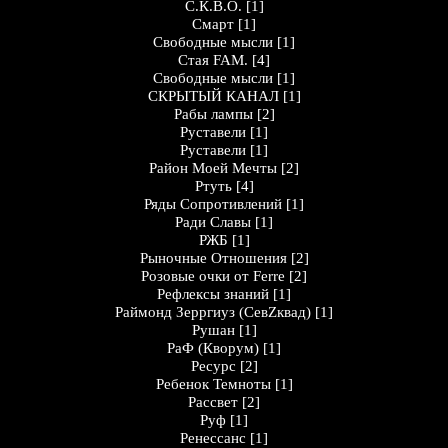
С.К.В.О.
[1]
Смарт
[1]
Свободные мысли
[1]
Стая FAM.
[4]
Свободные мысли
[1]
СКРЫТЫЙ КАНАЛ
[1]
Рабы лампы
[2]
Руставели
[1]
Руставели
[1]
Район Моей Мечты
[2]
Ртуть
[4]
Ряды Сопротивлений
[1]
Ради Славы
[1]
РЖБ
[1]
Рыночные Отношения
[2]
Розовые очки от Ferre
[2]
Рефлексы знаний
[1]
Раймонд Зерргиуз (СевZквад)
[1]
Рушан
[1]
РаФ (Кворум)
[1]
Ресурс
[2]
Ребенок Темноты
[1]
Рассвет
[2]
Руф
[1]
Ренессанс
[1]