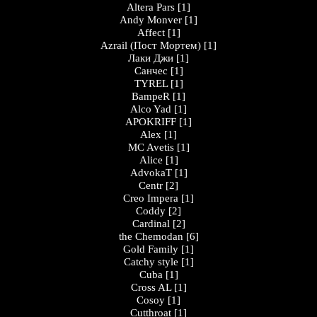
Altera Pars
[1]
Andy Monver
[1]
Affect
[1]
Azrail (Пост Мортем)
[1]
Лаки Джи
[1]
Санчес
[1]
TYREL
[1]
BampeR
[1]
Alco Yad
[1]
APOKRIFF
[1]
Alex
[1]
MC Avetis
[1]
Alice
[1]
AdvokaT
[1]
Centr
[2]
Creo Impera
[1]
Coddy
[2]
Cardinal
[2]
the Chemodan
[6]
Gold Family
[1]
Catchy style
[1]
Cuba
[1]
Cross AL
[1]
Cosoy
[1]
Cutthroat
[1]