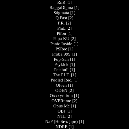
RnR
[1]
RaggaDigma
[1]
Stigmata
[1]
Q Fast
[2]
P.R.
[2]
PhiL
[2]
Pifon
[1]
Papa KU
[2]
Panic Inside
[1]
PSRec
[1]
Proba 999
[1]
Pup-San
[1]
Psykick
[1]
Petebull
[1]
The P.I.T.
[1]
Pooled Rec.
[1]
Olven
[1]
ODEN
[2]
Oxxxymiron
[1]
OVERtime
[2]
Opus Mc
[1]
OBJ
[1]
NTL
[2]
NaF (НеБезДари)
[1]
NDRE
[1]