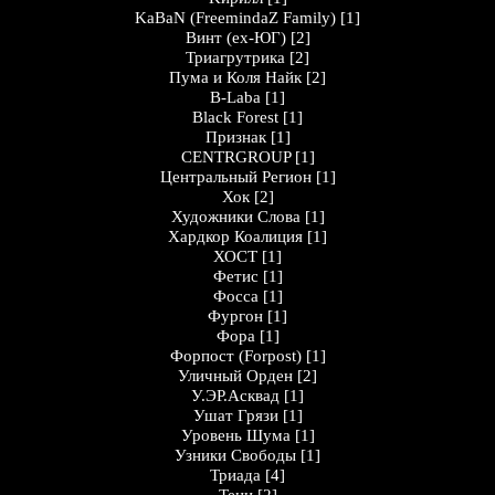
KaBaN (FreemindaZ Family)
[1]
Винт (ex-ЮГ)
[2]
Триагрутрика
[2]
Пума и Коля Найк
[2]
B-Laba
[1]
Black Forest
[1]
Признак
[1]
CENTRGROUP
[1]
Центральный Регион
[1]
Хок
[2]
Художники Слова
[1]
Хардкор Коалиция
[1]
ХОСТ
[1]
Фетис
[1]
Фосса
[1]
Фургон
[1]
Фора
[1]
Форпост (Forpost)
[1]
Уличный Орден
[2]
У.ЭР.Асквад
[1]
Ушат Грязи
[1]
Уровень Шума
[1]
Узники Свободы
[1]
Триада
[4]