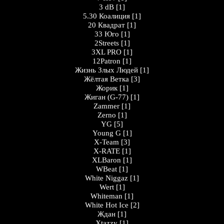
3 dB
[1]
5.30 Коалиция
[1]
20 Квадрат
[1]
33 Юго
[1]
2Streets
[1]
3XL PRO
[1]
12Patron
[1]
Жизнь Злых Людей
[1]
Жёлтая Ветка
[3]
Жорик
[1]
Жигaн (G-77)
[1]
Zammer
[1]
Zerno
[1]
YG
[5]
Young G
[1]
X-Team
[3]
X-RATE
[1]
XLBaron
[1]
WBeat
[1]
White Niggaz
[1]
Wert
[1]
Whiteman
[1]
White Hot Ice
[2]
Ждан
[1]
Xtazzy
[1]