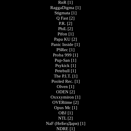
RnR
[1]
RaggaDigma
[1]
Stigmata
[1]
Q Fast
[2]
P.R.
[2]
PhiL
[2]
Pifon
[1]
Papa KU
[2]
Panic Inside
[1]
PSRec
[1]
Proba 999
[1]
Pup-San
[1]
Psykick
[1]
Petebull
[1]
The P.I.T.
[1]
Pooled Rec.
[1]
Olven
[1]
ODEN
[2]
Oxxxymiron
[1]
OVERtime
[2]
Opus Mc
[1]
OBJ
[1]
NTL
[2]
NaF (НеБезДари)
[1]
NDRE
[1]