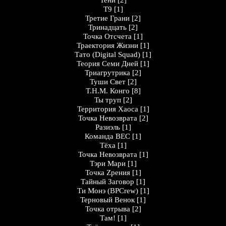
Тени
[2]
Т9
[1]
Третие Грани
[2]
Тринадцать
[2]
Точка Отсчета
[1]
Траектория Жизни
[1]
Тато (Digital Squad)
[1]
Теория Семи Дней
[1]
Триагрутрика
[2]
Туши Cвет
[2]
Т.Н.М. Конго
[8]
Ты труп
[2]
Территория Хаоса
[1]
Точка Невозврата
[2]
Разиэль
[1]
Команда ВЕС
[1]
Тёха
[1]
Точка Невозврата
[1]
Тэри Мари
[1]
Точка Zрения
[1]
Тайный Заговор
[1]
Ти Монэ (BPCrew)
[1]
Терновый Венок
[1]
Точка отрыва
[2]
Там!
[1]