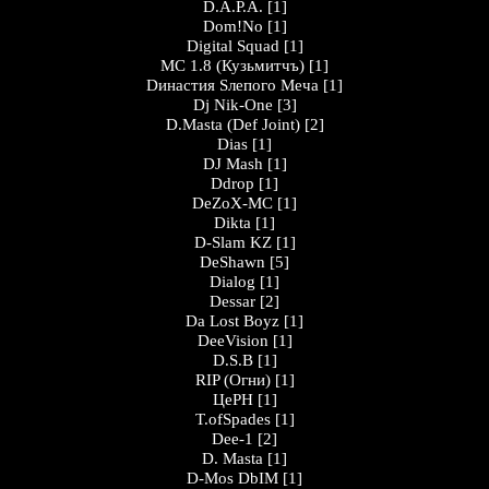
D.A.P.A.
[1]
Dom!No
[1]
Digital Squad
[1]
MC 1.8 (Кузьмитчъ)
[1]
Dинастия Sлепого Меча
[1]
Dj Nik-One
[3]
D.Masta (Def Joint)
[2]
Dias
[1]
DJ Mash
[1]
Ddrop
[1]
DeZoX-MC
[1]
Dikta
[1]
D-Slam KZ
[1]
DeShawn
[5]
Dialog
[1]
Dessar
[2]
Da Lost Boyz
[1]
DeeVision
[1]
D.S.B
[1]
RIP (Огни)
[1]
ЦеРН
[1]
T.ofSpades
[1]
Dee-1
[2]
D. Masta
[1]
D-Mos DbIM
[1]