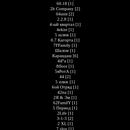
60.18
[1]
2h Company
[2]
04unit
[2]
2.2.8
[1]
4-ый квартал
[1]
4ekist
[1]
5 шлюх
[1]
0.7 Кагорта
[1]
7FFamily
[1]
Шалом
[1]
Карандаш
[6]
4iF'a
[1]
8floor
[1]
5яРотА
[1]
44
[2]
5 плюх
[1]
6ой Отряд
[1]
42na
[1]
2Я & Эм
[1]
62FamilY
[1]
5 Период
[1]
2Life
[1]
3-1-3
[2]
2 XL
[1]
7 slov
[1]