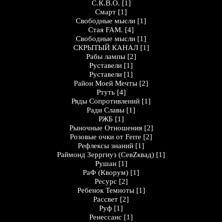
С.К.В.О.
[1]
Смарт
[1]
Свободные мысли
[1]
Стая FAM.
[4]
Свободные мысли
[1]
СКРЫТЫЙ КАНАЛ
[1]
Рабы лампы
[2]
Руставели
[1]
Руставели
[1]
Район Моей Мечты
[2]
Ртуть
[4]
Ряды Сопротивлений
[1]
Ради Славы
[1]
РЖБ
[1]
Рыночные Отношения
[2]
Розовые очки от Ferre
[2]
Рефлексы знаний
[1]
Раймонд Зерргиуз (СевZквад)
[1]
Рушан
[1]
РаФ (Кворум)
[1]
Ресурс
[2]
Ребенок Темноты
[1]
Рассвет
[2]
Руф
[1]
Ренессанс
[1]