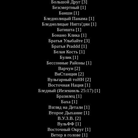
Большой Друг
[3]
Безсмертный
[1]
Банши
[1]
Бледнолицый Панама
[1]
Бледнолицые Нигга'дяи
[1]
Батишта
[1]
Бонано Клика
[1]
Братья Улыбайте
[3]
Братья Praddd
[1]
Белая Кость
[1]
Булик
[1]
Бессонные Районы
[1]
Варчун
[2]
ВиСтанция
[2]
Вульгарный тоНН
[2]
Восточная Нация
[1]
Бледный (Иезекииль 25:17)
[1]
Бразилец
[1]
Баха
[1]
Взгляд на Детали
[1]
Второе Дыхание
[1]
В.У.З.В.
[2]
ВульФФ
[1]
Восточный Округ
[1]
Ветер в голове
[1]