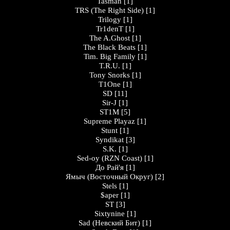
Tasman
[1]
TRS (The Right Side)
[1]
Trilogy
[1]
Tr1denT
[1]
The A.Ghost
[1]
The Black Beats
[1]
Tim. Big Family
[1]
T.R.U.
[1]
Tony Snorks
[1]
T1One
[1]
SD
[11]
Sir-J
[1]
ST1M
[5]
Supreme Playaz
[1]
Stunt
[1]
Syndikat
[3]
S.K.
[1]
Sed-oy (RZN Coast)
[1]
До Рай'я
[1]
Ямыч (Восточный Округ)
[2]
Stels
[1]
$aper
[1]
ST
[3]
Sixtynine
[1]
Sad (Невский Бит)
[1]