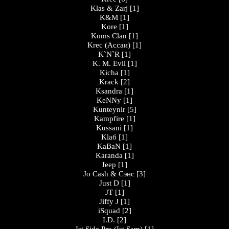
Klas & Zarj
[1]
K&M
[1]
Kore
[1]
Koms Clan
[1]
Krec (Ассаи)
[1]
K`N`R
[1]
K. M. Evil
[1]
Kicha
[1]
Krack
[2]
Ksandra
[1]
KeNNy
[1]
Kunteynir
[5]
Kampfire
[1]
Kussani
[1]
Klaб
[1]
KaBaN
[1]
Karanda
[1]
Jeep
[1]
Jo Cash & Сэнс
[3]
Just D
[1]
JT
[1]
Jiffy J
[1]
iSquad
[2]
I.D.
[2]