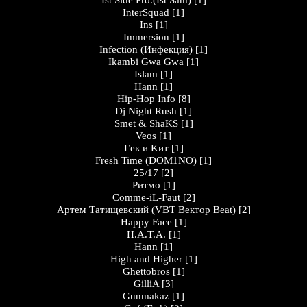
Ist Side Pro.(Ist Sam)
[1]
InterSquad
[1]
Ins
[1]
Immersion
[1]
Infection (Инфекция)
[1]
Ikambi Gwa Gwa
[1]
Islam
[1]
Hann
[1]
Hip-Hop Info
[8]
Dj Night Rush
[1]
Smet & ShaKS
[1]
Veos
[1]
Гeк и Kит
[1]
Fresh Time (DOM1NO)
[1]
25/17
[2]
Ритмо
[1]
Comme-iL-Faut
[2]
Артем Татищевский (VBT Вектор Beat)
[2]
Happy Face
[1]
H.A.T.A.
[1]
Hann
[1]
High and Higher
[1]
Ghettobros
[1]
GilliA
[3]
Gunmakaz
[1]