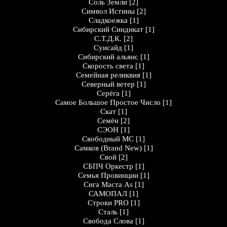
Соль Земли
[2]
Символ Истины
[2]
Сладкоежка
[1]
Сибирский Синдикат
[1]
С.Т.Д.К.
[2]
Суисайд
[1]
Сибирский альянс
[1]
Скорость света
[1]
Семейная реликвия
[1]
Северный ветер
[1]
Серёга
[1]
Самое Большое Простое Число
[1]
Скат
[1]
Семён
[2]
СЭОН
[1]
Свободный МС
[1]
Самков (Brand New)
[1]
Свой
[2]
СБПЧ Оркестр
[1]
Семья Провинции
[1]
Сига Маста As
[1]
САМОПАЛ
[1]
Строки PRO
[1]
Сталь
[1]
Свобода Слова
[1]