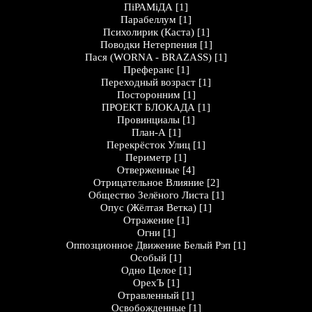
ПіРАМіДА
[1]
Парабеллум
[1]
Психолирик (Каста)
[1]
Поводки Нетерпения
[1]
Пася (WORNA - BRAZASS)
[1]
Преферанс
[1]
Переходный возраст
[1]
Посторонним
[1]
ПРОЕКТ БЛОКАДА
[1]
Провинциалы
[1]
План-А
[1]
Перекрёсток Улиц
[1]
Периметр
[1]
Отверженные
[4]
Отрицательное Влияние
[2]
Общество Зелёного Листа
[1]
Опус (Жёлтая Ветка)
[1]
Отражение
[1]
Огни
[1]
Оппозционное Движение Белый Рэп
[1]
Особый
[1]
Одно Целое
[1]
ОрехЪ
[1]
Отравленный
[1]
Освобожденные
[1]