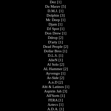
Dez
[1]
Da Marav
[5]
D.M.J.
[1]
Dolphin
[3]
Mc Deep
[1]
Djam
[1]
DJ Spot
[1]
Don Drew
[1]
Ddrop
[2]
D'arty
[1]
Dead People
[2]
Dollar Bros
[1]
D.L.S.
[1]
AlieN
[1]
Al Solo
[2]
AL Hammer
[2]
Ayvengo
[1]
Ar-Side
[2]
A.n.D
[2]
Alti & Latinos
[1]
Aspirin Jah
[3]
All'Sorts
[1]
FERA
[1]
Aztecs
[1]
A.D.A.
[1]