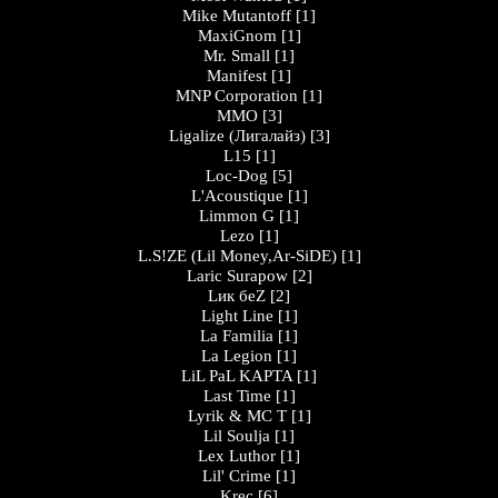
Mike Mutantoff
[1]
MaxiGnom
[1]
Mr. Small
[1]
Manifest
[1]
MNP Corporation
[1]
MMO
[3]
Ligalize (Лигалайз)
[3]
L15
[1]
Loc-Dog
[5]
L'Acoustique
[1]
Limmon G
[1]
Lezo
[1]
L.S!ZE (Lil Money,Ar-SiDE)
[1]
Laric Surapow
[2]
Lик беZ
[2]
Light Line
[1]
La Familia
[1]
La Legion
[1]
LiL PaL KAPTA
[1]
Last Time
[1]
Lyrik & MC T
[1]
Lil Soulja
[1]
Lex Luthor
[1]
Lil' Crime
[1]
Krec
[6]