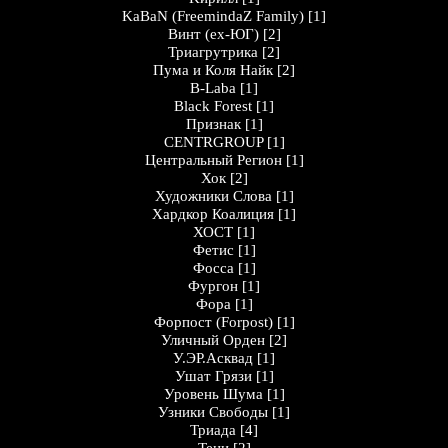
KaBaN (FreemindaZ Family)
[1]
Винт (ex-ЮГ)
[2]
Триагрутрика
[2]
Пума и Коля Найк
[2]
B-Laba
[1]
Black Forest
[1]
Признак
[1]
CENTRGROUP
[1]
Центральный Регион
[1]
Хок
[2]
Художники Слова
[1]
Хардкор Коалиция
[1]
ХОСТ
[1]
Фетис
[1]
Фосса
[1]
Фургон
[1]
Фора
[1]
Форпост (Forpost)
[1]
Уличный Орден
[2]
У.ЭР.Асквад
[1]
Ушат Грязи
[1]
Уровень Шума
[1]
Узники Свободы
[1]
Триада
[4]