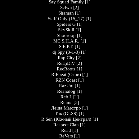
Say Squad Family
[1]
Sclwn
[2]
Shaman
[1]
Staff Only (15_17)
[1]
Spiders G
[1]
SkySkill
[1]
Shooroop
[1]
MC S.H.A.R.
[1]
S.E.P.T.
[1]
dj Spy (3-1-3)
[1]
Rap City
[2]
ReЦiDiV
[2]
RecRoots
[1]
RIPbeat (Огни)
[1]
RZN Coast
[1]
RazUm
[1]
Reanalog
[1]
Reb L
[1]
Reims
[3]
Лёша Маэстро
[1]
Так (GLSS)
[1]
R.Sen (Южный Централ)
[1]
Respect Clan
[1]
Read
[1]
ReVers
[1]