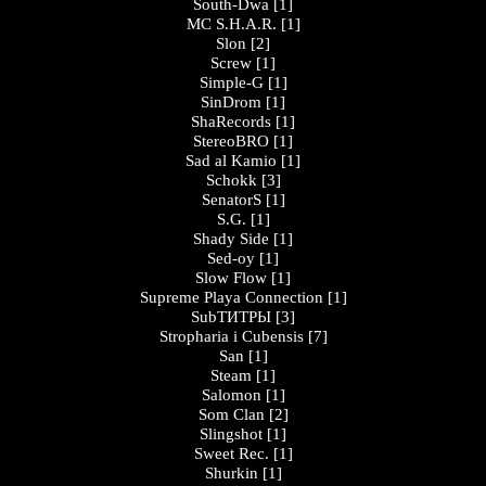
South-Dwa
[1]
MC S.H.A.R.
[1]
Slon
[2]
Screw
[1]
Simple-G
[1]
SinDrom
[1]
ShaRecords
[1]
StereoBRO
[1]
Sad al Kamio
[1]
Schokk
[3]
SenatorS
[1]
S.G.
[1]
Shady Side
[1]
Sed-oy
[1]
Slow Flow
[1]
Supreme Playa Connection
[1]
SubТИТРЫ
[3]
Stropharia i Cubensis
[7]
San
[1]
Steam
[1]
Salomon
[1]
Som Clan
[2]
Slingshot
[1]
Sweet Rec.
[1]
Shurkin
[1]