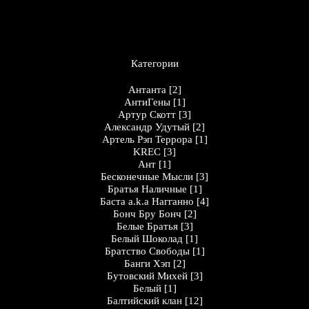
Категории
Антанта
[2]
АнтиГены
[1]
Артур Скотт
[3]
Александр Удутый
[2]
Артель Рэп Террора
[1]
KREC
[3]
Ант
[1]
Бесконечные Мысли
[3]
Братья Наличные
[1]
Баста a.k.a Нагганно
[4]
Бонч Бру Бонч
[2]
Белые Братья
[3]
Белый Шоколад
[1]
Братство Свободы
[1]
Банги Хэп
[2]
Бутовский Михей
[3]
Белый
[1]
Балтийский клан
[12]