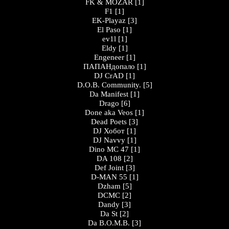
FK & MOZAR
[1]
F1
[1]
EK-Playaz
[3]
El Paso
[1]
ev1l
[1]
Eldy
[1]
Engeneer
[1]
ПАПАНдопало
[1]
DJ CrAD
[1]
D.O.B. Community.
[5]
Da Manifest
[1]
Drago
[6]
Done aka Veos
[1]
Dead Poets
[3]
DJ Хобот
[1]
DJ Navvy
[1]
Dino MC 47
[1]
DA 108
[2]
Def Joint
[3]
D-MAN 55
[1]
Dzham
[5]
DCMC
[2]
Dandy
[3]
Da St
[2]
Da B.O.M.B.
[3]