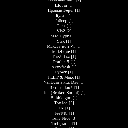
Peaльный Миp
[1]
Шорш
[1]
Правый Берег
[1]
Булат
[1]
Гайвер
[1]
Снег
[1]
Vla2
[2]
Mad Cypha
[1]
Stak
[1]
Максут ибн Ут
[1]
Malefique
[1]
TheZilla.z
[1]
Double 5
[1]
Axxyfresh
[1]
Рубеж
[1]
FLLiP & Макс
[1]
VanDam a.k.a. Dze
[1]
Виталя Злой
[1]
Чен (Broken Sound)
[1]
Bubble gun
[1]
Tox1co
[2]
TK
[1]
Tee'MC
[1]
Tony Nice
[3]
Trehgranic
[1]