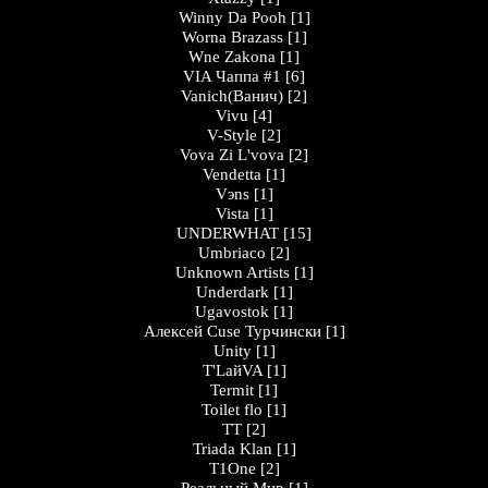
Winny Da Pooh
[1]
Worna Brazass
[1]
Wne Zakona
[1]
VIA Чаппа #1
[6]
Vanich(Ванич)
[2]
Vivu
[4]
V-Style
[2]
Vova Zi L'vova
[2]
Vendetta
[1]
Vэns
[1]
Vista
[1]
UNDERWHAT
[15]
Umbriaco
[2]
Unknown Artists
[1]
Underdark
[1]
Ugavostok
[1]
Алексей Cuse Турчински
[1]
Unity
[1]
T'LайVA
[1]
Termit
[1]
Toilet flo
[1]
TT
[2]
Triada Klan
[1]
T1One
[2]