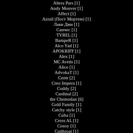
Altera Pars
[1]
Andy Monver
[1]
Affect
[1]
Azrail (Пост Мортем)
[1]
Лаки Джи
[1]
Санчес
[1]
TYREL
[1]
BampeR
[1]
Alco Yad
[1]
APOKRIFF
[1]
Alex
[1]
MC Avetis
[1]
Alice
[1]
AdvokaT
[1]
Centr
[2]
Creo Impera
[1]
Coddy
[2]
Cardinal
[2]
the Chemodan
[6]
Gold Family
[1]
Catchy style
[1]
Cuba
[1]
Cross AL
[1]
Cosoy
[1]
Cutthroat
[1]