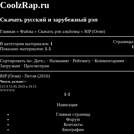
CoolzRap.ru
Скачать русский и зарубежный рэп
Главная
»
Файлы
»
Скачать рэп альбомы
» RIP (Огни)
Страницы:
В категории материалов:
1
1
Показано материалов:
1-1
Сортировать по:
Дате
↓
· Названию · Рейтингу · Комментариям ·
Загрузкам · Просмотрам
RIP (Огни) - Петля (2010)
Читать дальше>>
115
0
15.05.2010 в 19:15
1-1
Навигация
Главная страница
Форум
Контакты
Биографии