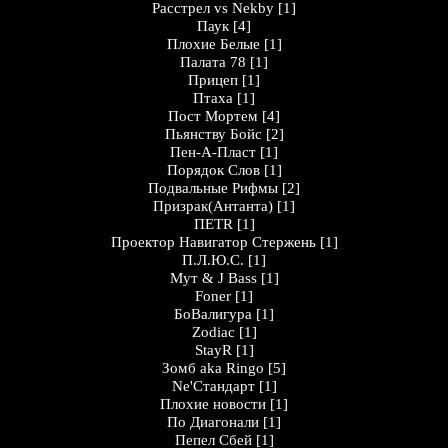
Расстрел vs Nekby
[1]
Паук
[4]
Плохие Белые
[1]
Палата 78
[1]
Прицеп
[1]
Птаха
[1]
Пост Мортем
[4]
Пьянству Бойс
[2]
Пен-А-Пласт
[1]
Порядок Слов
[1]
Подвальные Рифмы
[2]
Призрак(Антанта)
[1]
ПЕТR
[1]
Проектор Навигатор Стержень
[1]
П.Л.Ю.С.
[1]
Мут & J Bass
[1]
Foner
[1]
БоВалигура
[1]
Zodiac
[1]
StayR
[1]
Зомб aka Ringo
[5]
Ne'Стандарт
[1]
Плохие новости
[1]
По Диагонали
[1]
Пепел Сбей
[1]