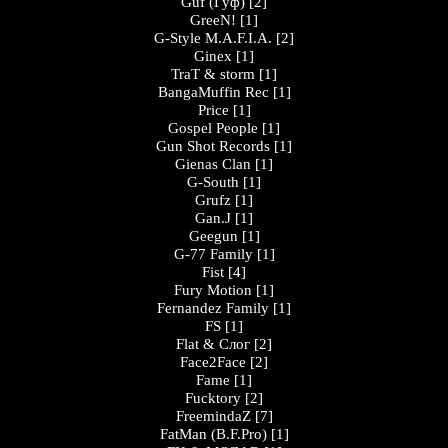
Guf (Гуф)
[2]
GreeN!
[1]
G-Style M.A.F.I.A.
[2]
Ginex
[1]
TraT & storm
[1]
BangaMuffin Rec
[1]
Price
[1]
Gospel People
[1]
Gun Shot Records
[1]
Gienas Clan
[1]
G-South
[1]
Grufz
[1]
Gan.J
[1]
Geegun
[1]
G-77 Family
[1]
Fist
[4]
Fury Motion
[1]
Fernandez Family
[1]
FS
[1]
Flat & Слог
[2]
Face2Face
[2]
Fame
[1]
Fucktory
[2]
FreemindaZ
[7]
FatMan (B.F.Pro)
[1]