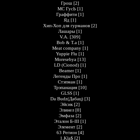
Грош
[2]
MC ГусЬ
[1]
Граффити
[1]
Яд
[1]
Хип-Хоп для гурманов
[2]
Лашары
[1]
V.A.
[309]
Bob & T.a
[1]
Meat company
[1]
Yuppie Flu
[1]
Moresebya
[13]
LD (Cionod)
[1]
Beamer
[1]
Легенды Про
[1]
Стэпман
[1]
Трэпанация
[10]
GLSS
[1]
Da Budz(Дабац)
[3]
Эйсик
[2]
Элинел
[0]
Эмфаза
[2]
Эталон Б-III
[1]
Элемент
[2]
63 Регион
[4]
1.Kla$
[2]