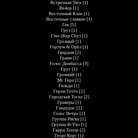
Встречная Тяга
[1]
Ве4ер
[1]
Восточный Клан
[1]
Восточные славяне
[1]
Гек
[5]
Груз
[1]
Глаз (Rap City)
[1]
Грозный
[1]
Горлум & Орёл
[1]
Гвардия
[2]
Грани
[1]
Голос Донбасса
[3]
Грот
[1]
Громкий
[1]
Мс Гера
[1]
Гильди
[1]
Герои Гетто
[1]
Городская Тоска
[2]
Граверы
[1]
Гандурас
[1]
Голос Ветра
[1]
Группа Риска
[1]
Группа-В-Ухо
[1]
Гарри Топор
[2]
Георг Корг
[1]