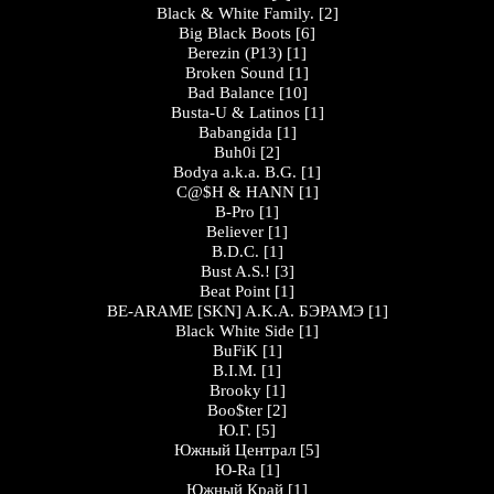
Black & White Family.
[2]
Big Black Boots
[6]
Berezin (P13)
[1]
Broken Sound
[1]
Bad Balance
[10]
Busta-U & Latinos
[1]
Babangida
[1]
Buh0i
[2]
Bodya a.k.a. B.G.
[1]
C@$H & HANN
[1]
B-Pro
[1]
Believer
[1]
B.D.C.
[1]
Bust A.S.!
[3]
Beat Point
[1]
BE-ARAME [SKN] A.K.A. БЭРАМЭ
[1]
Black White Side
[1]
BuFiK
[1]
B.I.M.
[1]
Brooky
[1]
Boo$ter
[2]
Ю.Г.
[5]
Южный Централ
[5]
Ю-Ra
[1]
Южный Край
[1]