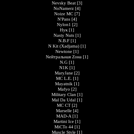
Nevsky Beat
[3]
NoNamerz
[4]
Noize MC
[7]
N'Pans
[4]
Nylon1
[2]
Нук
[1]
Nasty Nuts
[1]
N.B.F
[1]
N Kit (Xadjama)
[1]
Newtone
[1]
Nейтральная Zона
[1]
N.G
[1]
N1K
[1]
MaryJane
[2]
MC L.E.
[1]
Mayatnik
[1]
Mafyo
[2]
Military Clan
[1]
Mal Da Udal
[1]
МС СТ
[2]
Marselle
[4]
MAD-A
[1]
Martini Ice
[1]
МіСТо 44
[1]
Muscle Style
[1]