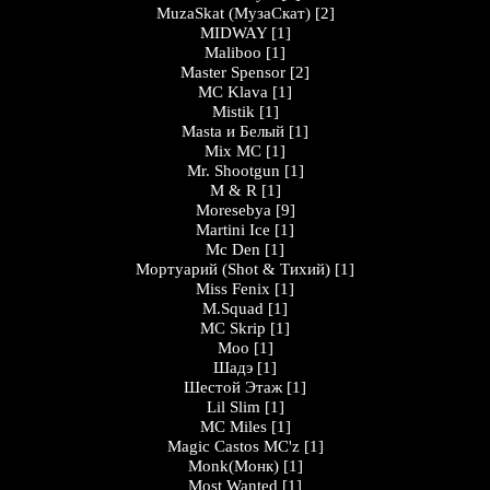
MuzaSkat (МузаСкат)
[2]
MIDWAY
[1]
Maliboo
[1]
Master Spensor
[2]
MC Klava
[1]
Mistik
[1]
Masta и Белый
[1]
Mix MC
[1]
Mr. Shootgun
[1]
M & R
[1]
Moresebya
[9]
Martini Ice
[1]
Mc Den
[1]
Мортуарий (Shot & Тихий)
[1]
Miss Fenix
[1]
M.Squad
[1]
MC Skrip
[1]
Moo
[1]
Шадэ
[1]
Шестой Этаж
[1]
Lil Slim
[1]
MC Miles
[1]
Magic Castos MC'z
[1]
Monk(Монк)
[1]
Most Wanted
[1]