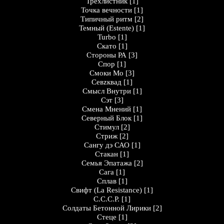
Трёхлистник
[1]
Точка вечности
[1]
Типичный ритм
[2]
Темный (Estente)
[1]
Turbo
[1]
Скато
[1]
Стороны РА
[3]
Спор
[1]
Смоки Мо
[3]
Севzквад
[1]
Смысл Внутри
[1]
Сэт
[3]
Смена Мнений
[1]
Северный Блок
[1]
Стимул
[2]
Стриж
[2]
Сангу дэ САО
[1]
Стакан
[1]
Семья Эпатажа
[2]
Сага
[1]
Сплав
[1]
Свифт (La Resistance)
[1]
С.С.С.Р.
[1]
Солдаты Бетонной Лирики
[2]
Стеце
[1]