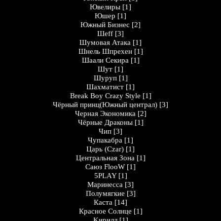
Ювелиры
[1]
Юшер
[1]
Южный Бизнес
[2]
Шеff
[3]
Шумовая Атака
[1]
Шнель Шпрехен
[1]
Шаали Секира
[1]
Шут
[1]
Шуруп
[1]
Шахматист
[1]
Break Boy Crazy Style
[1]
Чёрный принц(Южный централ)
[3]
Черная Экономика
[2]
Чёрные Драконы
[1]
Чип
[3]
Чупакабра
[1]
Царь (Czar)
[1]
Центральная Зона
[1]
Саюз FlooW
[1]
5PLAY
[1]
Маринесса
[3]
Полумягкие
[3]
Каста
[14]
Кpaснoе Солнцe
[1]
Kирилл
[1]