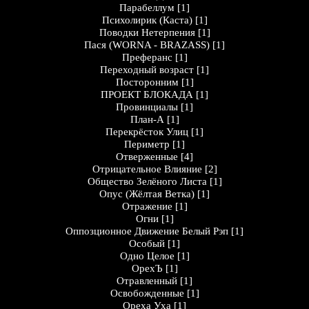
Парабеллум
[1]
Психолирик (Каста)
[1]
Поводки Нетерпения
[1]
Пася (WORNA - BRAZASS)
[1]
Преферанс
[1]
Переходный возраст
[1]
Посторонним
[1]
ПРОЕКТ БЛОКАДА
[1]
Провинциалы
[1]
План-А
[1]
Перекрёсток Улиц
[1]
Периметр
[1]
Отверженные
[4]
Отрицательное Влияние
[2]
Общество Зелёного Листа
[1]
Опус (Жёлтая Ветка)
[1]
Отражение
[1]
Огни
[1]
Оппозционное Движение Белый Рэп
[1]
Особый
[1]
Одно Целое
[1]
ОрехЪ
[1]
Отравленный
[1]
Освобожденные
[1]
Ореха Уха
[1]