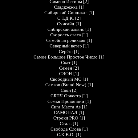
Символ Истины
[2]
Сладкоежка
[1]
Сибирский Синдикат
[1]
С.Т.Д.К.
[2]
Суисайд
[1]
Сибирский альянс
[1]
Скорость света
[1]
Семейная реликвия
[1]
Северный ветер
[1]
Серёга
[1]
Самое Большое Простое Число
[1]
Скат
[1]
Семён
[2]
СЭОН
[1]
Свободный МС
[1]
Самков (Brand New)
[1]
Свой
[2]
СБПЧ Оркестр
[1]
Семья Провинции
[1]
Сига Маста As
[1]
САМОПАЛ
[1]
Строки PRO
[1]
Сталь
[1]
Свобода Слова
[1]
С.К.В.О.
[1]