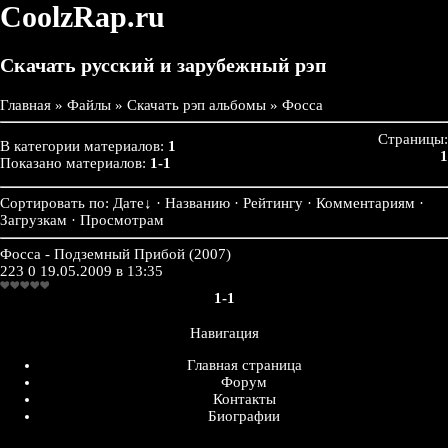
CoolzRap.ru
Скачать русский и зарубежный рэп
Главная
»
Файлы
»
Скачать рэп альбомы
» Фосса
Страницы:
В категории материалов:
1
1
Показано материалов:
1-1
Сортировать по:
Дате
↓
· Названию · Рейтингу · Комментариям ·
Загрузкам · Просмотрам
Фосса - Подземный Прибой (2007)
223
0
19.05.2009 в 13:35
1-1
Навигация
Главная страница
Форум
Контакты
Биографии