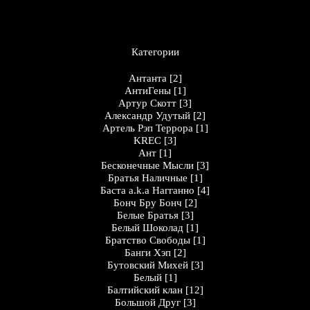
Категории
Антанта
[2]
АнтиГены
[1]
Артур Скотт
[3]
Александр Удутый
[2]
Артель Рэп Террора
[1]
KREC
[3]
Ант
[1]
Бесконечные Мысли
[3]
Братья Наличные
[1]
Баста a.k.a Нагганно
[4]
Бонч Бру Бонч
[2]
Белые Братья
[3]
Белый Шоколад
[1]
Братство Свободы
[1]
Банги Хэп
[2]
Бутовский Михей
[3]
Белый
[1]
Балтийский клан
[12]
Большой Друг
[3]