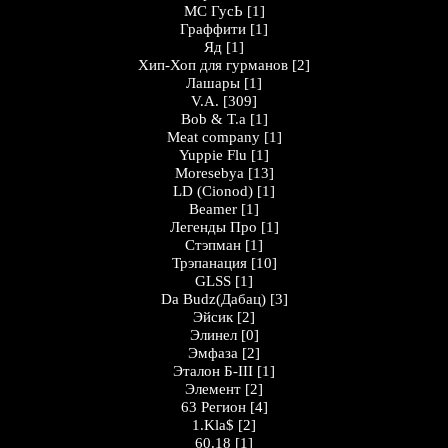
MC ГусЬ
[1]
Граффити
[1]
Яд
[1]
Хип-Хоп для гурманов
[2]
Лашары
[1]
V.A.
[309]
Bob & T.a
[1]
Meat company
[1]
Yuppie Flu
[1]
Moresebya
[13]
LD (Cionod)
[1]
Beamer
[1]
Легенды Про
[1]
Стэпман
[1]
Трэпанация
[10]
GLSS
[1]
Da Budz(Дабац)
[3]
Эйсик
[2]
Элинел
[0]
Эмфаза
[2]
Эталон Б-III
[1]
Элемент
[2]
63 Регион
[4]
1.Kla$
[2]
60.18
[1]