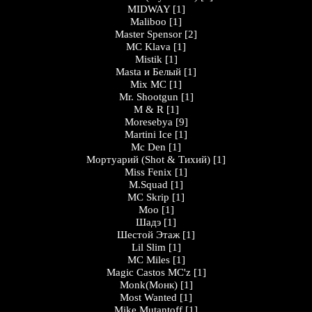
MIDWAY
[1]
Maliboo
[1]
Master Spensor
[2]
MC Klava
[1]
Mistik
[1]
Masta и Белый
[1]
Mix MC
[1]
Mr. Shootgun
[1]
M & R
[1]
Moresebya
[9]
Martini Ice
[1]
Mc Den
[1]
Мортуарий (Shot & Тихий)
[1]
Miss Fenix
[1]
M.Squad
[1]
MC Skrip
[1]
Moo
[1]
Шадэ
[1]
Шестой Этаж
[1]
Lil Slim
[1]
MC Miles
[1]
Magic Castos MC'z
[1]
Monk(Монк)
[1]
Most Wanted
[1]
Mike Mutantoff
[1]