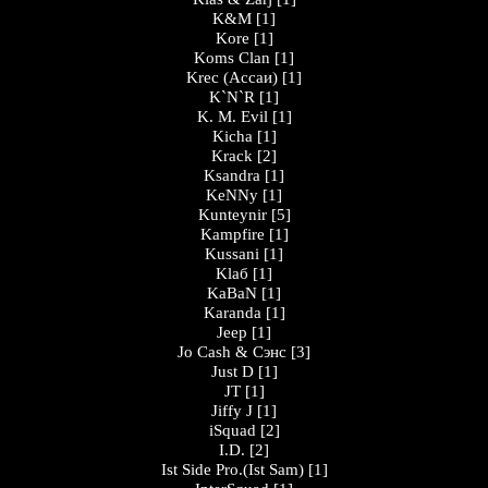
K&M
[1]
Kore
[1]
Koms Clan
[1]
Krec (Ассаи)
[1]
K`N`R
[1]
K. M. Evil
[1]
Kicha
[1]
Krack
[2]
Ksandra
[1]
KeNNy
[1]
Kunteynir
[5]
Kampfire
[1]
Kussani
[1]
Klaб
[1]
KaBaN
[1]
Karanda
[1]
Jeep
[1]
Jo Cash & Сэнс
[3]
Just D
[1]
JT
[1]
Jiffy J
[1]
iSquad
[2]
I.D.
[2]
Ist Side Pro.(Ist Sam)
[1]