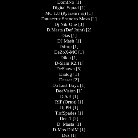
Dom!No
[1]
Digital Squad
[1]
MC 1.8 (Кузьмитчъ)
[1]
Dинастия Sлепого Меча
[1]
Dj Nik-One
[3]
D.Masta (Def Joint)
[2]
Dias
[1]
DJ Mash
[1]
Ddrop
[1]
DeZoX-MC
[1]
Dikta
[1]
D-Slam KZ
[1]
DeShawn
[5]
Dialog
[1]
Dessar
[2]
Da Lost Boyz
[1]
DeeVision
[1]
D.S.B
[1]
RIP (Огни)
[1]
ЦеРН
[1]
T.ofSpades
[1]
Dee-1
[2]
D. Masta
[1]
D-Mos DbIM
[1]
Dez
[1]