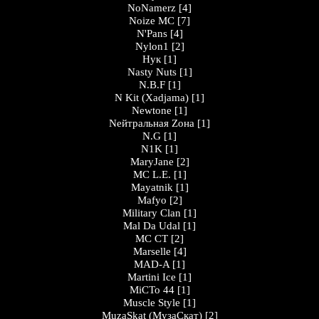
NoNamerz
[4]
Noize MC
[7]
N'Pans
[4]
Nylon1
[2]
Нук
[1]
Nasty Nuts
[1]
N.B.F
[1]
N Kit (Xadjama)
[1]
Newtone
[1]
Nейтральная Zона
[1]
N.G
[1]
N1K
[1]
MaryJane
[2]
MC L.E.
[1]
Mayatnik
[1]
Mafyo
[2]
Military Clan
[1]
Mal Da Udal
[1]
МС СТ
[2]
Marselle
[4]
MAD-A
[1]
Martini Ice
[1]
МіСТо 44
[1]
Muscle Style
[1]
MuzaSkat (МузаСкат)
[2]