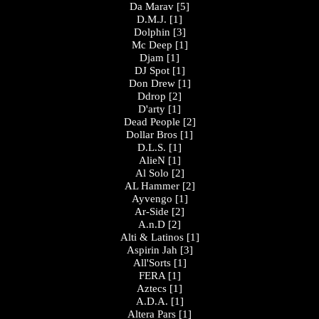
Da Marav
[5]
D.M.J.
[1]
Dolphin
[3]
Mc Deep
[1]
Djam
[1]
DJ Spot
[1]
Don Drew
[1]
Ddrop
[2]
D'arty
[1]
Dead People
[2]
Dollar Bros
[1]
D.L.S.
[1]
AlieN
[1]
Al Solo
[2]
AL Hammer
[2]
Ayvengo
[1]
Ar-Side
[2]
A.n.D
[2]
Alti & Latinos
[1]
Aspirin Jah
[3]
All'Sorts
[1]
FERA
[1]
Aztecs
[1]
A.D.A.
[1]
Altera Pars
[1]