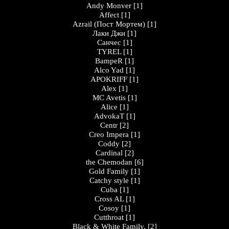
Andy Monver
[1]
Affect
[1]
Azrail (Пост Мортем)
[1]
Лаки Джи
[1]
Санчес
[1]
TYREL
[1]
BampeR
[1]
Alco Yad
[1]
APOKRIFF
[1]
Alex
[1]
MC Avetis
[1]
Alice
[1]
AdvokaT
[1]
Centr
[2]
Creo Impera
[1]
Coddy
[2]
Cardinal
[2]
the Chemodan
[6]
Gold Family
[1]
Catchy style
[1]
Cuba
[1]
Cross AL
[1]
Cosoy
[1]
Cutthroat
[1]
Black & White Family.
[2]