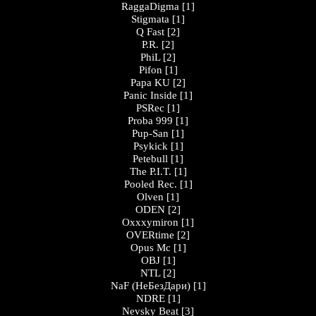
RaggaDigma
[1]
Stigmata
[1]
Q Fast
[2]
P.R.
[2]
PhiL
[2]
Pifon
[1]
Papa KU
[2]
Panic Inside
[1]
PSRec
[1]
Proba 999
[1]
Pup-San
[1]
Psykick
[1]
Petebull
[1]
The P.I.T.
[1]
Pooled Rec.
[1]
Olven
[1]
ODEN
[2]
Oxxxymiron
[1]
OVERtime
[2]
Opus Mc
[1]
OBJ
[1]
NTL
[2]
NaF (НеБезДари)
[1]
NDRE
[1]
Nevsky Beat
[3]