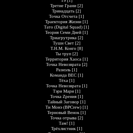
Т9
[1]
Третие Грани
[2]
Тринадцать
[2]
Точка Отсчета
[1]
Траектория Жизни
[1]
Тато (Digital Squad)
[1]
Теория Семи Дней
[1]
Триагрутрика
[2]
Туши Cвет
[2]
Т.Н.М. Конго
[8]
Ты труп
[2]
Территория Хаоса
[1]
Точка Невозврата
[2]
Разиэль
[1]
Команда ВЕС
[1]
Тёха
[1]
Точка Невозврата
[1]
Тэри Мари
[1]
Точка Zрения
[1]
Тайный Заговор
[1]
Ти Монэ (BPCrew)
[1]
Терновый Венок
[1]
Точка отрыва
[2]
Там!
[1]
Трёхлистник
[1]