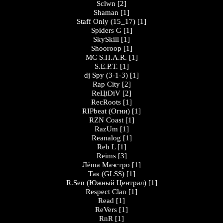
Sclwn
[2]
Shaman
[1]
Staff Only (15_17)
[1]
Spiders G
[1]
SkySkill
[1]
Shooroop
[1]
MC S.H.A.R.
[1]
S.E.P.T.
[1]
dj Spy (3-1-3)
[1]
Rap City
[2]
ReЦiDiV
[2]
RecRoots
[1]
RIPbeat (Огни)
[1]
RZN Coast
[1]
RazUm
[1]
Reanalog
[1]
Reb L
[1]
Reims
[3]
Лёша Маэстро
[1]
Так (GLSS)
[1]
R.Sen (Южный Централ)
[1]
Respect Clan
[1]
Read
[1]
ReVers
[1]
RnR
[1]