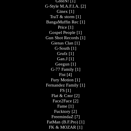
GreeN!
[1]
G-Style M.A.F.I.A.
[2]
Ginex
[1]
TraT & storm
[1]
BangaMuffin Rec
[1]
Price
[1]
Gospel People
[1]
Gun Shot Records
[1]
Gienas Clan
[1]
G-South
[1]
Grufz
[1]
Gan.J
[1]
Geegun
[1]
G-77 Family
[1]
Fist
[4]
Fury Motion
[1]
Fernandez Family
[1]
FS
[1]
Flat & Слог
[2]
Face2Face
[2]
Fame
[1]
Fucktory
[2]
FreemindaZ
[7]
FatMan (B.F.Pro)
[1]
FK & MOZAR
[1]