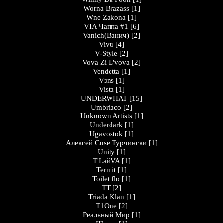
Worna Brazass
[1]
Wne Zakona
[1]
VIA Чаппа #1
[6]
Vanich(Ванич)
[2]
Vivu
[4]
V-Style
[2]
Vova Zi L'vova
[2]
Vendetta
[1]
Vэns
[1]
Vista
[1]
UNDERWHAT
[15]
Umbriaco
[2]
Unknown Artists
[1]
Underdark
[1]
Ugavostok
[1]
Алексей Cuse Турчински
[1]
Unity
[1]
T'LайVA
[1]
Termit
[1]
Toilet flo
[1]
TT
[2]
Triada Klan
[1]
T1One
[2]
Peaльный Миp
[1]