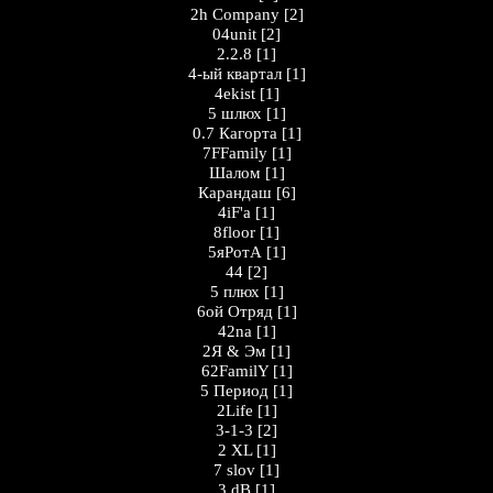
2h Company
[2]
04unit
[2]
2.2.8
[1]
4-ый квартал
[1]
4ekist
[1]
5 шлюх
[1]
0.7 Кагорта
[1]
7FFamily
[1]
Шалом
[1]
Карандаш
[6]
4iF'a
[1]
8floor
[1]
5яРотА
[1]
44
[2]
5 плюх
[1]
6ой Отряд
[1]
42na
[1]
2Я & Эм
[1]
62FamilY
[1]
5 Период
[1]
2Life
[1]
3-1-3
[2]
2 XL
[1]
7 slov
[1]
3 dB
[1]