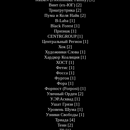
Винт (ex-ЮГ)
[2]
Триагрутрика
[2]
Пума и Коля Найк
[2]
B-Laba
[1]
Black Forest
[1]
Признак
[1]
CENTRGROUP
[1]
Центральный Регион
[1]
Хок
[2]
Художники Слова
[1]
Хардкор Коалиция
[1]
ХОСТ
[1]
Фетис
[1]
Фосса
[1]
Фургон
[1]
Фора
[1]
Форпост (Forpost)
[1]
Уличный Орден
[2]
У.ЭР.Асквад
[1]
Ушат Грязи
[1]
Уровень Шума
[1]
Узники Свободы
[1]
Триада
[4]
Тени
[2]