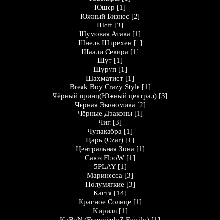
Юшер
[1]
Южный Бизнес
[2]
Шеff
[3]
Шумовая Атака
[1]
Шнель Шпрехен
[1]
Шаали Секира
[1]
Шут
[1]
Шуруп
[1]
Шахматист
[1]
Break Boy Crazy Style
[1]
Чёрный принц(Южный централ)
[3]
Черная Экономика
[2]
Чёрные Драконы
[1]
Чип
[3]
Чупакабра
[1]
Царь (Czar)
[1]
Центральная Зона
[1]
Саюз FlooW
[1]
5PLAY
[1]
Маринесса
[3]
Полумягкие
[3]
Каста
[14]
Кpaснoе Солнцe
[1]
Kирилл
[1]
KaBaN (FreemindaZ Family)
[1]