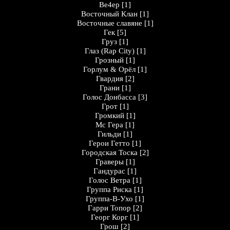
Ве4ер
[1]
Восточный Клан
[1]
Восточные славяне
[1]
Гек
[5]
Груз
[1]
Глаз (Rap City)
[1]
Грозный
[1]
Горлум & Орёл
[1]
Гвардия
[2]
Грани
[1]
Голос Донбасса
[3]
Грот
[1]
Громкий
[1]
Мс Гера
[1]
Гильди
[1]
Герои Гетто
[1]
Городская Тоска
[2]
Граверы
[1]
Гандурас
[1]
Голос Ветра
[1]
Группа Риска
[1]
Группа-В-Ухо
[1]
Гарри Топор
[2]
Георг Корг
[1]
Грош
[2]