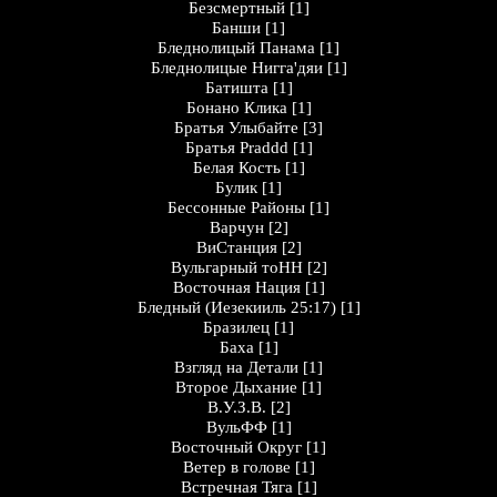
Безсмертный
[1]
Банши
[1]
Бледнолицый Панама
[1]
Бледнолицые Нигга'дяи
[1]
Батишта
[1]
Бонано Клика
[1]
Братья Улыбайте
[3]
Братья Praddd
[1]
Белая Кость
[1]
Булик
[1]
Бессонные Районы
[1]
Варчун
[2]
ВиСтанция
[2]
Вульгарный тоНН
[2]
Восточная Нация
[1]
Бледный (Иезекииль 25:17)
[1]
Бразилец
[1]
Баха
[1]
Взгляд на Детали
[1]
Второе Дыхание
[1]
В.У.З.В.
[2]
ВульФФ
[1]
Восточный Округ
[1]
Ветер в голове
[1]
Встречная Тяга
[1]