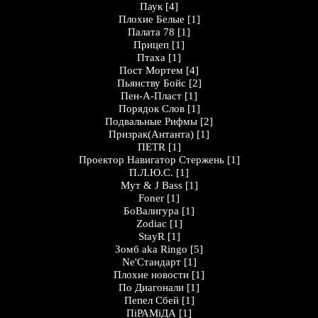
Паук
[4]
Плохие Белые
[1]
Палата 78
[1]
Прицеп
[1]
Птаха
[1]
Пост Мортем
[4]
Пьянству Бойс
[2]
Пен-А-Пласт
[1]
Порядок Слов
[1]
Подвальные Рифмы
[2]
Призрак(Антанта)
[1]
ПЕТR
[1]
Проектор Навигатор Стержень
[1]
П.Л.Ю.С.
[1]
Мут & J Bass
[1]
Foner
[1]
БоВалигура
[1]
Zodiac
[1]
StayR
[1]
Зомб aka Ringo
[5]
Ne'Стандарт
[1]
Плохие новости
[1]
По Диагонали
[1]
Пепел Сбей
[1]
ПіРАМіДА
[1]