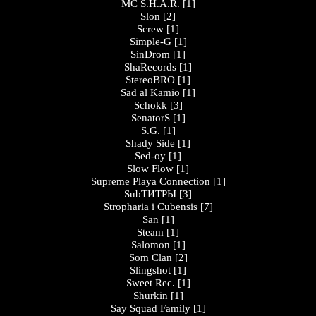
MC S.H.A.R.
[1]
Slon
[2]
Screw
[1]
Simple-G
[1]
SinDrom
[1]
ShaRecords
[1]
StereoBRO
[1]
Sad al Kamio
[1]
Schokk
[3]
SenatorS
[1]
S.G.
[1]
Shady Side
[1]
Sed-oy
[1]
Slow Flow
[1]
Supreme Playa Connection
[1]
SubТИТРЫ
[3]
Stropharia i Cubensis
[7]
San
[1]
Steam
[1]
Salomon
[1]
Som Clan
[2]
Slingshot
[1]
Sweet Rec.
[1]
Shurkin
[1]
Say Squad Family
[1]