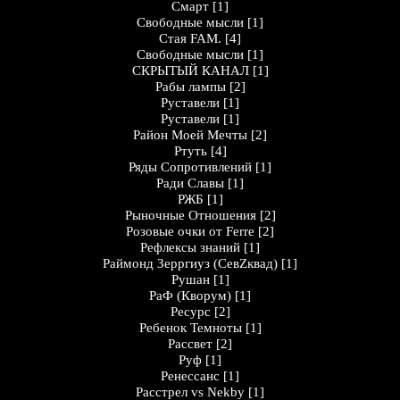
Смарт
[1]
Свободные мысли
[1]
Стая FAM.
[4]
Свободные мысли
[1]
СКРЫТЫЙ КАНАЛ
[1]
Рабы лампы
[2]
Руставели
[1]
Руставели
[1]
Район Моей Мечты
[2]
Ртуть
[4]
Ряды Сопротивлений
[1]
Ради Славы
[1]
РЖБ
[1]
Рыночные Отношения
[2]
Розовые очки от Ferre
[2]
Рефлексы знаний
[1]
Раймонд Зерргиуз (СевZквад)
[1]
Рушан
[1]
РаФ (Кворум)
[1]
Ресурс
[2]
Ребенок Темноты
[1]
Рассвет
[2]
Руф
[1]
Ренессанс
[1]
Расстрел vs Nekby
[1]