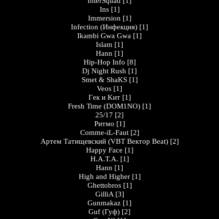
InterSquad
[1]
Ins
[1]
Immersion
[1]
Infection (Инфекция)
[1]
Ikambi Gwa Gwa
[1]
Islam
[1]
Hann
[1]
Hip-Hop Info
[8]
Dj Night Rush
[1]
Smet & ShaKS
[1]
Veos
[1]
Гeк и Kит
[1]
Fresh Time (DOM1NO)
[1]
25/17
[2]
Ритмо
[1]
Comme-iL-Faut
[2]
Артем Татищевский (VBT Вектор Beat)
[2]
Happy Face
[1]
H.A.T.A.
[1]
Hann
[1]
High and Higher
[1]
Ghettobros
[1]
GilliA
[3]
Gunmakaz
[1]
Guf (Гуф)
[2]