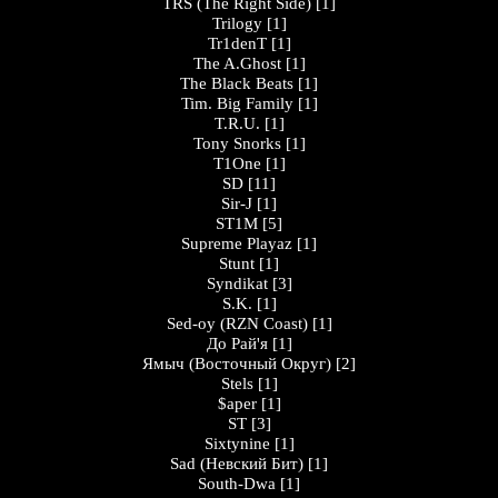
TRS (The Right Side)
[1]
Trilogy
[1]
Tr1denT
[1]
The A.Ghost
[1]
The Black Beats
[1]
Tim. Big Family
[1]
T.R.U.
[1]
Tony Snorks
[1]
T1One
[1]
SD
[11]
Sir-J
[1]
ST1M
[5]
Supreme Playaz
[1]
Stunt
[1]
Syndikat
[3]
S.K.
[1]
Sed-oy (RZN Coast)
[1]
До Рай'я
[1]
Ямыч (Восточный Округ)
[2]
Stels
[1]
$aper
[1]
ST
[3]
Sixtynine
[1]
Sad (Невский Бит)
[1]
South-Dwa
[1]