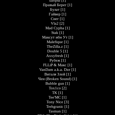
Шорш
[1]
Правый Берег
[1]
Булат
[1]
Гайвер
[1]
Снег
[1]
Vla2
[2]
Mad Cypha
[1]
Stak
[1]
Максут ибн Ут
[1]
Malefique
[1]
TheZilla.z
[1]
Double 5
[1]
Axxyfresh
[1]
Рубеж
[1]
FLLiP & Макс
[1]
VanDam a.k.a. Dze
[1]
Виталя Злой
[1]
Чен (Broken Sound)
[1]
Bubble gun
[1]
Tox1co
[2]
TK
[1]
Tee'MC
[1]
Tony Nice
[3]
Trehgranic
[1]
Tasman
[1]