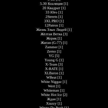
5.30 Коалиция
[1]
20 Квадрат
[1]
33 Юго
[1]
2Streets
[1]
3XL PRO
[1]
12Patron
[1]
Жизнь Злых Людей
[1]
Жёлтая Ветка
[3]
Жорик
[1]
Жигaн (G-77)
[1]
Zammer
[1]
Zerno
[1]
YG
[5]
Young G
[1]
X-Team
[3]
X-RATE
[1]
XLBaron
[1]
WBeat
[1]
White Niggaz
[1]
Wert
[1]
Whiteman
[1]
White Hot Ice
[2]
Ждан
[1]
Xtazzy
[1]
Winny Da Pooh
[1]