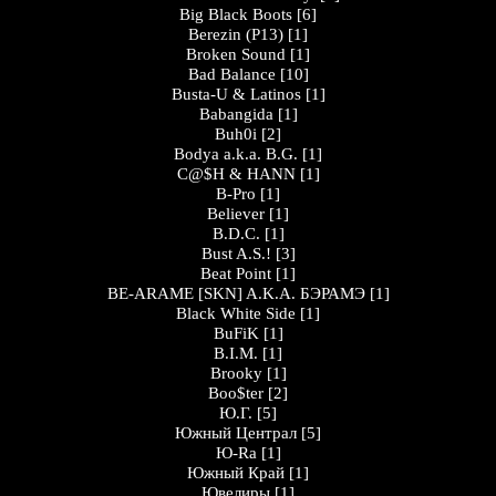
Big Black Boots
[6]
Berezin (P13)
[1]
Broken Sound
[1]
Bad Balance
[10]
Busta-U & Latinos
[1]
Babangida
[1]
Buh0i
[2]
Bodya a.k.a. B.G.
[1]
C@$H & HANN
[1]
B-Pro
[1]
Believer
[1]
B.D.C.
[1]
Bust A.S.!
[3]
Beat Point
[1]
BE-ARAME [SKN] A.K.A. БЭРАМЭ
[1]
Black White Side
[1]
BuFiK
[1]
B.I.M.
[1]
Brooky
[1]
Boo$ter
[2]
Ю.Г.
[5]
Южный Централ
[5]
Ю-Ra
[1]
Южный Край
[1]
Ювелиры
[1]