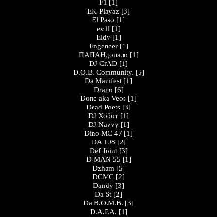
F1
[1]
EK-Playaz
[3]
El Paso
[1]
ev1l
[1]
Eldy
[1]
Engeneer
[1]
ПАПАНдопало
[1]
DJ CrAD
[1]
D.O.B. Community.
[5]
Da Manifest
[1]
Drago
[6]
Done aka Veos
[1]
Dead Poets
[3]
DJ Хобот
[1]
DJ Navvy
[1]
Dino MC 47
[1]
DA 108
[2]
Def Joint
[3]
D-MAN 55
[1]
Dzham
[5]
DCMC
[2]
Dandy
[3]
Da St
[2]
Da B.O.M.B.
[3]
D.A.P.A.
[1]