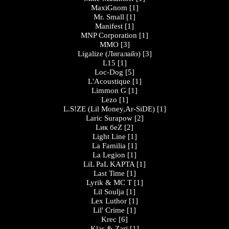
MaxiGnom
[1]
Mr. Small
[1]
Manifest
[1]
MNP Corporation
[1]
MMO
[3]
Ligalize (Лигалайз)
[3]
L15
[1]
Loc-Dog
[5]
L'Acoustique
[1]
Limmon G
[1]
Lezo
[1]
L.S!ZE (Lil Money,Ar-SiDE)
[1]
Laric Surapow
[2]
Lик беZ
[2]
Light Line
[1]
La Familia
[1]
La Legion
[1]
LiL PaL KAPTA
[1]
Last Time
[1]
Lyrik & MC T
[1]
Lil Soulja
[1]
Lex Luthor
[1]
Lil' Crime
[1]
Krec
[6]
Klas & Zarj
[1]