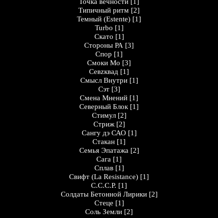
Точка вечности
[1]
Типичный ритм
[2]
Темный (Estente)
[1]
Turbo
[1]
Скато
[1]
Стороны РА
[3]
Спор
[1]
Смоки Мо
[3]
Севzквад
[1]
Смысл Внутри
[1]
Сэт
[3]
Смена Мнений
[1]
Северный Блок
[1]
Стимул
[2]
Стриж
[2]
Сангу дэ САО
[1]
Стакан
[1]
Семья Эпатажа
[2]
Сага
[1]
Сплав
[1]
Свифт (La Resistance)
[1]
С.С.С.Р.
[1]
Солдаты Бетонной Лирики
[2]
Стеце
[1]
Соль Земли
[2]