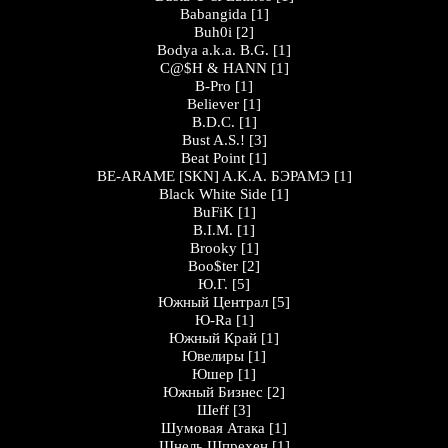
Babangida
[1]
Buh0i
[2]
Bodya a.k.a. B.G.
[1]
C@$H & HANN
[1]
B-Pro
[1]
Believer
[1]
B.D.C.
[1]
Bust A.S.!
[3]
Beat Point
[1]
BE-ARAME [SKN] A.K.A. БЭРАМЭ
[1]
Black White Side
[1]
BuFiK
[1]
B.I.M.
[1]
Brooky
[1]
Boo$ter
[2]
Ю.Г.
[5]
Южный Централ
[5]
Ю-Ra
[1]
Южный Край
[1]
Ювелиры
[1]
Юшер
[1]
Южный Бизнес
[2]
Шеff
[3]
Шумовая Атака
[1]
Шнель Шпрехен
[1]