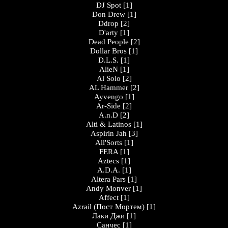
DJ Spot
[1]
Don Drew
[1]
Ddrop
[2]
D'arty
[1]
Dead People
[2]
Dollar Bros
[1]
D.L.S.
[1]
AlieN
[1]
Al Solo
[2]
AL Hammer
[2]
Ayvengo
[1]
Ar-Side
[2]
A.n.D
[2]
Alti & Latinos
[1]
Aspirin Jah
[3]
All'Sorts
[1]
FERA
[1]
Aztecs
[1]
A.D.A.
[1]
Altera Pars
[1]
Andy Monver
[1]
Affect
[1]
Azrail (Пост Мортем)
[1]
Лаки Джи
[1]
Санчес
[1]