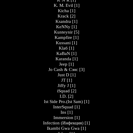
K`N`R
[1]
K. M. Evil
[1]
Kicha
[1]
Krack
[2]
Ksandra
[1]
KeNNy
[1]
Kunteynir
[5]
Kampfire
[1]
Kussani
[1]
Klaб
[1]
KaBaN
[1]
Karanda
[1]
Jeep
[1]
Jo Cash & Сэнс
[3]
Just D
[1]
JT
[1]
Jiffy J
[1]
iSquad
[2]
I.D.
[2]
Ist Side Pro.(Ist Sam)
[1]
InterSquad
[1]
Ins
[1]
Immersion
[1]
Infection (Инфекция)
[1]
Ikambi Gwa Gwa
[1]