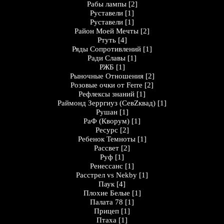
Рабы лампы
[2]
Руставели
[1]
Руставели
[1]
Район Моей Мечты
[2]
Ртуть
[4]
Ряды Сопротивлений
[1]
Ради Славы
[1]
РЖБ
[1]
Рыночные Отношения
[2]
Розовые очки от Ferre
[2]
Рефлексы знаний
[1]
Раймонд Зерргиуз (СевZквад)
[1]
Рушан
[1]
РаФ (Кворум)
[1]
Ресурс
[2]
Ребенок Темноты
[1]
Рассвет
[2]
Руф
[1]
Ренессанс
[1]
Расстрел vs Nekby
[1]
Паук
[4]
Плохие Белые
[1]
Палата 78
[1]
Прицеп
[1]
Птаха
[1]