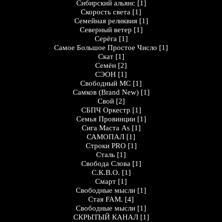
Сибирский альянс
[1]
Скорость света
[1]
Семейная реликвия
[1]
Северный ветер
[1]
Серёга
[1]
Самое Большое Простое Число
[1]
Скат
[1]
Семён
[2]
СЭОН
[1]
Свободный МС
[1]
Самков (Brand New)
[1]
Свой
[2]
СБПЧ Оркестр
[1]
Семья Провинции
[1]
Сига Маста As
[1]
САМОПАЛ
[1]
Строки PRO
[1]
Сталь
[1]
Свобода Слова
[1]
С.К.В.О.
[1]
Смарт
[1]
Свободные мысли
[1]
Стая FAM.
[4]
Свободные мысли
[1]
СКРЫТЫЙ КАНАЛ
[1]