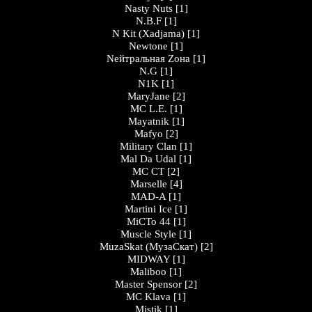
Nasty Nuts
[1]
N.B.F
[1]
N Kit (Xadjama)
[1]
Newtone
[1]
Nейтральная Zона
[1]
N.G
[1]
N1K
[1]
MaryJane
[2]
MC L.E.
[1]
Mayatnik
[1]
Mafyo
[2]
Military Clan
[1]
Mal Da Udal
[1]
МС СТ
[2]
Marselle
[4]
MAD-A
[1]
Martini Ice
[1]
МіСТо 44
[1]
Muscle Style
[1]
MuzaSkat (МузаСкат)
[2]
MIDWAY
[1]
Maliboo
[1]
Master Spensor
[2]
MC Klava
[1]
Mistik
[1]