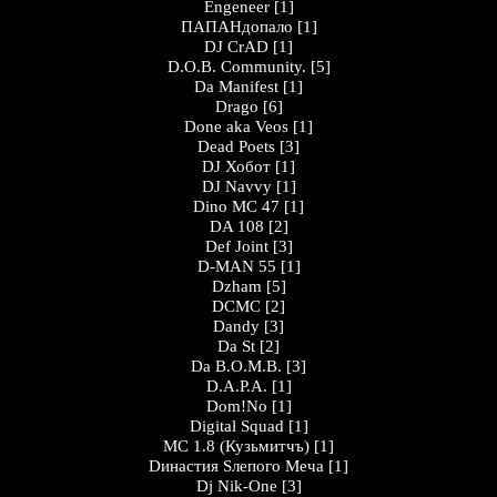
Engeneer
[1]
ПАПАНдопало
[1]
DJ CrAD
[1]
D.O.B. Community.
[5]
Da Manifest
[1]
Drago
[6]
Done aka Veos
[1]
Dead Poets
[3]
DJ Хобот
[1]
DJ Navvy
[1]
Dino MC 47
[1]
DA 108
[2]
Def Joint
[3]
D-MAN 55
[1]
Dzham
[5]
DCMC
[2]
Dandy
[3]
Da St
[2]
Da B.O.M.B.
[3]
D.A.P.A.
[1]
Dom!No
[1]
Digital Squad
[1]
MC 1.8 (Кузьмитчъ)
[1]
Dинастия Sлепого Меча
[1]
Dj Nik-One
[3]