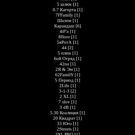
5 шлюх
[1]
0.7 Кагорта
[1]
7FFamily
[1]
Шалом
[1]
Карандаш
[6]
4iF'a
[1]
8floor
[1]
5яРотА
[1]
44
[2]
5 плюх
[1]
6ой Отряд
[1]
42na
[1]
2Я & Эм
[1]
62FamilY
[1]
5 Период
[1]
2Life
[1]
3-1-3
[2]
2 XL
[1]
7 slov
[1]
3 dB
[1]
5.30 Коалиция
[1]
20 Квадрат
[1]
33 Юго
[1]
2Streets
[1]
3XL PRO
[1]