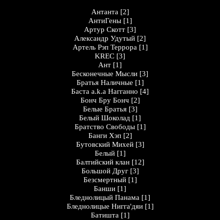
Антанта
[2]
АнтиГены
[1]
Артур Скотт
[3]
Александр Удутый
[2]
Артель Рэп Террора
[1]
KREC
[3]
Ант
[1]
Бесконечные Мысли
[3]
Братья Наличные
[1]
Баста a.k.a Нагганно
[4]
Бонч Бру Бонч
[2]
Белые Братья
[3]
Белый Шоколад
[1]
Братство Свободы
[1]
Банги Хэп
[2]
Бутовский Михей
[3]
Белый
[1]
Балтийский клан
[12]
Большой Друг
[3]
Безсмертный
[1]
Банши
[1]
Бледнолицый Панама
[1]
Бледнолицые Нигга'дяи
[1]
Батишта
[1]