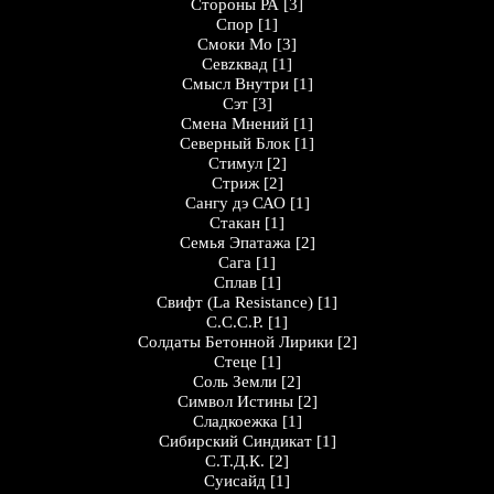
Стороны РА
[3]
Спор
[1]
Смоки Мо
[3]
Севzквад
[1]
Смысл Внутри
[1]
Сэт
[3]
Смена Мнений
[1]
Северный Блок
[1]
Стимул
[2]
Стриж
[2]
Сангу дэ САО
[1]
Стакан
[1]
Семья Эпатажа
[2]
Сага
[1]
Сплав
[1]
Свифт (La Resistance)
[1]
С.С.С.Р.
[1]
Солдаты Бетонной Лирики
[2]
Стеце
[1]
Соль Земли
[2]
Символ Истины
[2]
Сладкоежка
[1]
Сибирский Синдикат
[1]
С.Т.Д.К.
[2]
Суисайд
[1]