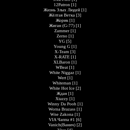
12Patron
[1]
Жизнь Злых Людей
[1]
Жёлтая Ветка
[3]
Жорик
[1]
Жигaн (G-77)
[1]
Zammer
[1]
Zerno
[1]
YG
[5]
Young G
[1]
X-Team
[3]
X-RATE
[1]
XLBaron
[1]
WBeat
[1]
White Niggaz
[1]
Wert
[1]
Whiteman
[1]
White Hot Ice
[2]
Ждан
[1]
Xtazzy
[1]
Winny Da Pooh
[1]
Worna Brazass
[1]
Wne Zakona
[1]
VIA Чаппа #1
[6]
Vanich(Ванич)
[2]