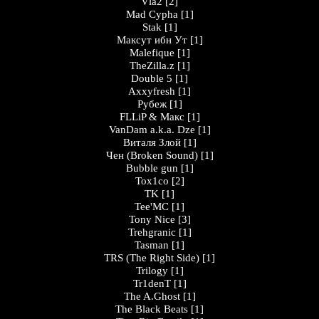
Vla2
[2]
Mad Cypha
[1]
Stak
[1]
Максут ибн Ут
[1]
Malefique
[1]
TheZilla.z
[1]
Double 5
[1]
Axxyfresh
[1]
Рубеж
[1]
FLLiP & Макс
[1]
VanDam a.k.a. Dze
[1]
Виталя Злой
[1]
Чен (Broken Sound)
[1]
Bubble gun
[1]
Tox1co
[2]
TK
[1]
Tee'MC
[1]
Tony Nice
[3]
Trehgranic
[1]
Tasman
[1]
TRS (The Right Side)
[1]
Trilogy
[1]
Tr1denT
[1]
The A.Ghost
[1]
The Black Beats
[1]