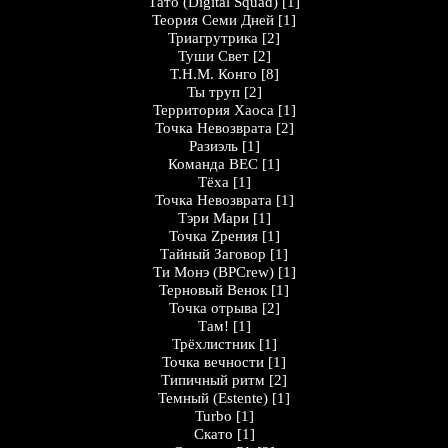
Тато (Digital Squad)
[1]
Теория Семи Дней
[1]
Триагрутрика
[2]
Туши Cвет
[2]
Т.Н.М. Конго
[8]
Ты труп
[2]
Территория Хаоса
[1]
Точка Невозврата
[2]
Разиэль
[1]
Команда ВЕС
[1]
Тёха
[1]
Точка Невозврата
[1]
Тэри Мари
[1]
Точка Zрения
[1]
Тайный Заговор
[1]
Ти Монэ (BPCrew)
[1]
Терновый Венок
[1]
Точка отрыва
[2]
Там!
[1]
Трёхлистник
[1]
Точка вечности
[1]
Типичный ритм
[2]
Темный (Estente)
[1]
Turbo
[1]
Скато
[1]