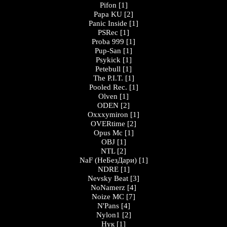
Pifon
[1]
Papa KU
[2]
Panic Inside
[1]
PSRec
[1]
Proba 999
[1]
Pup-San
[1]
Psykick
[1]
Petebull
[1]
The P.I.T.
[1]
Pooled Rec.
[1]
Olven
[1]
ODEN
[2]
Oxxxymiron
[1]
OVERtime
[2]
Opus Mc
[1]
OBJ
[1]
NTL
[2]
NaF (НеБезДари)
[1]
NDRE
[1]
Nevsky Beat
[3]
NoNamerz
[4]
Noize MC
[7]
N'Pans
[4]
Nylon1
[2]
Нук
[1]