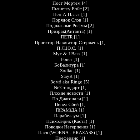
Пост Мортем
[4]
Пьянству Бойс
[2]
Пен-А-Пласт
[1]
Порядок Слов
[1]
Подвальные Рифмы
[2]
Призрак(Антанта)
[1]
ПЕТR
[1]
Проектор Навигатор Стержень
[1]
П.Л.Ю.С.
[1]
Мут & J Bass
[1]
Foner
[1]
БоВалигура
[1]
Zodiac
[1]
StayR
[1]
Зомб aka Ringo
[5]
Ne'Стандарт
[1]
Плохие новости
[1]
По Диагонали
[1]
Пепел Сбей
[1]
ПіРАМіДА
[1]
Парабеллум
[1]
Психолирик (Каста)
[1]
Поводки Нетерпения
[1]
Пася (WORNA - BRAZASS)
[1]
Преферанс
[1]