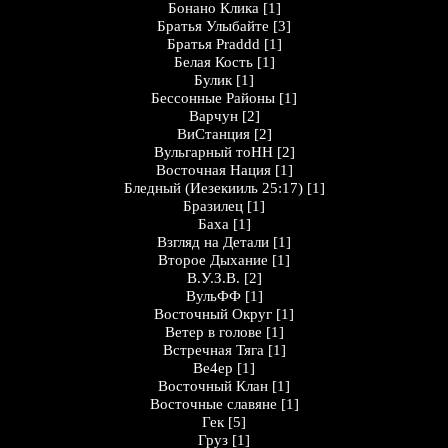
Бонано Клика
[1]
Братья Улыбайте
[3]
Братья Praddd
[1]
Белая Кость
[1]
Булик
[1]
Бессонные Районы
[1]
Варчун
[2]
ВиСтанция
[2]
Вульгарный тоНН
[2]
Восточная Нация
[1]
Бледный (Иезекииль 25:17)
[1]
Бразилец
[1]
Баха
[1]
Взгляд на Детали
[1]
Второе Дыхание
[1]
В.У.З.В.
[2]
ВульФФ
[1]
Восточный Округ
[1]
Ветер в голове
[1]
Встречная Тяга
[1]
Ве4ер
[1]
Восточный Клан
[1]
Восточные славяне
[1]
Гек
[5]
Груз
[1]