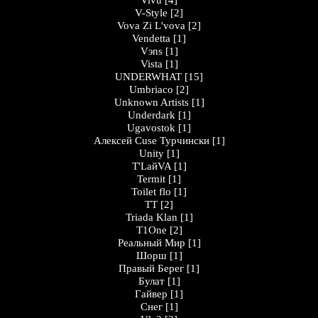
Vivu
[4]
V-Style
[2]
Vova Zi L'vova
[2]
Vendetta
[1]
Vэns
[1]
Vista
[1]
UNDERWHAT
[15]
Umbriaco
[2]
Unknown Artists
[1]
Underdark
[1]
Ugavostok
[1]
Алексей Cuse Турчински
[1]
Unity
[1]
T'LайVA
[1]
Termit
[1]
Toilet flo
[1]
TT
[2]
Triada Klan
[1]
T1One
[2]
Peaльный Миp
[1]
Шорш
[1]
Правый Берег
[1]
Булат
[1]
Гайвер
[1]
Снег
[1]