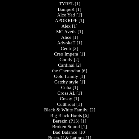
TYREL
[1]
BampeR
[1]
Alco Yad
[1]
APOKRIFF
[1]
Alex
[1]
MC Avetis
[1]
Alice
[1]
AdvokaT
[1]
Centr
[2]
Creo Impera
[1]
Coddy
[2]
Cardinal
[2]
the Chemodan
[6]
Gold Family
[1]
Catchy style
[1]
Cuba
[1]
Cross AL
[1]
Cosoy
[1]
Cutthroat
[1]
Black & White Family.
[2]
Big Black Boots
[6]
Berezin (P13)
[1]
Broken Sound
[1]
Bad Balance
[10]
Busta-U & Latinos
[1]