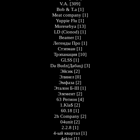
V.A.
[309]
Bob & T.a
[1]
Meat company
[1]
Yuppie Flu
[1]
Moresebya
[13]
LD (Cionod)
[1]
Beamer
[1]
Легенды Про
[1]
Стэпман
[1]
Трэпанация
[10]
GLSS
[1]
Da Budz(Дабац)
[3]
Эйсик
[2]
Элинел
[0]
Эмфаза
[2]
Эталон Б-III
[1]
Элемент
[2]
63 Регион
[4]
1.Kla$
[2]
60.18
[1]
2h Company
[2]
04unit
[2]
2.2.8
[1]
4-ый квартал
[1]
4ekist
[1]