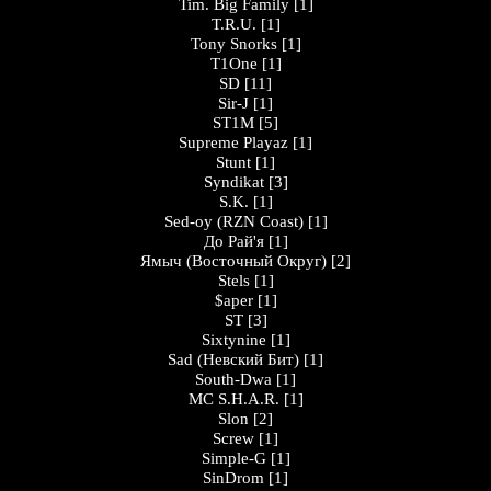
Tim. Big Family
[1]
T.R.U.
[1]
Tony Snorks
[1]
T1One
[1]
SD
[11]
Sir-J
[1]
ST1M
[5]
Supreme Playaz
[1]
Stunt
[1]
Syndikat
[3]
S.K.
[1]
Sed-oy (RZN Coast)
[1]
До Рай'я
[1]
Ямыч (Восточный Округ)
[2]
Stels
[1]
$aper
[1]
ST
[3]
Sixtynine
[1]
Sad (Невский Бит)
[1]
South-Dwa
[1]
MC S.H.A.R.
[1]
Slon
[2]
Screw
[1]
Simple-G
[1]
SinDrom
[1]