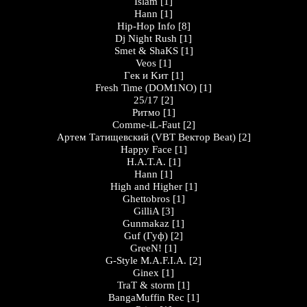
Islam
[1]
Hann
[1]
Hip-Hop Info
[8]
Dj Night Rush
[1]
Smet & ShaKS
[1]
Veos
[1]
Гeк и Kит
[1]
Fresh Time (DOM1NO)
[1]
25/17
[2]
Ритмо
[1]
Comme-iL-Faut
[2]
Артем Татищевский (VBT Вектор Beat)
[2]
Happy Face
[1]
H.A.T.A.
[1]
Hann
[1]
High and Higher
[1]
Ghettobros
[1]
GilliA
[3]
Gunmakaz
[1]
Guf (Гуф)
[2]
GreeN!
[1]
G-Style M.A.F.I.A.
[2]
Ginex
[1]
TraT & storm
[1]
BangaMuffin Rec
[1]