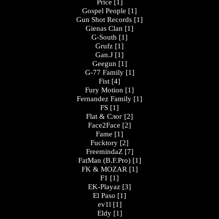
Price
[1]
Gospel People
[1]
Gun Shot Records
[1]
Gienas Clan
[1]
G-South
[1]
Grufz
[1]
Gan.J
[1]
Geegun
[1]
G-77 Family
[1]
Fist
[4]
Fury Motion
[1]
Fernandez Family
[1]
FS
[1]
Flat & Слог
[2]
Face2Face
[2]
Fame
[1]
Fucktory
[2]
FreemindaZ
[7]
FatMan (B.F.Pro)
[1]
FK & MOZAR
[1]
F1
[1]
EK-Playaz
[3]
El Paso
[1]
ev1l
[1]
Eldy
[1]