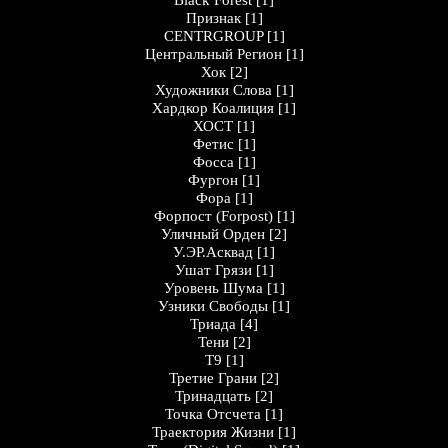
Black Forest
[1]
Признак
[1]
CENTRGROUP
[1]
Центральный Регион
[1]
Хок
[2]
Художники Слова
[1]
Хардкор Коалиция
[1]
ХОСТ
[1]
Фетис
[1]
Фосса
[1]
Фургон
[1]
Фора
[1]
Форпост (Forpost)
[1]
Уличный Орден
[2]
У.ЭР.Асквад
[1]
Ушат Грязи
[1]
Уровень Шума
[1]
Узники Свободы
[1]
Триада
[4]
Тени
[2]
Т9
[1]
Третие Грани
[2]
Тринадцать
[2]
Точка Отсчета
[1]
Траектория Жизни
[1]