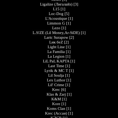
Ligalize (Лигалайз)
[3]
L15
[1]
Loc-Dog
[5]
L'Acoustique
[1]
Limmon G
[1]
Lezo
[1]
L.S!ZE (Lil Money,Ar-SiDE)
[1]
Laric Surapow
[2]
Lик беZ
[2]
Light Line
[1]
La Familia
[1]
La Legion
[1]
LiL PaL KAPTA
[1]
Last Time
[1]
Lyrik & MC T
[1]
Lil Soulja
[1]
Lex Luthor
[1]
Lil' Crime
[1]
Krec
[6]
Klas & Zarj
[1]
K&M
[1]
Kore
[1]
Koms Clan
[1]
Krec (Ассаи)
[1]