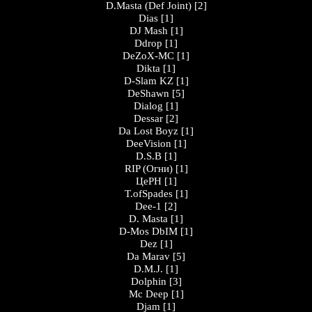
D.Masta (Def Joint)
[2]
Dias
[1]
DJ Mash
[1]
Ddrop
[1]
DeZoX-MC
[1]
Dikta
[1]
D-Slam KZ
[1]
DeShawn
[5]
Dialog
[1]
Dessar
[2]
Da Lost Boyz
[1]
DeeVision
[1]
D.S.B
[1]
RIP (Огни)
[1]
ЦеРН
[1]
T.ofSpades
[1]
Dee-1
[2]
D. Masta
[1]
D-Mos DbIM
[1]
Dez
[1]
Da Marav
[5]
D.M.J.
[1]
Dolphin
[3]
Mc Deep
[1]
Djam
[1]