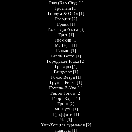
Глаз (Rap City)
[1]
Грозный
[1]
Горлум & Орёл
[1]
Гвардия
[2]
Грани
[1]
Голос Донбасса
[3]
Грот
[1]
Громкий
[1]
Мс Гера
[1]
Гильди
[1]
Герои Гетто
[1]
Городская Тоска
[2]
Граверы
[1]
Гандурас
[1]
Голос Ветра
[1]
Группа Риска
[1]
Группа-В-Ухо
[1]
Гарри Топор
[2]
Георг Корг
[1]
Грош
[2]
MC ГусЬ
[1]
Граффити
[1]
Яд
[1]
Хип-Хоп для гурманов
[2]
Лашары
[1]