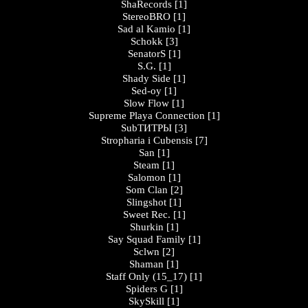
ShaRecords
[1]
StereoBRO
[1]
Sad al Kamio
[1]
Schokk
[3]
SenatorS
[1]
S.G.
[1]
Shady Side
[1]
Sed-oy
[1]
Slow Flow
[1]
Supreme Playa Connection
[1]
SubТИТРЫ
[3]
Stropharia i Cubensis
[7]
San
[1]
Steam
[1]
Salomon
[1]
Som Clan
[2]
Slingshot
[1]
Sweet Rec.
[1]
Shurkin
[1]
Say Squad Family
[1]
Sclwn
[2]
Shaman
[1]
Staff Only (15_17)
[1]
Spiders G
[1]
SkySkill
[1]