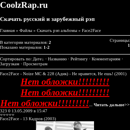
CoolzRap.ru
Скачать русский и зарубежный рэп
Главная
»
Файлы
»
Скачать рэп альбомы
» Face2Face
Страницы:
В категории материалов:
2
1
Показано материалов:
1-2
Сортировать по:
Дате
↓
· Названию · Рейтингу · Комментариям ·
Загрузкам · Просмотрам
Face2Face - Noize MC & 228 (Адик) - Не нравится, Не ешь! (2001)
Нет обложки!!!!!!!!!
Нет обложки!!!!!!!!!
Нет обложки!!!!!!!!!
...
Читать дальше>>
323
0
13.05.2009 в 15:47
Face2Face - 13 Кадров (2003)