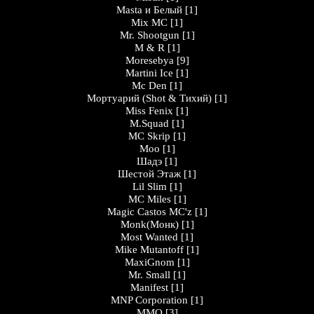
Masta и Белый
[1]
Mix MC
[1]
Mr. Shootgun
[1]
M & R
[1]
Moresebya
[9]
Martini Ice
[1]
Mc Den
[1]
Мортуарий (Shot & Тихий)
[1]
Miss Fenix
[1]
M.Squad
[1]
MC Skrip
[1]
Moo
[1]
Шадэ
[1]
Шестой Этаж
[1]
Lil Slim
[1]
MC Miles
[1]
Magic Castos MC'z
[1]
Monk(Монк)
[1]
Most Wanted
[1]
Mike Mutantoff
[1]
MaxiGnom
[1]
Mr. Small
[1]
Manifest
[1]
MNP Corporation
[1]
MMO
[3]