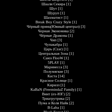
Шаали Секира
[1]
Шут
[1]
Шуруп
[1]
Шахматист
[1]
Break Boy Crazy Style
[1]
Чёрный принц(Южный централ)
[3]
Черная Экономика
[2]
Чёрные Драконы
[1]
Чип
[3]
Чупакабра
[1]
Царь (Czar)
[1]
Центральная Зона
[1]
Саюз FlooW
[1]
5PLAY
[1]
Маринесса
[3]
Полумягкие
[3]
Каста
[14]
Кpaснoе Солнцe
[1]
Kирилл
[1]
KaBaN (FreemindaZ Family)
[1]
Винт (ex-ЮГ)
[2]
Триагрутрика
[2]
Пума и Коля Найк
[2]
B-Laba
[1]