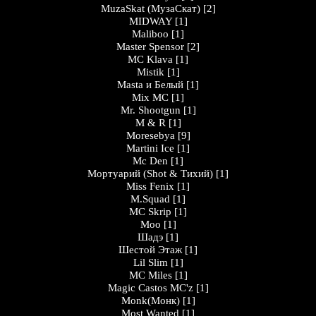
MuzaSkat (МузаСкат)
[2]
MIDWAY
[1]
Maliboo
[1]
Master Spensor
[2]
MC Klava
[1]
Mistik
[1]
Masta и Белый
[1]
Mix MC
[1]
Mr. Shootgun
[1]
M & R
[1]
Moresebya
[9]
Martini Ice
[1]
Mc Den
[1]
Мортуарий (Shot & Тихий)
[1]
Miss Fenix
[1]
M.Squad
[1]
MC Skrip
[1]
Moo
[1]
Шадэ
[1]
Шестой Этаж
[1]
Lil Slim
[1]
MC Miles
[1]
Magic Castos MC'z
[1]
Monk(Монк)
[1]
Most Wanted
[1]