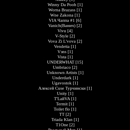
Winny Da Pooh
[1]
Worna Brazass
[1]
Wne Zakona
[1]
VIA Чаппа #1
[6]
Vanich(Ванич)
[2]
Vivu
[4]
V-Style
[2]
Vova Zi L'vova
[2]
Vendetta
[1]
Vэns
[1]
Vista
[1]
UNDERWHAT
[15]
Umbriaco
[2]
Unknown Artists
[1]
Underdark
[1]
Ugavostok
[1]
Алексей Cuse Турчински
[1]
Unity
[1]
T'LайVA
[1]
Termit
[1]
Toilet flo
[1]
TT
[2]
Triada Klan
[1]
T1One
[2]