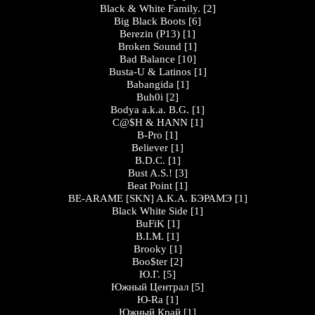
Black & White Family.
[2]
Big Black Boots
[6]
Berezin (P13)
[1]
Broken Sound
[1]
Bad Balance
[10]
Busta-U & Latinos
[1]
Babangida
[1]
Buh0i
[2]
Bodya a.k.a. B.G.
[1]
C@$H & HANN
[1]
B-Pro
[1]
Believer
[1]
B.D.C.
[1]
Bust A.S.!
[3]
Beat Point
[1]
BE-ARAME [SKN] A.K.A. БЭРАМЭ
[1]
Black White Side
[1]
BuFiK
[1]
B.I.M.
[1]
Brooky
[1]
Boo$ter
[2]
Ю.Г.
[5]
Южный Централ
[5]
Ю-Ra
[1]
Южный Край
[1]