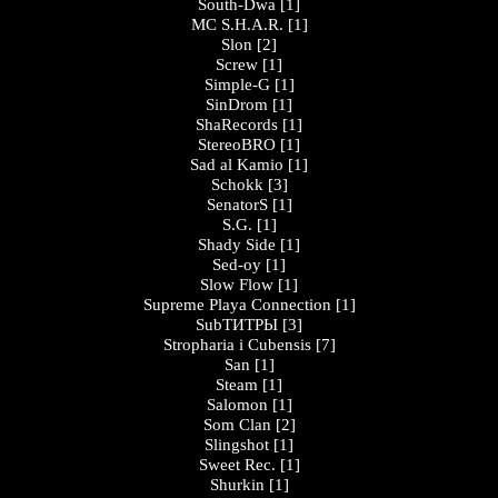
South-Dwa
[1]
MC S.H.A.R.
[1]
Slon
[2]
Screw
[1]
Simple-G
[1]
SinDrom
[1]
ShaRecords
[1]
StereoBRO
[1]
Sad al Kamio
[1]
Schokk
[3]
SenatorS
[1]
S.G.
[1]
Shady Side
[1]
Sed-oy
[1]
Slow Flow
[1]
Supreme Playa Connection
[1]
SubТИТРЫ
[3]
Stropharia i Cubensis
[7]
San
[1]
Steam
[1]
Salomon
[1]
Som Clan
[2]
Slingshot
[1]
Sweet Rec.
[1]
Shurkin
[1]