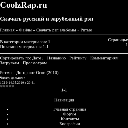
CoolzRap.ru
Скачать русский и зарубежный рэп
Главная
»
Файлы
»
Скачать рэп альбомы
» Ритмо
Страницы:
В категории материалов:
1
1
Показано материалов:
1-1
Сортировать по:
Дате
↓
· Названию · Рейтингу · Комментариям ·
Загрузкам · Просмотрам
Ритмо – Догорают Огни (2010)
Читать дальше>>
102
0
14.05.2010 в 20:41
1-1
Навигация
Главная страница
Форум
Контакты
Биографии