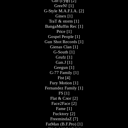
Guf (Гуф)
[2]
GreeN!
[1]
G-Style M.A.F.I.A.
[2]
Ginex
[1]
TraT & storm
[1]
BangaMuffin Rec
[1]
Price
[1]
Gospel People
[1]
Gun Shot Records
[1]
Gienas Clan
[1]
G-South
[1]
Grufz
[1]
Gan.J
[1]
Geegun
[1]
G-77 Family
[1]
Fist
[4]
Fury Motion
[1]
Fernandez Family
[1]
FS
[1]
Flat & Слог
[2]
Face2Face
[2]
Fame
[1]
Fucktory
[2]
FreemindaZ
[7]
FatMan (B.F.Pro)
[1]