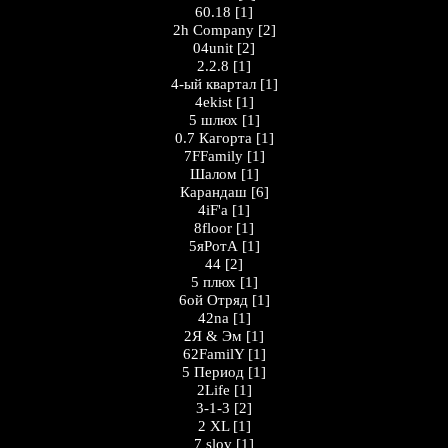
60.18
[1]
2h Company
[2]
04unit
[2]
2.2.8
[1]
4-ый квартал
[1]
4ekist
[1]
5 шлюх
[1]
0.7 Кагорта
[1]
7FFamily
[1]
Шалом
[1]
Карандаш
[6]
4iF'a
[1]
8floor
[1]
5яРотА
[1]
44
[2]
5 плюх
[1]
6ой Отряд
[1]
42na
[1]
2Я & Эм
[1]
62FamilY
[1]
5 Период
[1]
2Life
[1]
3-1-3
[2]
2 XL
[1]
7 slov
[1]