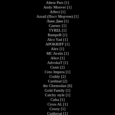
Altera Pars
[1]
Andy Monver
[1]
Affect
[1]
Azrail (Пост Мортем)
[1]
Лаки Джи
[1]
Санчес
[1]
TYREL
[1]
BampeR
[1]
Alco Yad
[1]
APOKRIFF
[1]
Alex
[1]
MC Avetis
[1]
Alice
[1]
AdvokaT
[1]
Centr
[2]
Creo Impera
[1]
Coddy
[2]
Cardinal
[2]
the Chemodan
[6]
Gold Family
[1]
Catchy style
[1]
Cuba
[1]
Cross AL
[1]
Cosoy
[1]
Cutthroat
[1]