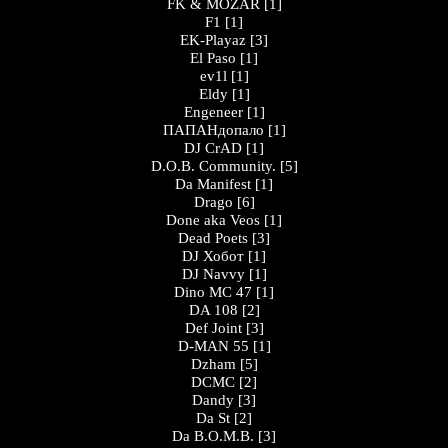
FK & MOZAR
[1]
F1
[1]
EK-Playaz
[3]
El Paso
[1]
ev1l
[1]
Eldy
[1]
Engeneer
[1]
ПАПАНдопало
[1]
DJ CrAD
[1]
D.O.B. Community.
[5]
Da Manifest
[1]
Drago
[6]
Done aka Veos
[1]
Dead Poets
[3]
DJ Хобот
[1]
DJ Navvy
[1]
Dino MC 47
[1]
DA 108
[2]
Def Joint
[3]
D-MAN 55
[1]
Dzham
[5]
DCMC
[2]
Dandy
[3]
Da St
[2]
Da B.O.M.B.
[3]