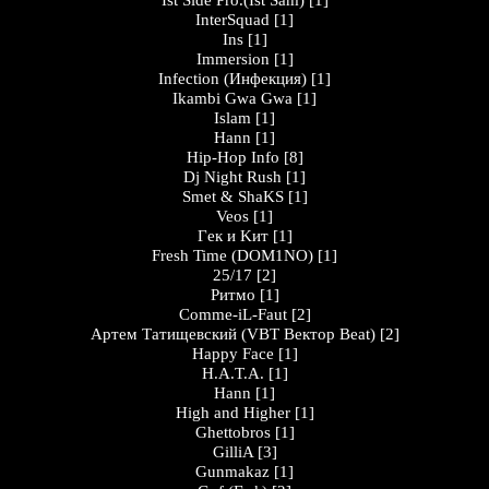
Ist Side Pro.(Ist Sam)
[1]
InterSquad
[1]
Ins
[1]
Immersion
[1]
Infection (Инфекция)
[1]
Ikambi Gwa Gwa
[1]
Islam
[1]
Hann
[1]
Hip-Hop Info
[8]
Dj Night Rush
[1]
Smet & ShaKS
[1]
Veos
[1]
Гeк и Kит
[1]
Fresh Time (DOM1NO)
[1]
25/17
[2]
Ритмо
[1]
Comme-iL-Faut
[2]
Артем Татищевский (VBT Вектор Beat)
[2]
Happy Face
[1]
H.A.T.A.
[1]
Hann
[1]
High and Higher
[1]
Ghettobros
[1]
GilliA
[3]
Gunmakaz
[1]