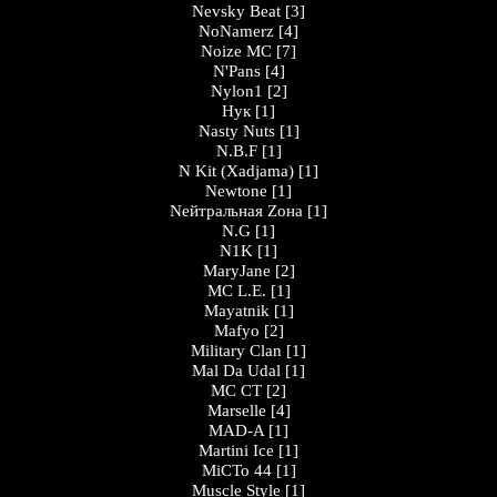
Nevsky Beat
[3]
NoNamerz
[4]
Noize MC
[7]
N'Pans
[4]
Nylon1
[2]
Нук
[1]
Nasty Nuts
[1]
N.B.F
[1]
N Kit (Xadjama)
[1]
Newtone
[1]
Nейтральная Zона
[1]
N.G
[1]
N1K
[1]
MaryJane
[2]
MC L.E.
[1]
Mayatnik
[1]
Mafyo
[2]
Military Clan
[1]
Mal Da Udal
[1]
МС СТ
[2]
Marselle
[4]
MAD-A
[1]
Martini Ice
[1]
МіСТо 44
[1]
Muscle Style
[1]