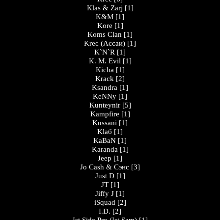
Klas & Zarj
[1]
K&M
[1]
Kore
[1]
Koms Clan
[1]
Krec (Ассаи)
[1]
K`N`R
[1]
K. M. Evil
[1]
Kicha
[1]
Krack
[2]
Ksandra
[1]
KeNNy
[1]
Kunteynir
[5]
Kampfire
[1]
Kussani
[1]
Klaб
[1]
KaBaN
[1]
Karanda
[1]
Jeep
[1]
Jo Cash & Сэнс
[3]
Just D
[1]
JT
[1]
Jiffy J
[1]
iSquad
[2]
I.D.
[2]