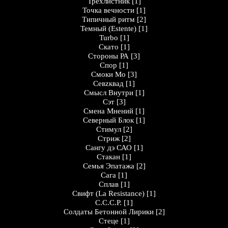
Трёхлистник
[1]
Точка вечности
[1]
Типичный ритм
[2]
Темный (Estente)
[1]
Turbo
[1]
Скато
[1]
Стороны РА
[3]
Спор
[1]
Смоки Мо
[3]
Севzквад
[1]
Смысл Внутри
[1]
Сэт
[3]
Смена Мнений
[1]
Северный Блок
[1]
Стимул
[2]
Стриж
[2]
Сангу дэ САО
[1]
Стакан
[1]
Семья Эпатажа
[2]
Сага
[1]
Сплав
[1]
Свифт (La Resistance)
[1]
С.С.С.Р.
[1]
Солдаты Бетонной Лирики
[2]
Стеце
[1]