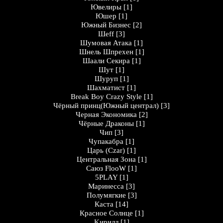
Ювелиры
[1]
Юшер
[1]
Южный Бизнес
[2]
Шеff
[3]
Шумовая Атака
[1]
Шнель Шпрехен
[1]
Шаали Секира
[1]
Шут
[1]
Шуруп
[1]
Шахматист
[1]
Break Boy Crazy Style
[1]
Чёрный принц(Южный централ)
[3]
Черная Экономика
[2]
Чёрные Драконы
[1]
Чип
[3]
Чупакабра
[1]
Царь (Czar)
[1]
Центральная Зона
[1]
Саюз FlooW
[1]
5PLAY
[1]
Маринесса
[3]
Полумягкие
[3]
Каста
[14]
Кpaснoе Солнцe
[1]
Kирилл
[1]