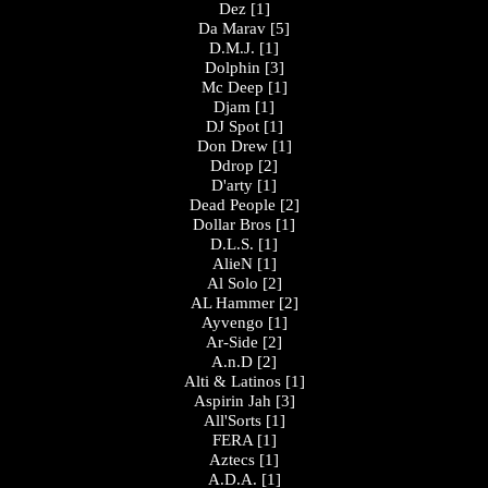
Dez
[1]
Da Marav
[5]
D.M.J.
[1]
Dolphin
[3]
Mc Deep
[1]
Djam
[1]
DJ Spot
[1]
Don Drew
[1]
Ddrop
[2]
D'arty
[1]
Dead People
[2]
Dollar Bros
[1]
D.L.S.
[1]
AlieN
[1]
Al Solo
[2]
AL Hammer
[2]
Ayvengo
[1]
Ar-Side
[2]
A.n.D
[2]
Alti & Latinos
[1]
Aspirin Jah
[3]
All'Sorts
[1]
FERA
[1]
Aztecs
[1]
A.D.A.
[1]