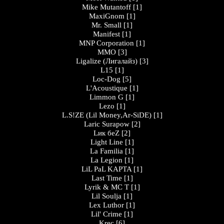
Mike Mutantoff
[1]
MaxiGnom
[1]
Mr. Small
[1]
Manifest
[1]
MNP Corporation
[1]
MMO
[3]
Ligalize (Лигалайз)
[3]
L15
[1]
Loc-Dog
[5]
L'Acoustique
[1]
Limmon G
[1]
Lezo
[1]
L.S!ZE (Lil Money,Ar-SiDE)
[1]
Laric Surapow
[2]
Lик беZ
[2]
Light Line
[1]
La Familia
[1]
La Legion
[1]
LiL PaL KAPTA
[1]
Last Time
[1]
Lyrik & MC T
[1]
Lil Soulja
[1]
Lex Luthor
[1]
Lil' Crime
[1]
Krec
[6]