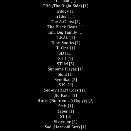
Tasman
[1]
TRS (The Right Side)
[1]
Trilogy
[1]
Tr1denT
[1]
The A.Ghost
[1]
The Black Beats
[1]
Tim. Big Family
[1]
T.R.U.
[1]
Tony Snorks
[1]
T1One
[1]
SD
[11]
Sir-J
[1]
ST1M
[5]
Supreme Playaz
[1]
Stunt
[1]
Syndikat
[3]
S.K.
[1]
Sed-oy (RZN Coast)
[1]
До Рай'я
[1]
Ямыч (Восточный Округ)
[2]
Stels
[1]
$aper
[1]
ST
[3]
Sixtynine
[1]
Sad (Невский Бит)
[1]