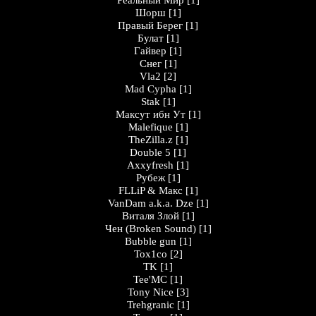
Peaльный Миp
[1]
Шорш
[1]
Правый Берег
[1]
Булат
[1]
Гайвер
[1]
Снег
[1]
Vla2
[2]
Mad Cypha
[1]
Stak
[1]
Максут ибн Ут
[1]
Malefique
[1]
TheZilla.z
[1]
Double 5
[1]
Axxyfresh
[1]
Рубеж
[1]
FLLiP & Макс
[1]
VanDam a.k.a. Dze
[1]
Виталя Злой
[1]
Чен (Broken Sound)
[1]
Bubble gun
[1]
Tox1co
[2]
TK
[1]
Tee'MC
[1]
Tony Nice
[3]
Trehgranic
[1]