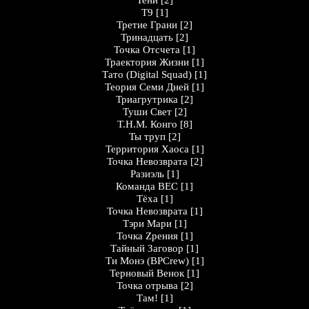
Тени
[2]
Т9
[1]
Третие Грани
[2]
Тринадцать
[2]
Точка Отсчета
[1]
Траектория Жизни
[1]
Тато (Digital Squad)
[1]
Теория Семи Дней
[1]
Триагрутрика
[2]
Туши Cвет
[2]
Т.Н.М. Конго
[8]
Ты труп
[2]
Территория Хаоса
[1]
Точка Невозврата
[2]
Разиэль
[1]
Команда ВЕС
[1]
Тёха
[1]
Точка Невозврата
[1]
Тэри Мари
[1]
Точка Zрения
[1]
Тайный Заговор
[1]
Ти Монэ (BPCrew)
[1]
Терновый Венок
[1]
Точка отрыва
[2]
Там!
[1]