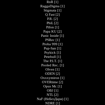
RnR
[1]
RaggaDigma
[1]
Stigmata
[1]
Q Fast
[2]
P.R.
[2]
PhiL
[2]
Pifon
[1]
Papa KU
[2]
Panic Inside
[1]
PSRec
[1]
Proba 999
[1]
Pup-San
[1]
Psykick
[1]
Petebull
[1]
The P.I.T.
[1]
Pooled Rec.
[1]
Olven
[1]
ODEN
[2]
Oxxxymiron
[1]
OVERtime
[2]
Opus Mc
[1]
OBJ
[1]
NTL
[2]
NaF (НеБезДари)
[1]
NDRE
[1]