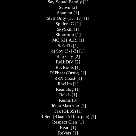
Say Squad Family
[1]
Sclwn
[2]
Shaman
[1]
Staff Only (15_17)
[1]
Spiders G
[1]
SkySkill
[1]
Shooroop
[1]
MC S.H.A.R.
[1]
S.E.P.T.
[1]
dj Spy (3-1-3)
[1]
Rap City
[2]
ReЦiDiV
[2]
RecRoots
[1]
RIPbeat (Огни)
[1]
RZN Coast
[1]
RazUm
[1]
Reanalog
[1]
Reb L
[1]
Reims
[3]
Лёша Маэстро
[1]
Так (GLSS)
[1]
R.Sen (Южный Централ)
[1]
Respect Clan
[1]
Read
[1]
ReVers
[1]