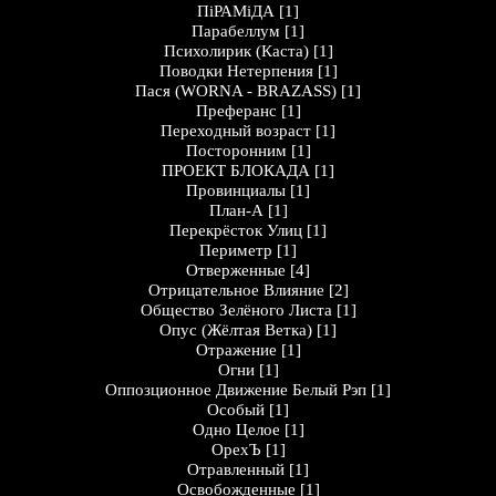
ПіРАМіДА
[1]
Парабеллум
[1]
Психолирик (Каста)
[1]
Поводки Нетерпения
[1]
Пася (WORNA - BRAZASS)
[1]
Преферанс
[1]
Переходный возраст
[1]
Посторонним
[1]
ПРОЕКТ БЛОКАДА
[1]
Провинциалы
[1]
План-А
[1]
Перекрёсток Улиц
[1]
Периметр
[1]
Отверженные
[4]
Отрицательное Влияние
[2]
Общество Зелёного Листа
[1]
Опус (Жёлтая Ветка)
[1]
Отражение
[1]
Огни
[1]
Оппозционное Движение Белый Рэп
[1]
Особый
[1]
Одно Целое
[1]
ОрехЪ
[1]
Отравленный
[1]
Освобожденные
[1]