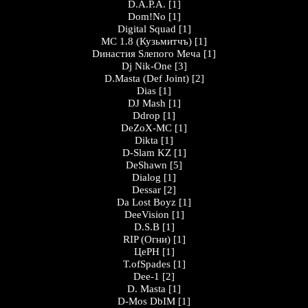
D.A.P.A.
[1]
Dom!No
[1]
Digital Squad
[1]
MC 1.8 (Кузьмитчъ)
[1]
Dинастия Sлепого Меча
[1]
Dj Nik-One
[3]
D.Masta (Def Joint)
[2]
Dias
[1]
DJ Mash
[1]
Ddrop
[1]
DeZoX-MC
[1]
Dikta
[1]
D-Slam KZ
[1]
DeShawn
[5]
Dialog
[1]
Dessar
[2]
Da Lost Boyz
[1]
DeeVision
[1]
D.S.B
[1]
RIP (Огни)
[1]
ЦеРН
[1]
T.ofSpades
[1]
Dee-1
[2]
D. Masta
[1]
D-Mos DbIM
[1]