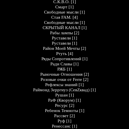
С.К.В.О.
[1]
Смарт
[1]
Свободные мысли
[1]
Стая FAM.
[4]
Свободные мысли
[1]
СКРЫТЫЙ КАНАЛ
[1]
Рабы лампы
[2]
Руставели
[1]
Руставели
[1]
Район Моей Мечты
[2]
Ртуть
[4]
Ряды Сопротивлений
[1]
Ради Славы
[1]
РЖБ
[1]
Рыночные Отношения
[2]
Розовые очки от Ferre
[2]
Рефлексы знаний
[1]
Раймонд Зерргиуз (СевZквад)
[1]
Рушан
[1]
РаФ (Кворум)
[1]
Ресурс
[2]
Ребенок Темноты
[1]
Рассвет
[2]
Руф
[1]
Ренессанс
[1]