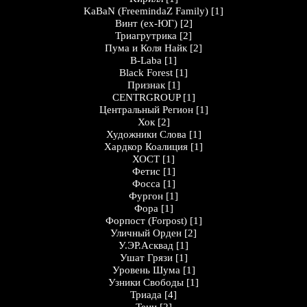
KaBaN (FreemindaZ Family)
[1]
Винт (ex-ЮГ)
[2]
Триагрутрика
[2]
Пума и Коля Найк
[2]
B-Laba
[1]
Black Forest
[1]
Признак
[1]
CENTRGROUP
[1]
Центральный Регион
[1]
Хок
[2]
Художники Слова
[1]
Хардкор Коалиция
[1]
ХОСТ
[1]
Фетис
[1]
Фосса
[1]
Фургон
[1]
Фора
[1]
Форпост (Forpost)
[1]
Уличный Орден
[2]
У.ЭР.Асквад
[1]
Ушат Грязи
[1]
Уровень Шума
[1]
Узники Свободы
[1]
Триада
[4]