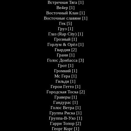
Встречная Тяга
[1]
Ве4ер
[1]
Восточный Клан
[1]
Восточные славяне
[1]
Гек
[5]
Груз
[1]
Глаз (Rap City)
[1]
Грозный
[1]
Горлум & Орёл
[1]
Гвардия
[2]
Грани
[1]
Голос Донбасса
[3]
Грот
[1]
Громкий
[1]
Мс Гера
[1]
Гильди
[1]
Герои Гетто
[1]
Городская Тоска
[2]
Граверы
[1]
Гандурас
[1]
Голос Ветра
[1]
Группа Риска
[1]
Группа-В-Ухо
[1]
Гарри Топор
[2]
Георг Корг
[1]