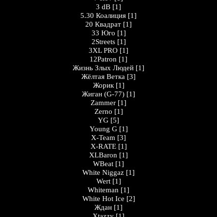
3 dB
[1]
5.30 Коалиция
[1]
20 Квадрат
[1]
33 Юго
[1]
2Streets
[1]
3XL PRO
[1]
12Patron
[1]
Жизнь Злых Людей
[1]
Жёлтая Ветка
[3]
Жорик
[1]
Жигaн (G-77)
[1]
Zammer
[1]
Zerno
[1]
YG
[5]
Young G
[1]
X-Team
[3]
X-RATE
[1]
XLBaron
[1]
WBeat
[1]
White Niggaz
[1]
Wert
[1]
Whiteman
[1]
White Hot Ice
[2]
Ждан
[1]
Xtazzy
[1]