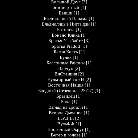
Большой Друг
[3]
Безсмертный
[1]
Банши
[1]
Бледнолицый Панама
[1]
Бледнолицые Нигга'дяи
[1]
Батишта
[1]
Бонано Клика
[1]
Братья Улыбайте
[3]
Братья Praddd
[1]
Белая Кость
[1]
Булик
[1]
Бессонные Районы
[1]
Варчун
[2]
ВиСтанция
[2]
Вульгарный тоНН
[2]
Восточная Нация
[1]
Бледный (Иезекииль 25:17)
[1]
Бразилец
[1]
Баха
[1]
Взгляд на Детали
[1]
Второе Дыхание
[1]
В.У.З.В.
[2]
ВульФФ
[1]
Восточный Округ
[1]
Ветер в голове
[1]