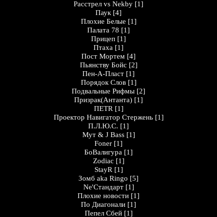
Расстрел vs Nekby
[1]
Паук
[4]
Плохие Белые
[1]
Палата 78
[1]
Прицеп
[1]
Птаха
[1]
Пост Мортем
[4]
Пьянству Бойс
[2]
Пен-А-Пласт
[1]
Порядок Слов
[1]
Подвальные Рифмы
[2]
Призрак(Антанта)
[1]
ПЕТR
[1]
Проектор Навигатор Стержень
[1]
П.Л.Ю.С.
[1]
Мут & J Bass
[1]
Foner
[1]
БоВалигура
[1]
Zodiac
[1]
StayR
[1]
Зомб aka Ringo
[5]
Ne'Стандарт
[1]
Плохие новости
[1]
По Диагонали
[1]
Пепел Сбей
[1]