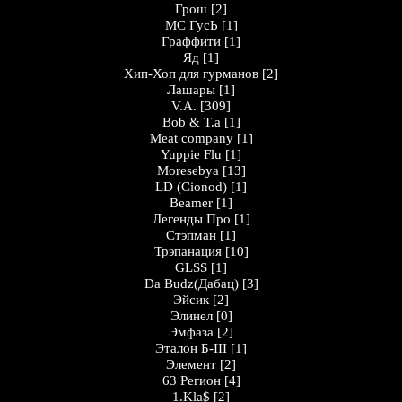
Грош
[2]
MC ГусЬ
[1]
Граффити
[1]
Яд
[1]
Хип-Хоп для гурманов
[2]
Лашары
[1]
V.A.
[309]
Bob & T.a
[1]
Meat company
[1]
Yuppie Flu
[1]
Moresebya
[13]
LD (Cionod)
[1]
Beamer
[1]
Легенды Про
[1]
Стэпман
[1]
Трэпанация
[10]
GLSS
[1]
Da Budz(Дабац)
[3]
Эйсик
[2]
Элинел
[0]
Эмфаза
[2]
Эталон Б-III
[1]
Элемент
[2]
63 Регион
[4]
1.Kla$
[2]