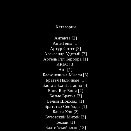
Категории
Антанта
[2]
АнтиГены
[1]
Артур Скотт
[3]
Александр Удутый
[2]
Артель Рэп Террора
[1]
KREC
[3]
Ант
[1]
Бесконечные Мысли
[3]
Братья Наличные
[1]
Баста a.k.a Нагганно
[4]
Бонч Бру Бонч
[2]
Белые Братья
[3]
Белый Шоколад
[1]
Братство Свободы
[1]
Банги Хэп
[2]
Бутовский Михей
[3]
Белый
[1]
Балтийский клан
[12]