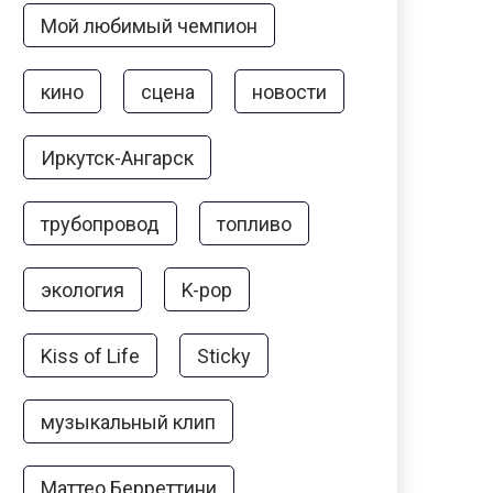
Мой любимый чемпион
кино
сцена
новости
Иркутск-Ангарск
трубопровод
топливо
экология
K-pop
Kiss of Life
Sticky
музыкальный клип
Маттео Берреттини