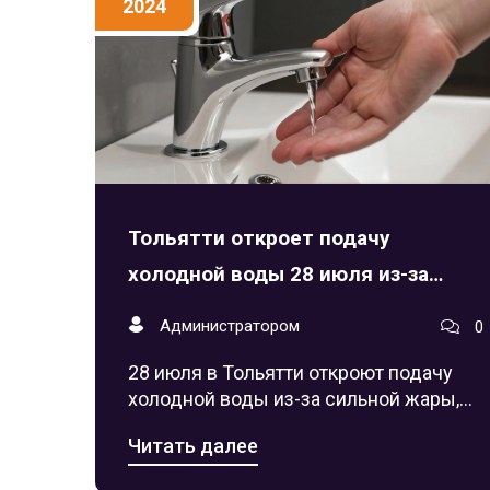
2024
Тольятти откроет подачу
холодной воды 28 июля из-за
жары
Администратором
0
28 июля в Тольятти откроют подачу
холодной воды из-за сильной жары,
превысившей 35°C. Городская
Читать далее
администрация объявила, что вода
будет доступна с 10:00 до 18:00. Это