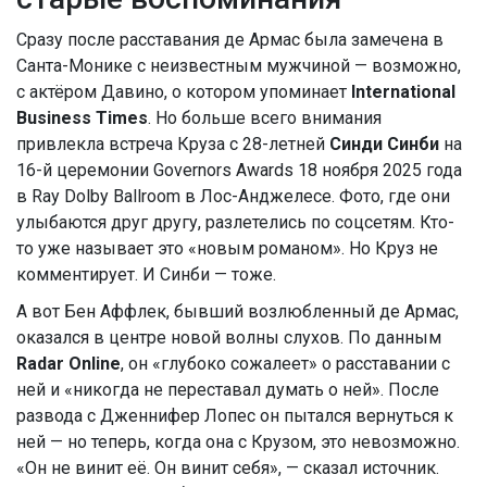
Сразу после расставания де Армас была замечена в
Санта-Монике с неизвестным мужчиной — возможно,
с актёром Давино, о котором упоминает
International
Business Times
. Но больше всего внимания
привлекла встреча Круза с 28-летней
Синди Синби
на
16-й церемонии Governors Awards
18 ноября 2025 года
в
Ray Dolby Ballroom
в Лос-Анджелесе. Фото, где они
улыбаются друг другу, разлетелись по соцсетям. Кто-
то уже называет это «новым романом». Но Круз не
комментирует. И Синби — тоже.
А вот Бен Аффлек, бывший возлюбленный де Армас,
оказался в центре новой волны слухов. По данным
Radar Online
, он «глубоко сожалеет» о расставании с
ней и «никогда не переставал думать о ней». После
развода с Дженнифер Лопес он пытался вернуться к
ней — но теперь, когда она с Крузом, это невозможно.
«Он не винит её. Он винит себя», — сказал источник.