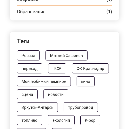
Образование
(1)
Теги
Россия
Матвей Сафонов
переход
ПСЖ
ФК Краснодар
Мой любимый чемпион
кино
сцена
новости
Иркутск-Ангарск
трубопровод
топливо
экология
K-pop