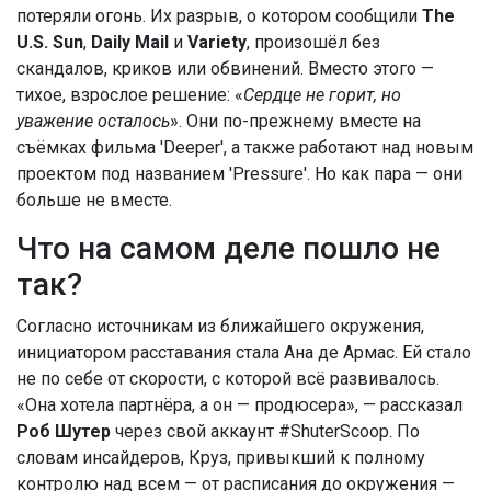
потеряли огонь. Их разрыв, о котором сообщили
The
U.S. Sun
,
Daily Mail
и
Variety
, произошёл без
скандалов, криков или обвинений. Вместо этого —
тихое, взрослое решение: «
Сердце не горит, но
уважение осталось
». Они по-прежнему вместе на
съёмках фильма
'Deeper'
, а также работают над новым
проектом под названием
'Pressure'
. Но как пара — они
больше не вместе.
Что на самом деле пошло не
так?
Согласно источникам из ближайшего окружения,
инициатором расставания стала Ана де Армас. Ей стало
не по себе от скорости, с которой всё развивалось.
«Она хотела партнёра, а он — продюсера», — рассказал
Роб Шутер
через свой аккаунт
#ShuterScoop
. По
словам инсайдеров, Круз, привыкший к полному
контролю над всем — от расписания до окружения —