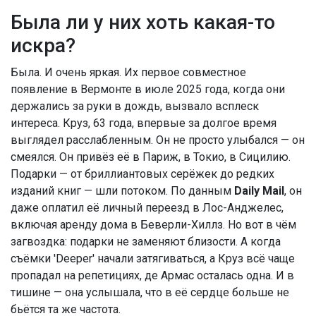
Была ли у них хоть какая-то
искра?
Была. И очень яркая. Их первое совместное
появление в Вермонте в июле 2025 года, когда они
держались за руки в дождь, вызвало всплеск
интереса. Круз, 63 года, впервые за долгое время
выглядел расслабленным. Он не просто улыбался — он
смеялся. Он привёз её в Париж, в Токио, в Сицилию.
Подарки — от бриллиантовых серёжек до редких
изданий книг — шли потоком. По данным
Daily Mail
, он
даже оплатил её личный переезд в Лос-Анджелес,
включая аренду дома в Беверли-Хиллз. Но вот в чём
загвоздка: подарки не заменяют близости. А когда
съёмки
'Deeper'
начали затягиваться, а Круз всё чаще
пропадал на репетициях, де Армас осталась одна. И в
тишине — она услышала, что в её сердце больше не
бьётся та же частота.