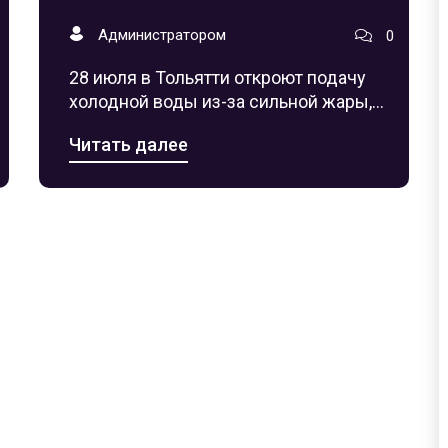
жары
Администратором
0
28 июля в Тольятти откроют подачу
холодной воды из-за сильной жары,
превысившей 35°C. Городская
Читать далее
администрация объявила, что вода
будет доступна с 10:00 до 18:00. Это
решение направлено на облегчение
жары для горожан.