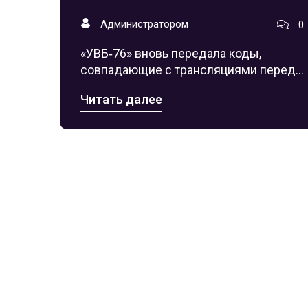
«орехобрус»?
Администратором
0
«УВБ‑76» вновь передала коды,
совпадающие с трансляциями перед
СВО 2022 г., вызывая споры о их связи
Читать далее
с ядерными силами и встречей
Путина с Трампом.