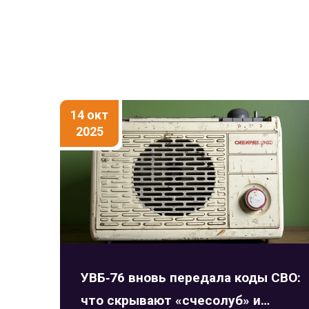
14 окт
2025
УВБ‑76 вновь передала коды СВО:
что скрывают «счесолуб» и