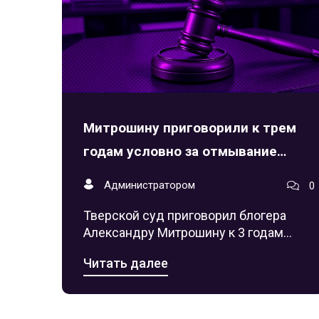
Митрошину приговорили к трем
годам условно за отмывание
денег
Администратором
0
Тверской суд приговорил блогера
Александру Митрошину к 3 годам
условно за отмывание 115 млн
Читать далее
рублей. Назначен штраф 900 тыс. руб.
и конфискация активов.