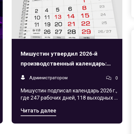
Мишустин утвердил 2026‑й
производственный календарь:
247 рабочих дней и новые
Администратором
0
трёхдневные каникулы
Мишустин подписал календарь 2026 г.,
где 247 рабочих дней, 118 выходных и
новые трёхдневные каникулы, а
Читать далее
праздничные 3‑4 января перенесены
на конец декабря.