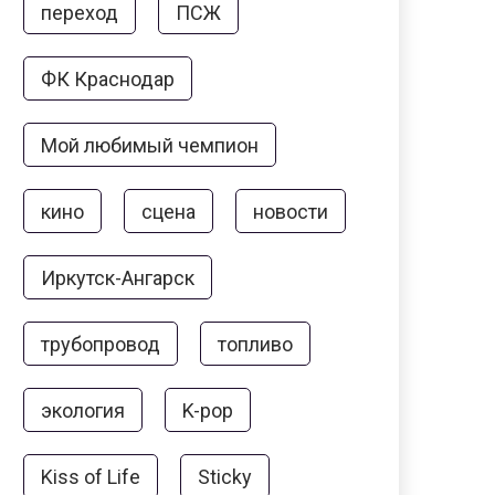
переход
ПСЖ
ФК Краснодар
Мой любимый чемпион
кино
сцена
новости
Иркутск-Ангарск
трубопровод
топливо
экология
K-pop
Kiss of Life
Sticky