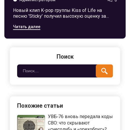
Новый клип K-pop группы Kiss of Life на
песню 'Sticky' получил высокую оценку за
летний вайб и звук с элементами афробита.
Читать далее
Визуально клип вызывающий и зрелый, но
некоторым критикам он показался лишённым
амбиций. Зрители делятся своими
впечатлениями о запоминающемся рефрене и
обсуждают культурные аспекты
Поиск
использования афробита.
Похожие статьи
УВБ‑76 вновь передала коды
СВО: что скрывают
«счесолуб» и «орехобрус»?