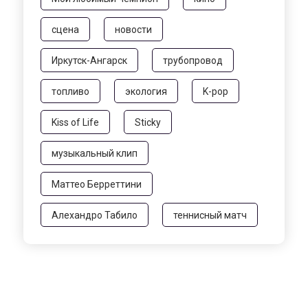
сцена
новости
Иркутск-Ангарск
трубопровод
топливо
экология
K-pop
Kiss of Life
Sticky
музыкальный клип
Маттео Берреттини
Алехандро Табило
теннисный матч