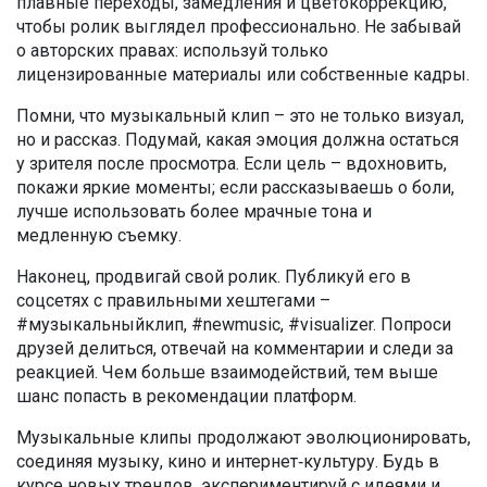
плавные переходы, замедления и цветокоррекцию,
чтобы ролик выглядел профессионально. Не забывай
о авторских правах: используй только
лицензированные материалы или собственные кадры.
Помни, что музыкальный клип – это не только визуал,
но и рассказ. Подумай, какая эмоция должна остаться
у зрителя после просмотра. Если цель – вдохновить,
покажи яркие моменты; если рассказываешь о боли,
лучше использовать более мрачные тона и
медленную съемку.
Наконец, продвигай свой ролик. Публикуй его в
соцсетях с правильными хештегами –
#музыкальныйклип, #newmusic, #visualizer. Попроси
друзей делиться, отвечай на комментарии и следи за
реакцией. Чем больше взаимодействий, тем выше
шанс попасть в рекомендации платформ.
Музыкальные клипы продолжают эволюционировать,
соединяя музыку, кино и интернет‑культуру. Будь в
курсе новых трендов, экспериментируй с идеями и