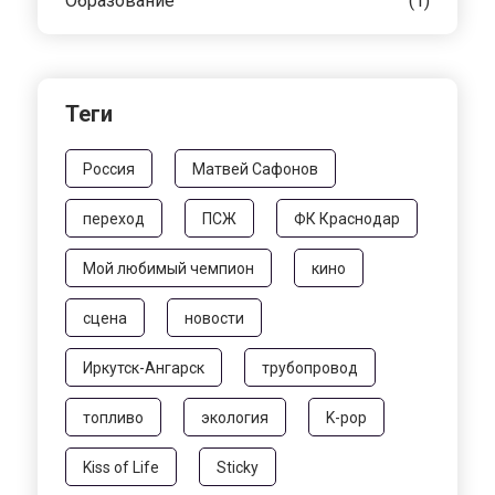
Образование
(1)
Теги
Россия
Матвей Сафонов
переход
ПСЖ
ФК Краснодар
Мой любимый чемпион
кино
сцена
новости
Иркутск-Ангарск
трубопровод
топливо
экология
K-pop
Kiss of Life
Sticky