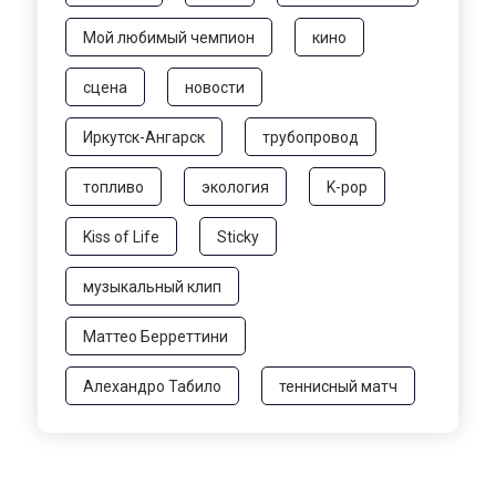
Мой любимый чемпион
кино
сцена
новости
Иркутск-Ангарск
трубопровод
топливо
экология
K-pop
Kiss of Life
Sticky
музыкальный клип
Маттео Берреттини
Алехандро Табило
теннисный матч