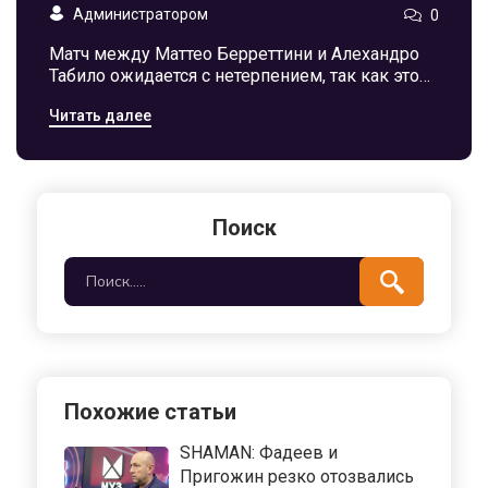
Администратором
0
Матч между Маттео Берреттини и Алехандро
Табило ожидается с нетерпением, так как это
их первая встреча на турнире ATP в Австрии.
Читать далее
Статья предоставляет прогноз и советы по
ставкам, основываясь на статистике и текущей
форме игроков, чтобы помочь читателям
принять обоснованные решения.
Поиск
Похожие статьи
SHAMAN: Фадеев и
Пригожин резко отозвались