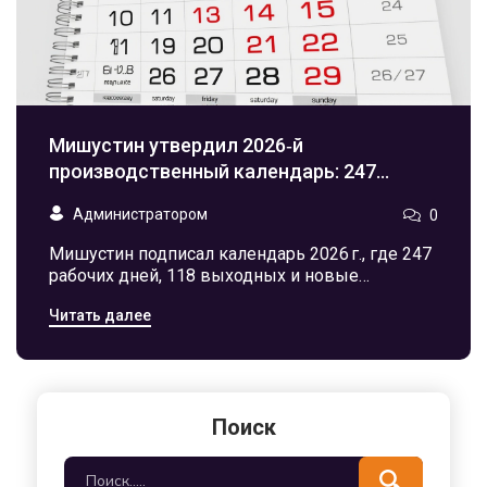
Мишустин утвердил 2026‑й
производственный календарь: 247
рабочих дней и новые трёхдневные
Администратором
0
каникулы
Мишустин подписал календарь 2026 г., где 247
рабочих дней, 118 выходных и новые
трёхдневные каникулы, а праздничные 3‑4
Читать далее
января перенесены на конец декабря.
Поиск