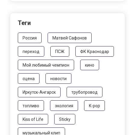
Теги
Россия
Матвей Сафонов
переход
ПСЖ
ФК Краснодар
Мой любимый чемпион
кино
сцена
новости
Иркутск-Ангарск
трубопровод
топливо
экология
K-pop
Kiss of Life
Sticky
музыкальный клип