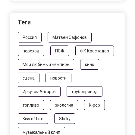
Теги
Россия
Матвей Сафонов
переход
ПСЖ
ФК Краснодар
Мой любимый чемпион
кино
сцена
новости
Иркутск-Ангарск
трубопровод
топливо
экология
K-pop
Kiss of Life
Sticky
музыкальный клип