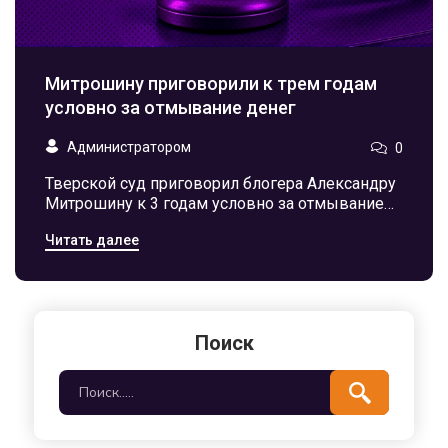
Митрошину приговорили к трем годам
условно за отмывание денег
Администратором
0
Тверской суд приговорил блогера Александру
Митрошину к 3 годам условно за отмывание
115 млн рублей. Назначен штраф 900 тыс. руб.
Читать далее
и конфискация активов.
Поиск