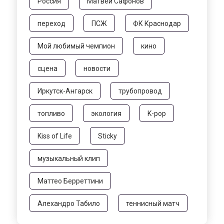
Россия
Матвей Сафонов
переход
ПСЖ
ФК Краснодар
Мой любимый чемпион
кино
сцена
новости
Иркутск-Ангарск
трубопровод
топливо
экология
K-pop
Kiss of Life
Sticky
музыкальный клип
Маттео Берреттини
Алехандро Табило
теннисный матч