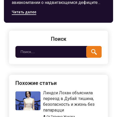
авиакомпании о надвигающемся дефиците
запчастей для самолетов. Санкции повлияли на
Читать далее
цепочку поставок ключевых компонентов.
Авиакомпаниям рекомендовано принимать
срочные меры, включая накопление запасов и
пересмотр графиков техобслуживания.
Поиск
Похожие статьи
Линдси Лохан объяснила
переезд в Дубай: тишина,
безопасность и жизнь без
папарацци
От Татьяна Жукова