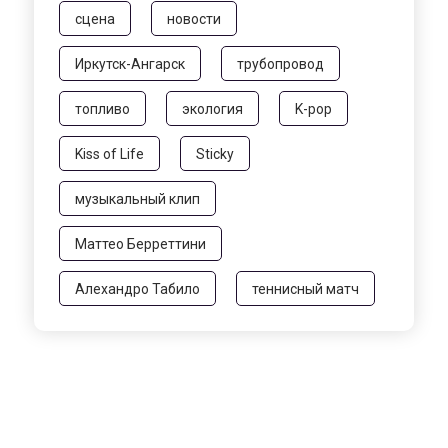
сцена
новости
Иркутск-Ангарск
трубопровод
топливо
экология
K-pop
Kiss of Life
Sticky
музыкальный клип
Маттео Берреттини
Алехандро Табило
теннисный матч