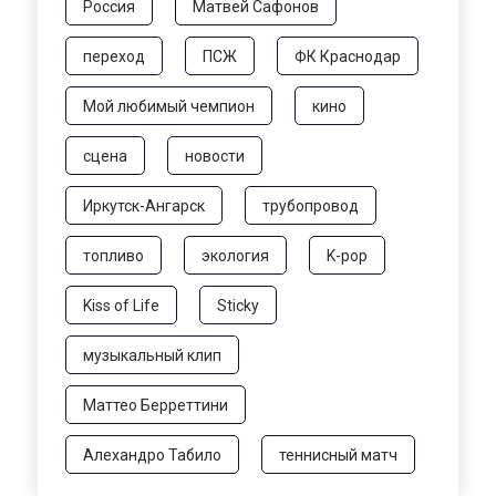
Россия
Матвей Сафонов
переход
ПСЖ
ФК Краснодар
Мой любимый чемпион
кино
сцена
новости
Иркутск-Ангарск
трубопровод
топливо
экология
K-pop
Kiss of Life
Sticky
музыкальный клип
Маттео Берреттини
Алехандро Табило
теннисный матч