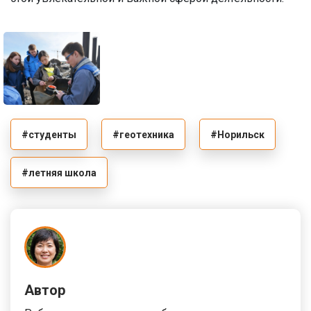
#студенты
#геотехника
#Норильск
#летняя школа
Автор