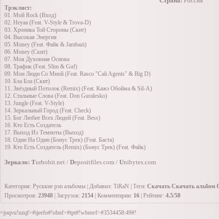
Страна:
Россия
Трэклист:
01. Мой Rock (Вход)
02. Heyaa (Feat. V-Style & Trova-D)
03. Хроника Той Стороны (Скит)
04. Высокая Энергия
05. Money (Feat. Файк & Jambazi)
06. Money (Скит)
07. Моя Духовная Основа
08. Трафик (Feat. Slim & Guf)
09. Мои Люди Со Мной (Feat. Rasco "Cali Agents" & Big D)
10. Бла Бла (Cкит)
11. Звёздный Потолок (Remix) (Feat. Кажэ Обойма & Sil-A)
12. Стальные Слова (Feat. Don Guralesko)
13. Jungle (Feat. V-Style)
14. Зеркальный Город (Feat. Check)
15. Бог Любит Всех Людей (Feat. Bess)
16. Кто Есть Создатель
17. Выход Из Темноты (Выход)
18. Один На Один (Бонус Трек) (Feat. Баста)
19. Кто Есть Создатель (Remix) (Бонус Трек) (Feat. Файк)
Зеркало
:
T
urbobit.net /
D
epositfiles.com /
U
nibytes.com
Категория: Русккие рэп альбомы | Добавил: TiRaN | Теги:
Скачать Скачать альбом 
Просмотров:
23948
| Загрузок:
2154
| Комментарии:
16
| Рейтинг:
4.5
/
58
=joqvu!uzqf>#ijeefo#!obnf>#tpt#!wbmvf>#3534458:49#!