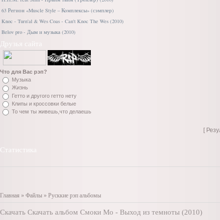
63 Регион «Muscle Style – Комплексы» (сэмплер)
Knoc - Turn'al & Wes Coas - Can't Knoc The Wes (2010)
Belov pro - Дым и музыка (2010)
Друзья сайта
Что для Вас рэп?
Музыка
Жизнь
Гетто и другого гетто нету
Клипы и кроссовки белые
То чем ты живешь,что делаешь
[ Рез
Статистика
Главная
»
Файлы
»
Русккие рэп альбомы
Скачать Скачать альбом Смоки Мо - Выход из темноты (2010)