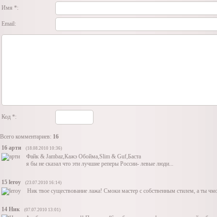
Имя *:
Email:
Код *:
Всего комментариев:
16
16
арти
(18.08.2010 10:36)
Файк & Jambaz,Кажэ Обойма,Slim & Guf,Баста
я бы не сказал что эти лучшие реперы России- левые люди...
15
leroy
(23.07.2010 16:14)
Ник твое существование лажа! Смоки мастер с собственным стилем, а ты чм
14
Ник
(07.07.2010 13:01)