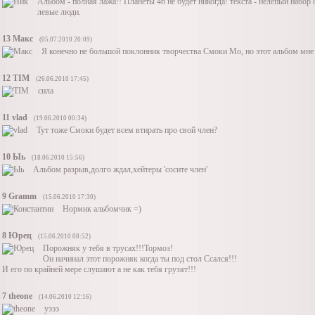
Альбом - полная лажа!! Планеты 46 не будет никогда! текста - нелепый набор 
левые люди.
13
Макс
(05.07.2010 20:09)
Я конечно не большой поклонник творчества Смоки Мо, но этот альбом мне
12
TIM
(26.06.2010 17:45)
сила
11
vlad
(19.06.2010 00:34)
Тут тоже Смоки будет всем втирать про свой член?
10
Ыь
(18.06.2010 15:56)
Альбом разрыв,долго ждал,хейтеры 'сосите член'
9
Gramm
(15.06.2010 17:30)
Нормик альбомчик =)
8
Юрец
(15.06.2010 08:52)
Порожняк у тебя в трусах!!!Тормоз!
Он начинал этот порожняк когда ты под стол Ссался!!!
И его по крайней мере слушают а не как тебя грузят!!!
7
theone
(14.06.2010 12:16)
уэээ