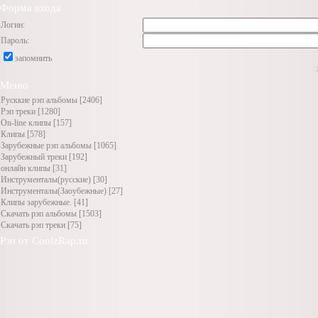
Форма входа
Логин:
Пароль:
запомнить
Меню
Русккие рэп альбомы
[2406]
Рэп треки
[1280]
On-line клипы
[157]
Клипы
[578]
Зарубежные рэп альбомы
[1065]
Зарубежный треки
[192]
онлайн клипы
[31]
Инструменталы(русские)
[30]
Инструменталы(Заоубежные)
[27]
Клипы зарубежные.
[41]
Скачать рэп альбомы
[1503]
Скачать рэп треки
[75]
Рэп от CoolzRap.ru