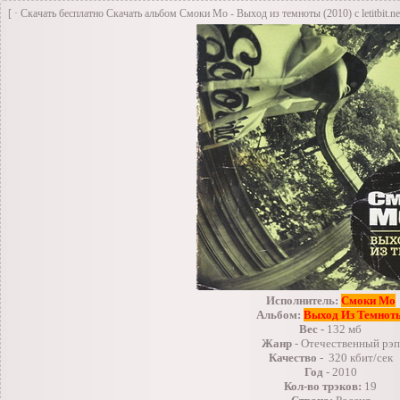
[ · Скачать бесплатно Скачать альбом Смоки Мо - Выход из темноты (2010) с letitbit.net
Исполнитель:
Смоки Мо
Альбом:
Выход Из Темнот
Вес -
132 мб
Жанр
- Отечественный рэп
Качество
- 320 кбит/сек
Год
- 201
0
Кол-
во трэков:
19