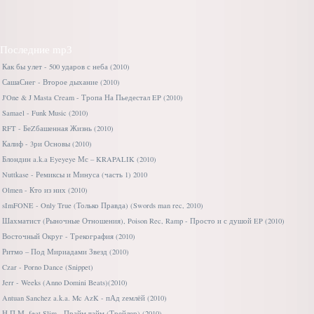
Последние mp3
Как бы улет - 500 ударов с неба (2010)
СашаСнег - Второе дыхание (2010)
J'One & J Masta Cream - Тропа На Пьедестал EP (2010)
Samael - Funk Music (2010)
RFT - БеZбашенная Жизнь (2010)
Калиф - 3ри Основы (2010)
Блондин a.k.a Eyeyeye Мс – KRAPALIK (2010)
Nuttkase - Ремиксы и Минуса (часть 1) 2010
Olmen - Кто из них (2010)
sImFONE - Only True (Только Правда) (Swords man rec, 2010)
Шахматист (Рыночные Отношения), Poison Rec, Ramp - Просто и с душой EP (2010)
Восточный Округ - Трекография (2010)
Ритмо – Под Мириадами Звезд (2010)
Czar - Porno Dance (Snippet)
Jerr - Weeks (Anno Domini Beats)(2010)
Antuan Sanchez a.k.a. Mc AzK - пАд zемлёй (2010)
Н.П.М. feat Slim - Прайм тайм (Трейлер) (2010)