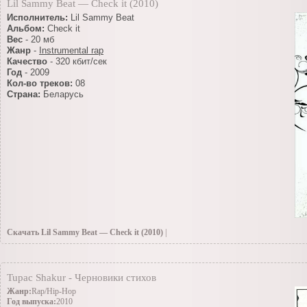
Lil Sammy Beat — Check it (2010)
Исполнитель:
Lil Sammy Beat
Альбом:
Check it
Вес
- 20 мб
Жанр
-
Instrumental rap
Качество
- 320 кбит/сек
Год
- 2009
Кол-во треков:
08
Страна:
Беларусь
Скачать Lil Sammy Beat — Check it (2010)
|
27.06.2010
»
Инструменталы(Заоубежные)
|Просмотров: 126 | Добавил: TiRaN |
Tupac Shakur - Черновики стихов
Жанр:
Rap/Hip-Hop
Год выпуска:
2010