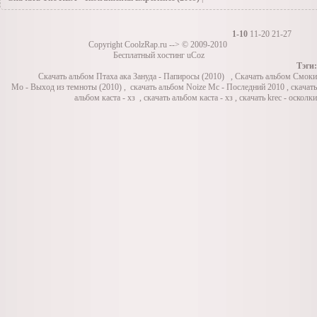
13.12.2009
»
Инструменталы(Заоубежные)
|Просмотров: 310 | Добавил: TiRaN |
1-10
11-20
21-27
Copyright
CoolzRap.ru
--> © 2009-2010
Бесплатный хостинг uCoz
Тэги:
Скачать альбом Птаха ака Зануда - Папиросы (2010)
,
Скачать альбом Смоки
Мо - Выход из темноты (2010)
,
скачать альбом Noize Mc - Последний 2010
,
скачать
альбом
каста - хз
,
скачать альбом каста - хз
,
скачать
krec - осколки