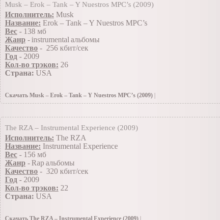
Musk – Erok – Tank – Y Nuestros MPC’s (2009)
Исполнитель:
Musk
Название:
Erok – Tank – Y Nuestros MPC’s
Вес
-
138
мб
Жанp
-
instrumental
альбомы
Качество
- 256 кбит/сек
Год
- 2009
Кол-во трэков:
26
Страна:
USA
Скачать Musk – Erok – Tank – Y Nuestros MPC’s (2009)
|
13.12.2009
»
Инструменталы(Заоубежные)
|Просмотров: 272 | Добавил: TiRaN |
The RZA – Instrumental Experience (2009)
Исполнитель:
The RZA
Название:
Instrumental Experience
Вес
-
156
мб
Жанp
-
Rap
альбомы
Качество
- 320 кбит/сек
Год
- 2009
Кол-во трэков:
22
Страна:
USA
Скачать The RZA – Instrumental Experience (2009)
|