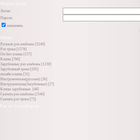
Форма входа
Логин:
Пароль:
запомнить
Меню
Русккие рэп альбомы
[3249]
Рэп треки
[1578]
On-line клипы
[157]
Клипы
[766]
Зарубежные рэп альбомы
[1230]
Зарубежный треки
[195]
онлайн клипы
[31]
Инструменталы(русские)
[36]
Инструменталы(Заоубежные)
[27]
Клипы зарубежные.
[48]
Скачать рэп альбомы
[1546]
Скачать рэп треки
[75]
Рэп от CoolzRap.ru