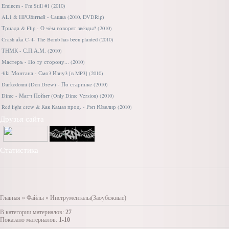
Eminem - I'm Still #1 (2010)
AL1 & ПРОБитый - Сашка (2010, DVDRip)
Триада & Flip - О чём говорят звёзды? (2010)
Crash aka C-4- The Bomb has been planted (2010)
ТНМК - С.П.А.М. (2010)
Мастеръ - По ту сторону... (2010)
4iki Монтана - Смо3 Изну3 [в MP3] (2010)
Darkodonni (Don Drew) - По старинке (2010)
Dime - Матч Пойнт (Only Dime Version) (2010)
Red light crew & Как Камаз прод. - Рэп Ювелир (2010)
Друзья сайта
Статистика
Главная
»
Файлы
» Инструменталы(Заоубежные)
В категории материалов:
27
Показано материалов:
1-10