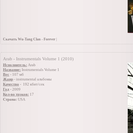
Скачать Wu-Tang Clan - Forever
|
30.01.2010
»
Инструменталы(Заоубежные)
|Просмотров: 341 | Добавил: daninos 
Arab - Instrumentals Volume 1 (2010)
Исполнитель:
Arab
Название:
Instrumentals Volume 1
Вес
-
107
мб
Жанp
-
instrumental
альбомы
Качество
- 192 кбит/сек
Год
- 2009
Кол-во трэков:
17
Страна:
USA