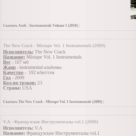
Скачать Arab - Instrumentals Volume 1 (2010)
|
29.01.2010
»
Инструменталы(Заоубежные)
|Просмотров: 289 | Добавил: TiRaN |
The New Crack - Mixtape Vol. 1 Instrumentals (2009)
Исполнитель:
The New Crack
Название:
Mixtape Vol. 1 Instrumentals
Вес
-
107
мб
Жанp
-
instrumental
альбомы
Качество
- 192 кбит/сек
Год
- 2009
Кол-во трэков:
23
Страна:
USA
Скачать The New Crack - Mixtape Vol. 1 Instrumentals (2009)
|
17.12.2009
»
Инструменталы(Заоубежные)
|Просмотров: 375 | Добавил: TiRaN |
V.A - Французские Инструменталы vol.1 (2009)
Исполнитель:
V.A
Название:
Французские Инструменталы vol.1