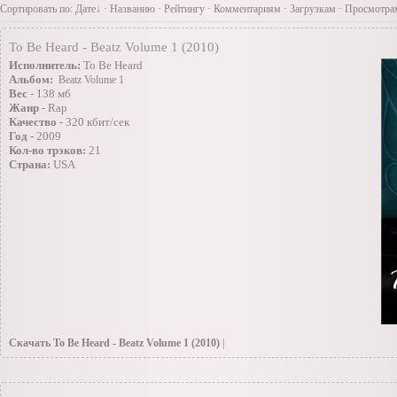
Сортировать по:
Дате
↓
· Названию · Рейтингу · Комментариям · Загрузкам · Просмотра
To Be Heard - Beatz Volume 1 (2010)
Исполнитель:
To Be Heard
Альбом:
Beatz Volume 1
Вес
- 138 мб
Жанр
- Rap
Качество
- 320 кбит/сек
Год
- 2009
Кол-во трэков:
21
Страна:
USA
Скачать To Be Heard - Beatz Volume 1 (2010)
|
23.07.2010
»
Инструменталы(Заоубежные)
|Просмотров: 105 | Добавил: TiRaN |