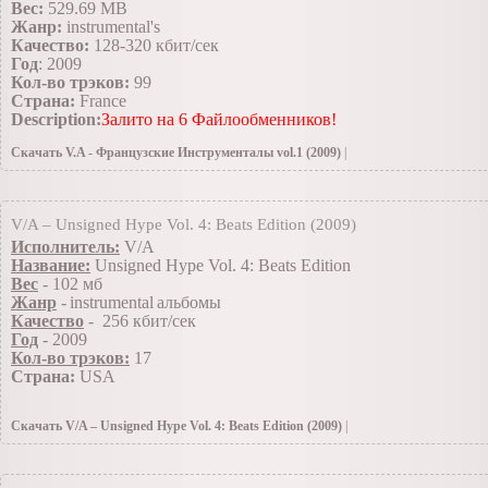
Вес:
529.69 MB
Жанp:
instrumental's
Качество:
128-320 кбит/сек
Год
: 2009
Кол-во трэков:
99
Страна:
France
Description:
Залито на 6 Файлообменников!
Скачать V.A - Французские Инструменталы vol.1 (2009)
|
13.12.2009
»
Инструменталы(Заоубежные)
|Просмотров: 637 | Добавил: casper15
V/A – Unsigned Hype Vol. 4: Beats Edition (2009)
Исполнитель:
V/A
Название:
Unsigned Hype Vol. 4: Beats Edition
Вес
-
102
мб
Жанp
-
instrumental
альбомы
Качество
- 256 кбит/сек
Год
- 2009
Кол-во трэков:
17
Страна:
USA
Скачать V/A – Unsigned Hype Vol. 4: Beats Edition (2009)
|
13.12.2009
»
Инструменталы(Заоубежные)
|Просмотров: 290 | Добавил: TiRaN |