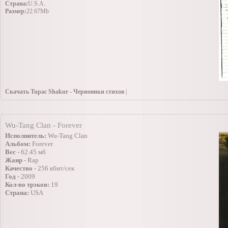
Страна:
U.S.A.
Размер:
22.67Mb
Скачать Tupac Shakur - Черновики стихов
|
07.03.2010
»
Инструменталы(Заоубежные)
|Просмотров: 215 | Добавил: kar555g 
Wu-Tang Clan - Forever
Исполнитель:
Wu-Tang Clan
Альбом:
Forever
Вес
- 62.45 мб
Жанр
- Rap
Качество
- 256 кбит/сек
Год
- 2009
Кол-во трэков:
19
Страна:
USA